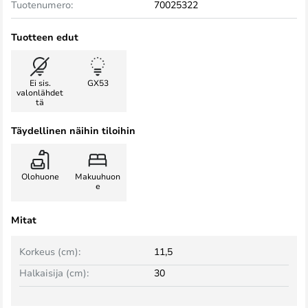
Tuotenumero:
70025322
Tuotteen edut
Ei sis.
GX53
valonlähdet
tä
Täydellinen näihin tiloihin
Olohuone
Makuuhuon
e
Mitat
Korkeus (cm):
11,5
Halkaisija (cm):
30