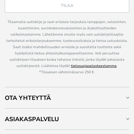
TILAA
Tilaamalla uutiskirje ja saat erilaisia tarjouksia lamppujen, valaisinten,
tuulettimien, aurinkokennovalaisinten ja älykotituotteiden
valikoimastamme. Lähetämme sinulle myös vain uutiskirjetilaajille
tarkoitetut erikoistarjouksemme, tuotesuosituksia ja tietoa uutuuksista.
Saat lisäksi mahdollisuuden arvioida ja suositella tuotteita sekä
hyödyllistä tietoa yhteistyökumppaneiltamme. Voit peruuttaa
uutiskirjeen tilauksen koska tahansa linkistä, jonka löydät jokaisesta
uutiskirjeestä. Lisätietoa löydät
tietosuojaselosteestamme
.
*Tilauksen vähimmäisarvo 250 €.
OTA YHTEYTTÄ
ASIAKASPALVELU