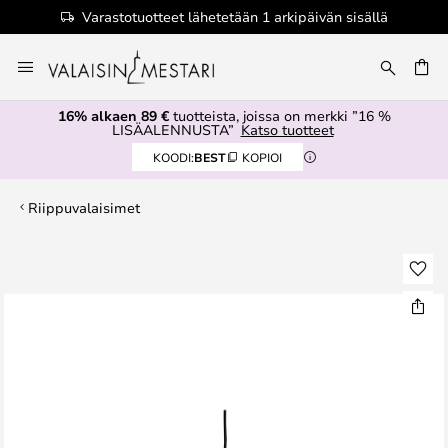
Varastotuotteet lähetetään 1 arkipäivän sisällä
Skip
to
Content
16% alkaen 89 €
tuotteista, joissa on merkki ”16 %
LISÄALENNUSTA”
Katso tuotteet
KOODI:
BEST
KOPIOI
Riippuvalaisimet
Skip
to
the
end
of
the
images
gallery