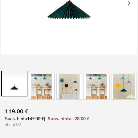
Skip
119,00 €
to
Suos. hinta -28,00 €
Suos. hinta
147,00 €
the
sis. ALV
beginning
of