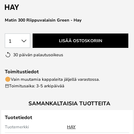
the
images
Matin 300 Riippuvalaisin Green - Hay
gallery
1
LISÄÄ OSTOSKORIIN
30 päivän palautusoikeus
Toimitustiedot
Vain muutamia kappaleita jäljellä varastossa.
Toimitusaika: 3-5 arkipäivää
SAMANKALTAISIA TUOTTEITA
Tuotetiedot
Tuotemerkki
HAY