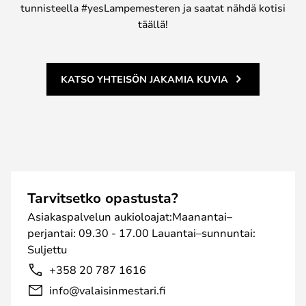
tunnisteella #yesLampemesteren ja saatat nähdä kotisi
täällä!
KATSO YHTEISÖN JAKAMIA KUVIA
Tarvitsetko opastusta?
Asiakaspalvelun aukioloajat:Maanantai–
perjantai: 09.30 - 17.00 Lauantai–sunnuntai:
Suljettu
+358 20 787 1616
info@valaisinmestari.fi