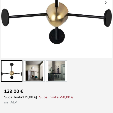
Skip
129,00 €
to
Suos. hinta -50,00 €
Suos. hinta
179,00 €
the
sis. ALV
beginning
of