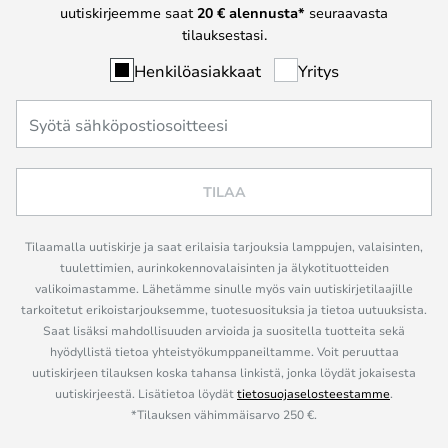
uutiskirjeemme saat
20 € alennusta*
seuraavasta
tilauksestasi.
Henkilöasiakkaat
Yritys
TILAA
Tilaamalla uutiskirje ja saat erilaisia tarjouksia lamppujen, valaisinten,
tuulettimien, aurinkokennovalaisinten ja älykotituotteiden
valikoimastamme. Lähetämme sinulle myös vain uutiskirjetilaajille
tarkoitetut erikoistarjouksemme, tuotesuosituksia ja tietoa uutuuksista.
Saat lisäksi mahdollisuuden arvioida ja suositella tuotteita sekä
hyödyllistä tietoa yhteistyökumppaneiltamme. Voit peruuttaa
uutiskirjeen tilauksen koska tahansa linkistä, jonka löydät jokaisesta
uutiskirjeestä. Lisätietoa löydät
tietosuojaselosteestamme
.
*Tilauksen vähimmäisarvo 250 €.