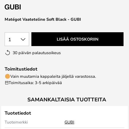
the
images
Matégot Vaateteline Soft Black - GUBI
gallery
1
LISÄÄ OSTOSKORIIN
30 päivän palautusoikeus
Toimitustiedot
Vain muutamia kappaleita jäljellä varastossa.
Toimitusaika: 3-5 arkipäivää
SAMANKALTAISIA TUOTTEITA
Tuotetiedot
Tuotemerkki
GUBI