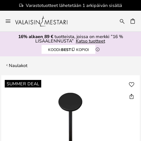
Varastotuotteet lähetetään 1 arkipäivän sisällä
Skip
to
Content
16% alkaen 89 €
tuotteista, joissa on merkki ”16 %
LISÄALENNUSTA”
Katso tuotteet
KOODI:
BEST
KOPIOI
Naulakot
Skip
SUMMER DEAL
to
the
end
of
the
images
gallery