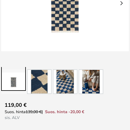
Skip
119,00 €
to
Suos. hinta -20,00 €
Suos. hinta
139,00 €
the
sis. ALV
beginning
of