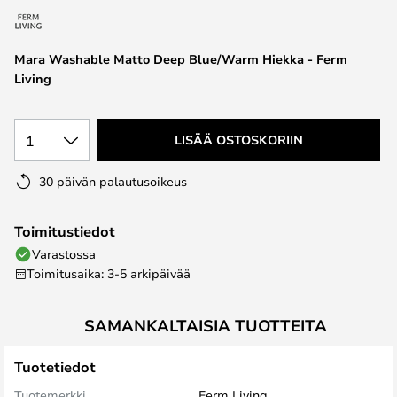
the
images
Mara Washable Matto Deep Blue/Warm Hiekka - Ferm
gallery
Living
1
LISÄÄ OSTOSKORIIN
30 päivän palautusoikeus
Toimitustiedot
Varastossa
Toimitusaika: 3-5 arkipäivää
SAMANKALTAISIA TUOTTEITA
Tuotetiedot
Tuotemerkki
Ferm Living