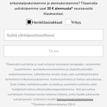
erikoistarjouksistamme ja alennuksistamme? Tilaamalla
uutiskirjeemme saat
20 € alennusta*
seuraavasta
tilauksestasi.
Henkilöasiakkaat
Yritys
TILAA
Tilaamalla uutiskirje ja saat erilaisia tarjouksia lamppujen, valaisinten,
tuulettimien, aurinkokennovalaisinten ja älykotituotteiden
valikoimastamme. Lähetämme sinulle myös vain uutiskirjetilaajille
tarkoitetut erikoistarjouksemme, tuotesuosituksia ja tietoa uutuuksista.
Saat lisäksi mahdollisuuden arvioida ja suositella tuotteita sekä
hyödyllistä tietoa yhteistyökumppaneiltamme. Voit peruuttaa
uutiskirjeen tilauksen koska tahansa linkistä, jonka löydät jokaisesta
uutiskirjeestä. Lisätietoa löydät
tietosuojaselosteestamme
.
*Tilauksen vähimmäisarvo 250 €.