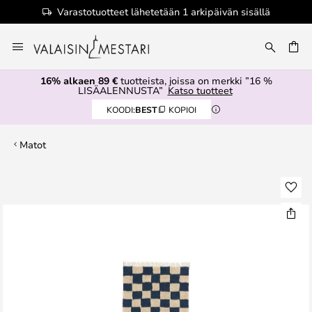
Varastotuotteet lähetetään 1 arkipäivän sisällä
Skip
to
Content
16% alkaen 89 €
tuotteista, joissa on merkki ”16 %
LISÄALENNUSTA”
Katso tuotteet
KOODI:
BEST
KOPIOI
Matot
Skip
to
the
end
of
the
images
gallery