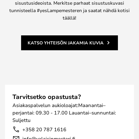
sisustusideoista. Merkitse parhaat sisustuskuvasi
tunnisteella #yesLampemesteren ja saatat nähdä kotisi
täällä!
KATSO YHTEISÖN JAKAMIA KUVIA
Tarvitsetko opastusta?
Asiakaspalvelun aukioloajat:Maanantai–
perjantai: 09.30 - 17.00 Lauantai–sunnuntai:
Suljettu
+358 20 787 1616
info@valaisinmestari.fi