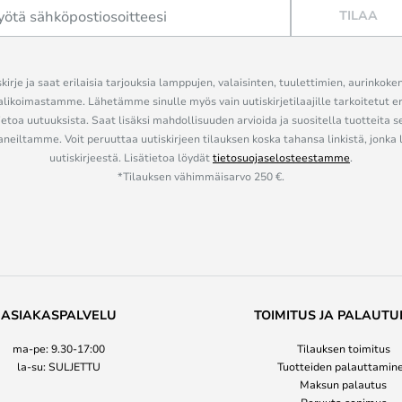
TILAA
kirje ja saat erilaisia tarjouksia lamppujen, valaisinten, tuulettimien, aurinkoke
alikoimastamme. Lähetämme sinulle myös vain uutiskirjetilaajille tarkoitetut 
ietoa uutuuksista. Saat lisäksi mahdollisuuden arvioida ja suositella tuotteita s
eiltamme. Voit peruuttaa uutiskirjeen tilauksen koska tahansa linkistä, jonka 
uutiskirjeestä. Lisätietoa löydät
tietosuojaselosteestamme
.
*Tilauksen vähimmäisarvo 250 €.
ASIAKASPALVELU
TOIMITUS JA PALAUTU
ma-pe: 9.30-17:00
Tilauksen toimitus
la-su: SULJETTU
Tuotteiden palauttamin
Maksun palautus