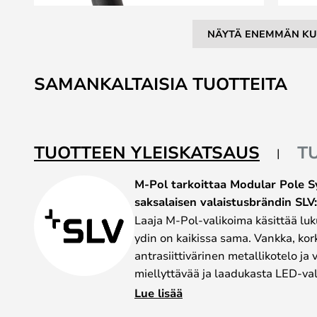
NÄYTÄ ENEMMÄN KU
Skip
to
SAMANKALTAISIA TUOTTEITA
the
beginning
of
the
TUOTTEEN YLEISKATSAUS
T
images
gallery
M-Pol tarkoittaa Modular Pole Sy
saksalaisen valaistusbrändin SLV:
Laaja M-Pol-valikoima käsittää luku
ydin on kaikissa sama. Vankka, ko
antrasiittivärinen metallikotelo ja v
miellyttävää ja laadukasta LED-val
korkeuksina ja erilaisilla valopäillä
Lue lisää
varmasti sopiva vaihtoehto myös kot