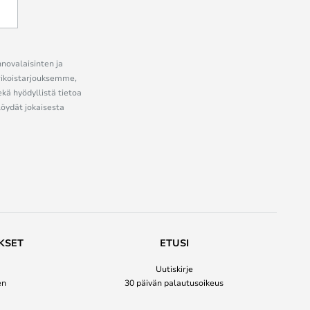
nnovalaisinten ja
erikoistarjouksemme,
ekä hyödyllistä tietoa
löydät jokaisesta
KSET
ETUSI
Uutiskirje
en
30 päivän palautusoikeus