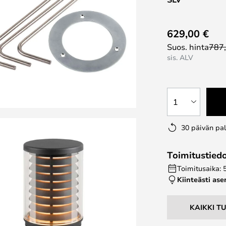
629,00 €
Suos. hinta
787
sis. ALV
1
30 päivän pa
Toimitustied
Toimitusaika: 
Kiinteästi as
KAIKKI T