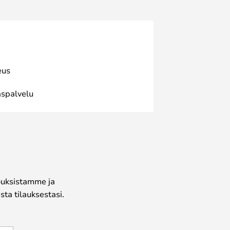
eus
spalvelu
jouksistamme ja
ta tilauksestasi.