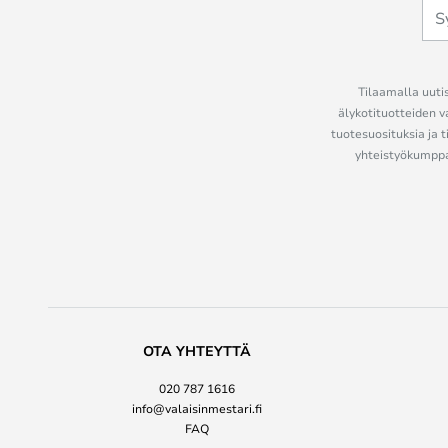
Tilaamalla uutis
älykotituotteiden v
tuotesuosituksia ja t
yhteistyökumppan
OTA YHTEYTTÄ
020 787 1616
info@valaisinmestari.fi
FAQ