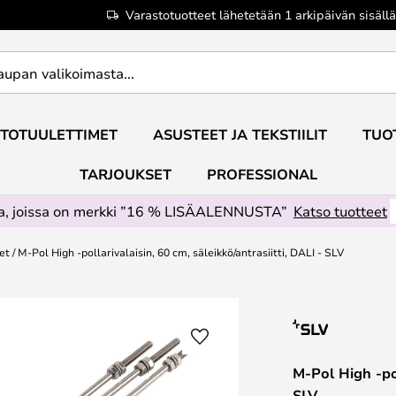
Varastotuotteet lähetetään 1 arkipäivän sisällä
TOTUULETTIMET
ASUSTEET JA TEKSTIILIT
TUO
TARJOUKSET
PROFESSIONAL
ta, joissa on merkki ”16 % LISÄALENNUSTA”
Katso tuotteet
et
M-Pol High -pollarivalaisin, 60 cm, säleikkö/antrasiitti, DALI - SLV
M-Pol High -pol
SLV