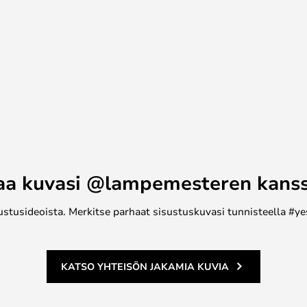
kautta DALI-
lua korroosiosuojalla tai
aa kuvasi @lampemesteren kans
ustusideoista. Merkitse parhaat sisustuskuvasi tunnisteella #ye
KATSO YHTEISÖN JAKAMIA KUVIA