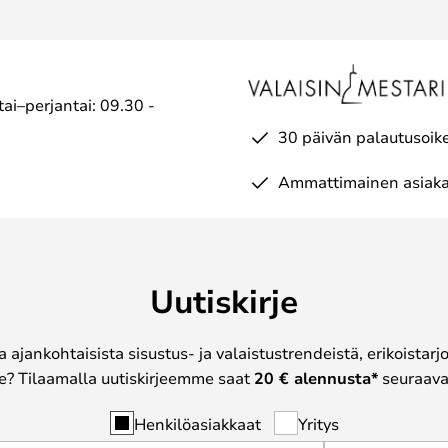
ai–perjantai: 09.30 -
30 päivän palautusoik
Ammattimainen asiaka
Uutiskirje
a ajankohtaisista sisustus- ja valaistustrendeistä, erikoistar
? Tilaamalla uutiskirjeemme saat
20 € alennusta*
seuraavas
Henkilöasiakkaat
Yritys