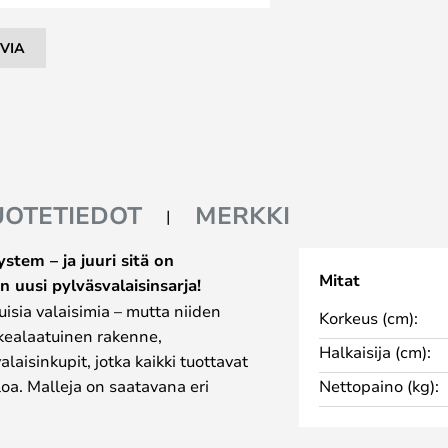
VIA
UOTETIEDOT
MERKKI
stem – ja juuri sitä on
Mitat
n uusi pylväsvalaisinsarja!
isia valaisimia – mutta niiden
Korkeus (cm):
rkealaatuinen rakenne,
Halkaisija (cm):
alaisinkupit, jotka kaikki tuottavat
oa. Malleja on saatavana eri
Nettopaino (kg):
, joten valikoimasta löytyy
iisi.