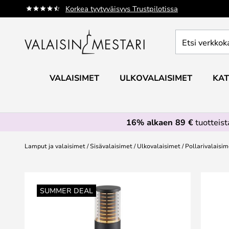
Skip
Korkea tyytyväisyys Trustpilotissa
to
Content
Etsi
verkkokaupan
valikoimasta...
VALAISIMET
ULKOVALAISIMET
KAT
16% alkaen 89 €
tuotteis
Lamput ja valaisimet
Sisävalaisimet
Ulkovalaisimet
Pollarivalaisim
Skip
to
SUMMER DEAL
the
end