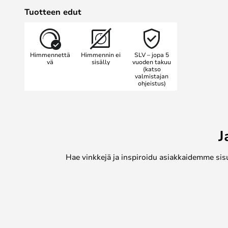
Voit säätää tämän valaisimen kirk
Tuotteen edut
valonohjausjärjestelmän avulla.
SLV suosittelee M-Pol-ruuvien voite
silikonilla.
Himmennettä
Himmennin ei
SLV – jopa 5
vä
sisälly
vuoden takuu
(katso
valmistajan
ohjeistus)
J
Hae vinkkejä ja inspiroidu asiakkaidemme sis