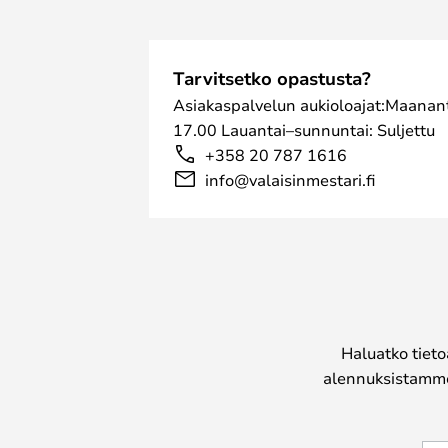
Tarvitsetko opastusta?
Asiakaspalvelun aukioloajat:Maanant
17.00 Lauantai–sunnuntai: Suljettu
+358 20 787 1616
info@valaisinmestari.fi
Haluatko tieto
alennuksistamme