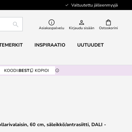
Valtuutettu jälleenmyyjä
ETSI
Asiakaspalvelu
Kirjaudu sisään
Ostoskorini
TEMERKIT
INSPIRAATIO
UUTUUDET
KOODI:
BEST
KOPIOI
larivalaisin, 60 cm, säleikkö/antrasiitti, DALI -