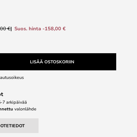
Suos. hinta -158,00 €
,00 €
LISÄÄ OSTOSKORIIN
lautusoikeus
ot
5-7 arkipäivää
ennettu
valonlähde
UOTETIEDOT