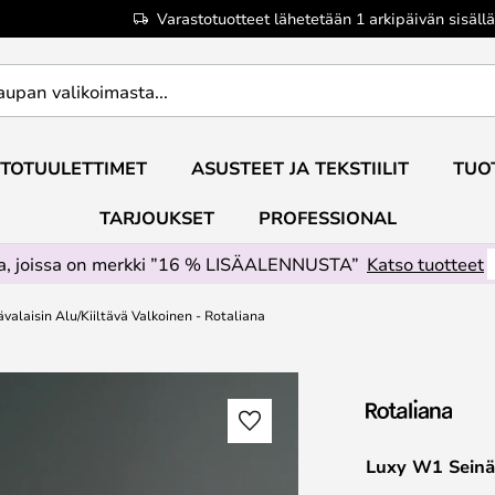
Varastotuotteet lähetetään 1 arkipäivän sisällä
TOTUULETTIMET
ASUSTEET JA TEKSTIILIT
TUO
TARJOUKSET
PROFESSIONAL
ta, joissa on merkki ”16 % LISÄALENNUSTA”
Katso tuotteet
alaisin Alu/Kiiltävä Valkoinen - Rotaliana
Luxy W1 Seinäv