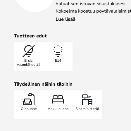
haluat sen istuvan sisustukseesi.
Kokoelma koostuu pöytävalaisimista
seinävalaisimista ja riippuvalaisi
Lue lisää
valmistettu lasista ja on saatavana 
Lattiavalaisin ja seinävalaisin on 
Tuotteen edut
ON/OFF-painikkeella.
Ei sis.
E14
valonlähdettä
Täydellinen näihin tiloihin
Olohuone
Makuuhuone
Sisäministeriö