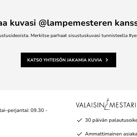
aa kuvasi @lampemesteren kans
ustusideoista. Merkitse parhaat sisustuskuvasi tunnisteella #ye
KATSO YHTEISÖN JAKAMIA KUVIA
ai–perjantai: 09.30 -
30 päivän palautusoik
Ammattimainen asiaka