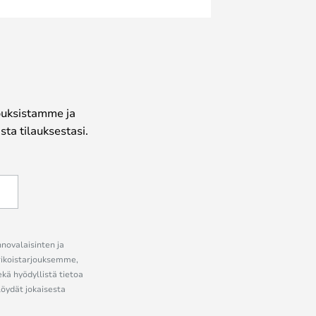
jouksistamme ja
ta tilauksestasi.
nnovalaisinten ja
erikoistarjouksemme,
ekä hyödyllistä tietoa
löydät jokaisesta