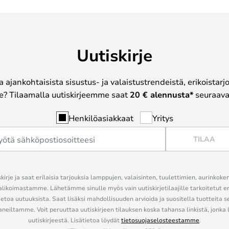
Uutiskirje
a ajankohtaisista sisustus- ja valaistustrendeistä, erikoistar
? Tilaamalla uutiskirjeemme saat
20 € alennusta*
seuraavas
Henkilöasiakkaat
Yritys
TILAA
kirje ja saat erilaisia tarjouksia lamppujen, valaisinten, tuulettimien, aurinkoke
alikoimastamme. Lähetämme sinulle myös vain uutiskirjetilaajille tarkoitetut 
ietoa uutuuksista. Saat lisäksi mahdollisuuden arvioida ja suositella tuotteita s
eiltamme. Voit peruuttaa uutiskirjeen tilauksen koska tahansa linkistä, jonka 
uutiskirjeestä. Lisätietoa löydät
tietosuojaselosteestamme
.