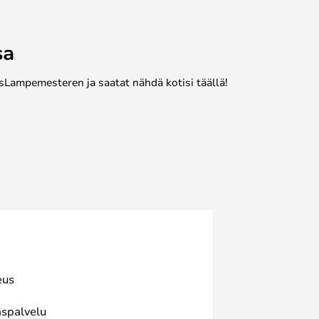
sa
sLampemesteren ja saatat nähdä kotisi täällä!
eus
spalvelu