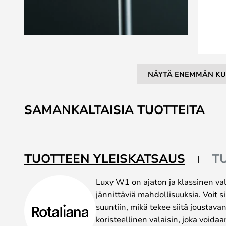
NÄYTÄ ENEMMÄN KU
Skip
to
SAMANKALTAISIA TUOTTEITA
the
beginning
of
the
TUOTTEEN YLEISKATSAUS
T
images
gallery
Luxy W1 on ajaton ja klassinen vala
jännittäviä mahdollisuuksia. Voit s
suuntiin, mikä tekee siitä joustavan
koristeellinen valaisin, joka voidaan