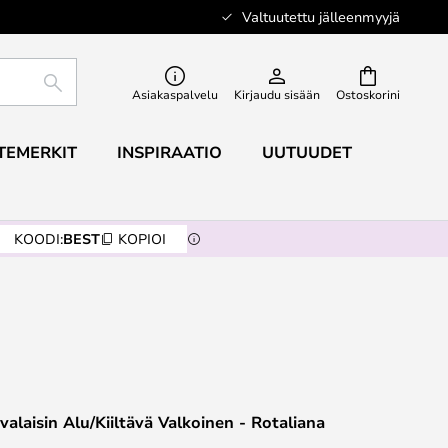
Valtuutettu jälleenmyyjä
ETSI
Asiakaspalvelu
Kirjaudu sisään
Ostoskorini
TEMERKIT
INSPIRAATIO
UUTUUDET
KOODI:
BEST
KOPIOI
alaisin Alu/Kiiltävä Valkoinen - Rotaliana