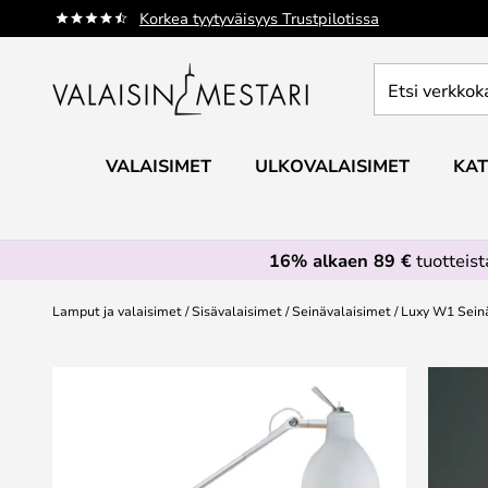
Skip
Korkea tyytyväisyys Trustpilotissa
to
Content
Etsi
verkkokaupan
valikoimasta...
VALAISIMET
ULKOVALAISIMET
KAT
16% alkaen 89 €
tuotteis
Lamput ja valaisimet
Sisävalaisimet
Seinävalaisimet
Luxy W1 Seinäv
Skip
to
the
end