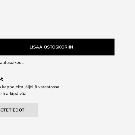
LISÄÄ OSTOSKORIIN
lautusoikeus
ot
kappaleita jäljellä varastossa.
3-5 arkipäivää
UOTETIEDOT