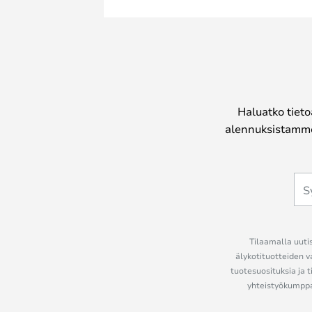
Haluatko tieto
alennuksistamme
Tilaamalla uutis
älykotituotteiden v
tuotesuosituksia ja t
yhteistyökumppan