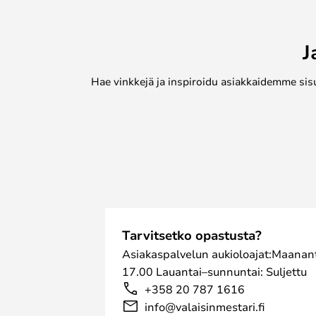
J
Hae vinkkejä ja inspiroidu asiakkaidemme sis
Tarvitsetko opastusta?
Asiakaspalvelun aukioloajat:Maanant
17.00 Lauantai–sunnuntai: Suljettu
+358 20 787 1616
info@valaisinmestari.fi