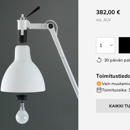
382,00 €
sis. ALV
1
30 päivän pa
Toimitustied
Vain muutamia 
Toimitusaika: 
KAIKKI T