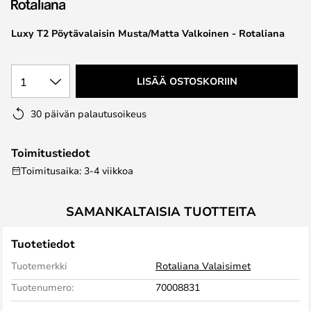
the
images
Luxy T2 Pöytävalaisin Musta/Matta Valkoinen - Rotaliana
gallery
1
LISÄÄ OSTOSKORIIN
30 päivän palautusoikeus
Toimitustiedot
Toimitusaika: 3-4 viikkoa
SAMANKALTAISIA TUOTTEITA
Tuotetiedot
Tuotemerkki
Rotaliana Valaisimet
Tuotenumero:
70008831