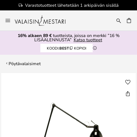
Varastotuotteet lähetetään 1 arkipäivän sisällä
Skip
to
Content
16% alkaen 89 €
tuotteista, joissa on merkki ”16 %
LISÄALENNUSTA”
Katso tuotteet
KOODI:
BEST
KOPIOI
Pöytävalaisimet
Skip
to
the
end
of
the
images
gallery