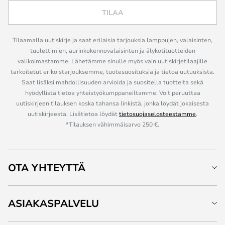
TILAA
Tilaamalla uutiskirje ja saat erilaisia tarjouksia lamppujen, valaisinten,
tuulettimien, aurinkokennovalaisinten ja älykotituotteiden
valikoimastamme. Lähetämme sinulle myös vain uutiskirjetilaajille
tarkoitetut erikoistarjouksemme, tuotesuosituksia ja tietoa uutuuksista.
Saat lisäksi mahdollisuuden arvioida ja suositella tuotteita sekä
hyödyllistä tietoa yhteistyökumppaneiltamme. Voit peruuttaa
uutiskirjeen tilauksen koska tahansa linkistä, jonka löydät jokaisesta
uutiskirjeestä. Lisätietoa löydät
tietosuojaselosteestamme
.
*Tilauksen vähimmäisarvo 250 €.
OTA YHTEYTTÄ
ASIAKASPALVELU