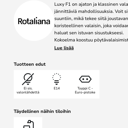
gallery
Luxy F1 on ajaton ja klassinen vala
jännittäviä mahdollisuuksia. Voit s
suuntiin, mikä tekee siitä joustavan
koristeellinen valaisin, joka voidaan
haluat sen istuvan sisustukseesi.
Kokoelma koostuu pöytävalaisimista
seinävalaisimista ja riippuvalaisi
Lue lisää
valmistettu lasista ja on saatavana 
Lattiavalaisin ja seinävalaisin on 
Tuotteen edut
ON/OFF-painikkeella.
Ei sis.
E14
Tyyppi C -
valonlähdettä
Euro-pistoke
Täydellinen näihin tiloihin