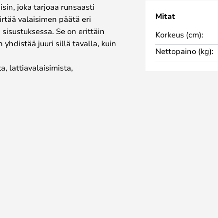
isin, joka tarjoaa runsaasti
Mitat
iirtää valaisimen päätä eri
 sisustuksessa. Se on erittäin
Korkeus (cm):
 yhdistää juuri sillä tavalla, kuin
Nettopaino (kg):
, lattiavalaisimista,
mista. Lampunvarjostin on
neljässä eri värissä.
varusteltu yläosassa olevalla