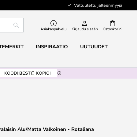
Valtuutettu jälleenmyyjä
ETSI
Asiakaspalvelu
Kirjaudu sisään
Ostoskorini
TEMERKIT
INSPIRAATIO
UUTUUDET
KOODI:
BEST
KOPIOI
valaisin Alu/Matta Valkoinen - Rotaliana