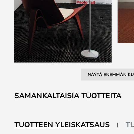
NÄYTÄ ENEMMÄN KU
Skip
to
SAMANKALTAISIA TUOTTEITA
the
beginning
of
the
TUOTTEEN YLEISKATSAUS
T
images