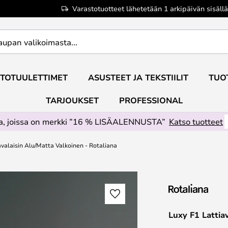
Varastotuotteet lähetetään 1 arkipäivän sisällä
TOTUULETTIMET
ASUSTEET JA TEKSTIILIT
TUO
TARJOUKSET
PROFESSIONAL
ta, joissa on merkki ”16 % LISÄALENNUSTA”
Katso tuotteet
avalaisin Alu/Matta Valkoinen - Rotaliana
Luxy F1 Lattia