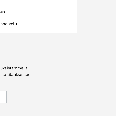
eus
spalvelu
jouksistamme ja
ta tilauksestasi.