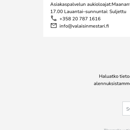
Asiakaspalvelun aukioloajat:Maanant
17.00 Lauantai–sunnuntai: Suljettu
+358 20 787 1616
info@valaisinmestari.fi
Haluatko tieto
alennuksistamme