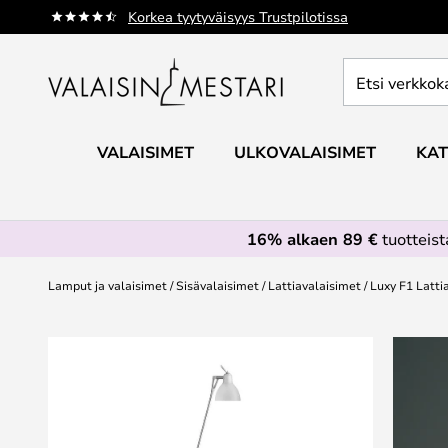
Skip
Korkea tyytyväisyys Trustpilotissa
to
Content
Etsi
verkkokaupan
valikoimasta...
VALAISIMET
ULKOVALAISIMET
KAT
16% alkaen 89 €
tuotteis
Lamput ja valaisimet
Sisävalaisimet
Lattiavalaisimet
Luxy F1 Latti
Skip
to
the
end