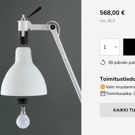
568,00 €
sis. ALV
1
30 päivän pa
Toimitustied
Vain muutamia 
Toimitusaika: 
KAIKKI T