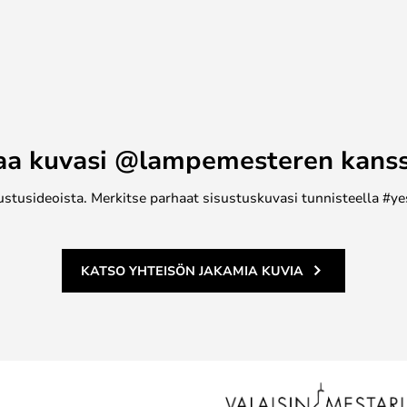
aa kuvasi @lampemesteren kans
ustusideoista. Merkitse parhaat sisustuskuvasi tunnisteella #ye
KATSO YHTEISÖN JAKAMIA KUVIA