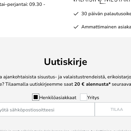
ai–perjantai: 09.30 -
30 päivän palautusoik
Ammattimainen asiaka
Uutiskirje
a ajankohtaisista sisustus- ja valaistustrendeistä, erikoistar
? Tilaamalla uutiskirjeemme saat
20 € alennusta*
seuraavas
Henkilöasiakkaat
Yritys
TILAA