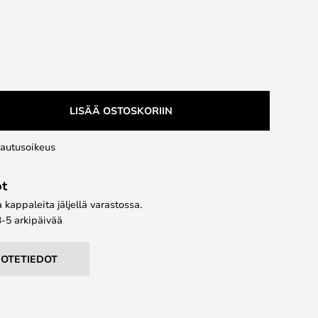
LISÄÄ OSTOSKORIIN
lautusoikeus
ot
kappaleita jäljellä varastossa.
3-5 arkipäivää
UOTETIEDOT