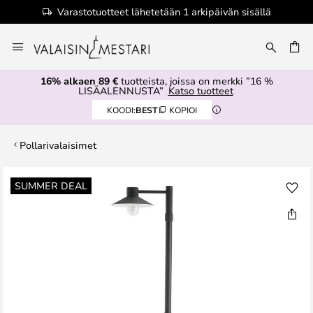
Varastotuotteet lähetetään 1 arkipäivän sisällä
Skip
to
Content
16% alkaen 89 €
tuotteista, joissa on merkki ”16 %
LISÄALENNUSTA”
Katso tuotteet
KOODI:
BEST
KOPIOI
Pollarivalaisimet
Skip
SUMMER DEAL
to
the
end
of
the
images
gallery