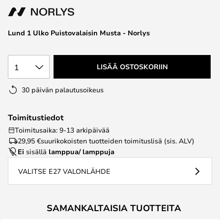
the
images
Lund 1 Ulko Puistovalaisin Musta - Norlys
gallery
1
LISÄÄ OSTOSKORIIN
30 päivän palautusoikeus
Toimitustiedot
Toimitusaika: 9-13 arkipäivää
29,95 €
suurikokoisten tuotteiden toimituslisä (sis. ALV)
Ei
sisällä
lamppua/ lamppuja
VALITSE E27 VALONLÄHDE
SAMANKALTAISIA TUOTTEITA