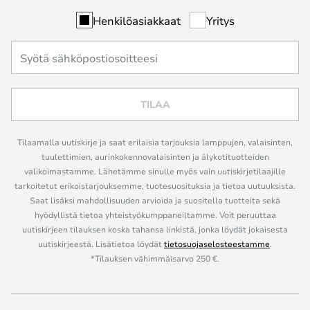
Henkilöasiakkaat
Yritys
TILAA
Tilaamalla uutiskirje ja saat erilaisia tarjouksia lamppujen, valaisinten,
tuulettimien, aurinkokennovalaisinten ja älykotituotteiden
valikoimastamme. Lähetämme sinulle myös vain uutiskirjetilaajille
tarkoitetut erikoistarjouksemme, tuotesuosituksia ja tietoa uutuuksista.
Saat lisäksi mahdollisuuden arvioida ja suositella tuotteita sekä
hyödyllistä tietoa yhteistyökumppaneiltamme. Voit peruuttaa
uutiskirjeen tilauksen koska tahansa linkistä, jonka löydät jokaisesta
uutiskirjeestä. Lisätietoa löydät
tietosuojaselosteestamme
.
*Tilauksen vähimmäisarvo 250 €.