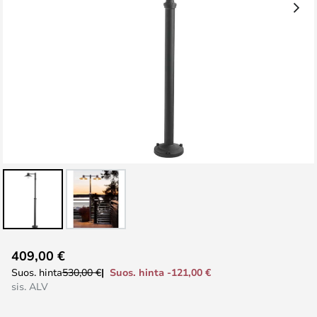
Skip
409,00 €
to
Suos. hinta -121,00 €
Suos. hinta
530,00 €
the
sis. ALV
beginning
of