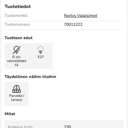
Tuotetiedot
Tuotemerkki
Norlys Valaisimet
Tuotenumero:
70011222
Tuotteen edut
Ei sis.
E27
valonlähdet
tä
Täydellinen näihin tiloihin
Parveke /
terassi
Mitat
Korkeus (cm):
230