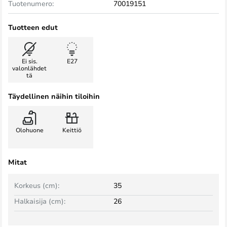
Tuotenumero:
70019151
Tuotteen edut
Ei sis.
E27
valonlähdet
tä
Täydellinen näihin tiloihin
Olohuone
Keittiö
Mitat
Korkeus (cm):
35
Halkaisija (cm):
26