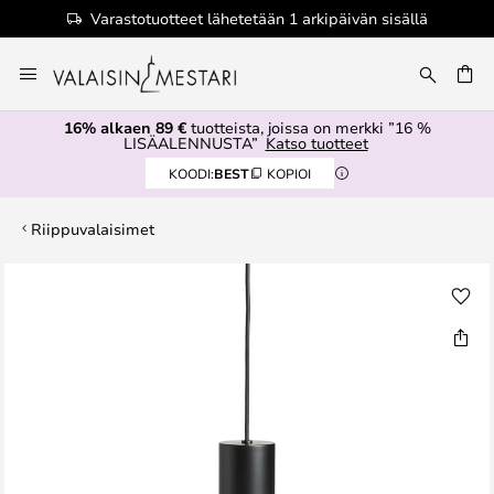
Varastotuotteet lähetetään 1 arkipäivän sisällä
Skip
to
Content
16% alkaen 89 €
tuotteista, joissa on merkki ”16 %
LISÄALENNUSTA”
Katso tuotteet
KOODI:
BEST
KOPIOI
Riippuvalaisimet
Skip
to
the
end
of
the
images
gallery