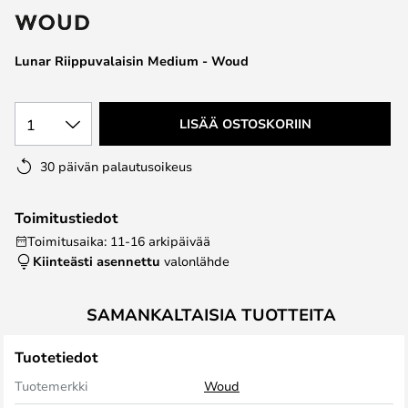
the
images
Lunar Riippuvalaisin Medium - Woud
gallery
1
LISÄÄ OSTOSKORIIN
30 päivän palautusoikeus
Toimitustiedot
Toimitusaika: 11-16 arkipäivää
Kiinteästi asennettu
valonlähde
SAMANKALTAISIA TUOTTEITA
Tuotetiedot
Tuotemerkki
Woud