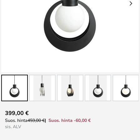
Skip
399,00 €
to
Suos. hinta -60,00 €
Suos. hinta
459,00 €
the
sis. ALV
beginning
of