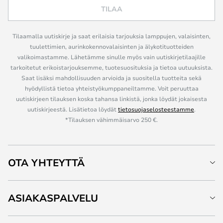
TILAA
Tilaamalla uutiskirje ja saat erilaisia tarjouksia lamppujen, valaisinten,
tuulettimien, aurinkokennovalaisinten ja älykotituotteiden
valikoimastamme. Lähetämme sinulle myös vain uutiskirjetilaajille
tarkoitetut erikoistarjouksemme, tuotesuosituksia ja tietoa uutuuksista.
Saat lisäksi mahdollisuuden arvioida ja suositella tuotteita sekä
hyödyllistä tietoa yhteistyökumppaneiltamme. Voit peruuttaa
uutiskirjeen tilauksen koska tahansa linkistä, jonka löydät jokaisesta
uutiskirjeestä. Lisätietoa löydät
tietosuojaselosteestamme
.
*Tilauksen vähimmäisarvo 250 €.
OTA YHTEYTTÄ
ASIAKASPALVELU