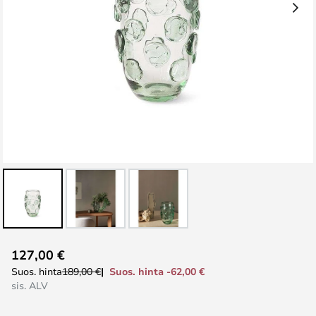
Skip
127,00 €
to
Suos. hinta -62,00 €
Suos. hinta
189,00 €
the
sis. ALV
beginning
of