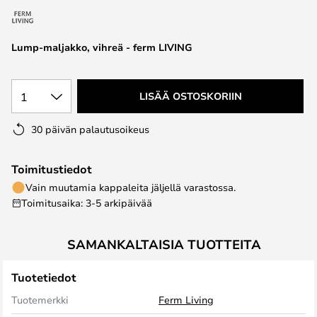
the
images
Lump-maljakko, vihreä - ferm LIVING
gallery
1
LISÄÄ OSTOSKORIIN
30 päivän palautusoikeus
Toimitustiedot
Vain muutamia kappaleita jäljellä varastossa.
Toimitusaika: 3-5 arkipäivää
SAMANKALTAISIA TUOTTEITA
Tuotetiedot
Tuotemerkki
Ferm Living