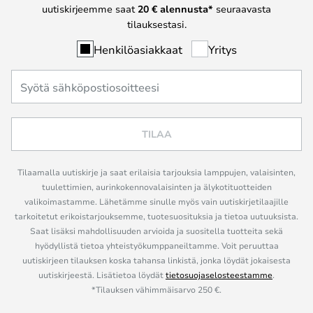
uutiskirjeemme saat
20 € alennusta*
seuraavasta
tilauksestasi.
Henkilöasiakkaat
Yritys
TILAA
Tilaamalla uutiskirje ja saat erilaisia tarjouksia lamppujen, valaisinten,
tuulettimien, aurinkokennovalaisinten ja älykotituotteiden
valikoimastamme. Lähetämme sinulle myös vain uutiskirjetilaajille
tarkoitetut erikoistarjouksemme, tuotesuosituksia ja tietoa uutuuksista.
Saat lisäksi mahdollisuuden arvioida ja suositella tuotteita sekä
hyödyllistä tietoa yhteistyökumppaneiltamme. Voit peruuttaa
uutiskirjeen tilauksen koska tahansa linkistä, jonka löydät jokaisesta
uutiskirjeestä. Lisätietoa löydät
tietosuojaselosteestamme
.
*Tilauksen vähimmäisarvo 250 €.