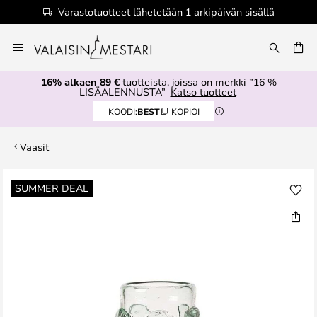
Varastotuotteet lähetetään 1 arkipäivän sisällä
Skip
to
Content
16% alkaen 89 €
tuotteista, joissa on merkki ”16 %
LISÄALENNUSTA”
Katso tuotteet
KOODI:
BEST
KOPIOI
Vaasit
Skip
SUMMER DEAL
to
the
end
of
the
images
gallery