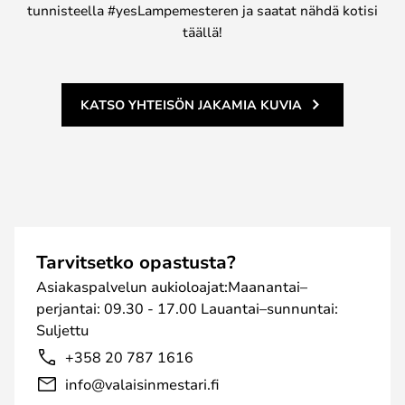
tunnisteella #yesLampemesteren ja saatat nähdä kotisi
täällä!
KATSO YHTEISÖN JAKAMIA KUVIA
Tarvitsetko opastusta?
Asiakaspalvelun aukioloajat:Maanantai–
perjantai: 09.30 - 17.00 Lauantai–sunnuntai:
Suljettu
+358 20 787 1616
info@valaisinmestari.fi