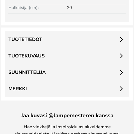
Halkaisija (cm):
20
TUOTETIEDOT
TUOTEKUVAUS
SUUNNITTELIJA
MERKKI
Jaa kuvasi @lampemesteren kanssa
Hae vinkkejä ja inspiroidu asiakkaidemme
sisustusideoista. Merkitse parhaat sisustuskuvasi