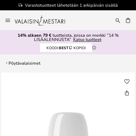
Varastotuotteet lähetetään 1 arkipäivän sisällä
Skip
to
Content
14% alkaen 79 €
tuotteista, joissa on merkki ”14 %
LISÄALENNUSTA”
Katso tuotteet
KOODI:
BEST
KOPIOI
Pöytävalaisimet
Skip
to
the
end
of
the
images
gallery