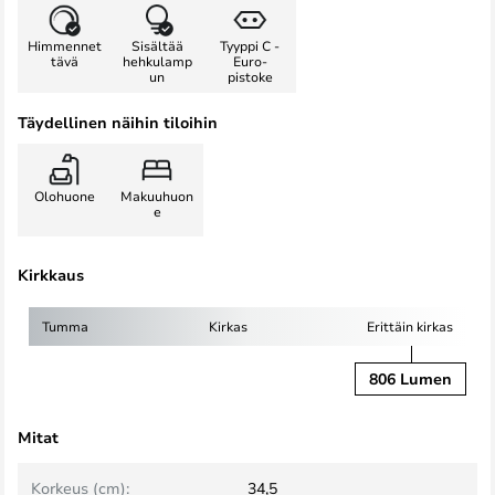
Himmennet
Sisältää
Tyyppi C -
tävä
hehkulamp
Euro-
un
pistoke
Täydellinen näihin tiloihin
Olohuone
Makuuhuon
e
Kirkkaus
Tumma
Kirkas
Erittäin kirkas
806 Lumen
Mitat
Korkeus (cm):
34,5