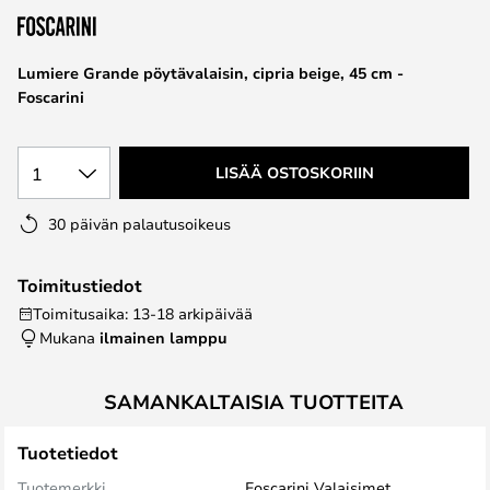
the
images
Lumiere Grande pöytävalaisin, cipria beige, 45 cm -
gallery
Foscarini
1
LISÄÄ OSTOSKORIIN
30 päivän palautusoikeus
Toimitustiedot
Toimitusaika: 13-18 arkipäivää
Mukana
ilmainen lamppu
SAMANKALTAISIA TUOTTEITA
Tuotetiedot
Tuotemerkki
Foscarini Valaisimet