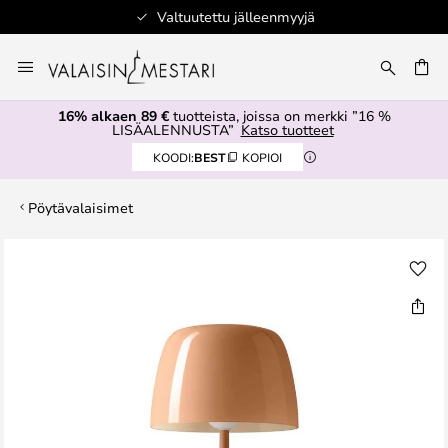
Valtuutettu jälleenmyyjä
Skip
to
Content
16% alkaen 89 €
tuotteista, joissa on merkki ”16 %
LISÄALENNUSTA”
Katso tuotteet
KOODI:
BEST
KOPIOI
Pöytävalaisimet
Skip
to
the
end
of
the
images
gallery