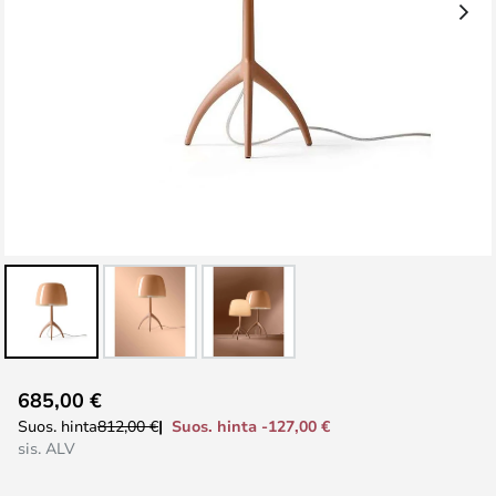
Skip
685,00 €
to
Suos. hinta -127,00 €
Suos. hinta
812,00 €
the
sis. ALV
beginning
of