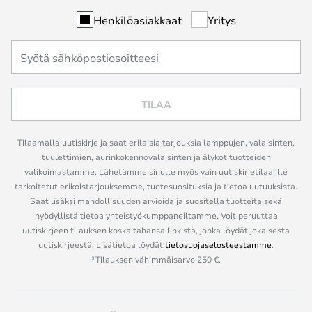
Henkilöasiakkaat
Yritys
TILAA
Tilaamalla uutiskirje ja saat erilaisia tarjouksia lamppujen, valaisinten,
tuulettimien, aurinkokennovalaisinten ja älykotituotteiden
valikoimastamme. Lähetämme sinulle myös vain uutiskirjetilaajille
tarkoitetut erikoistarjouksemme, tuotesuosituksia ja tietoa uutuuksista.
Saat lisäksi mahdollisuuden arvioida ja suositella tuotteita sekä
hyödyllistä tietoa yhteistyökumppaneiltamme. Voit peruuttaa
uutiskirjeen tilauksen koska tahansa linkistä, jonka löydät jokaisesta
uutiskirjeestä. Lisätietoa löydät
tietosuojaselosteestamme
.
*Tilauksen vähimmäisarvo 250 €.