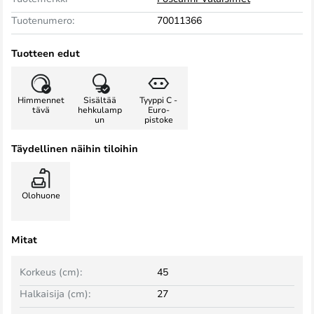
Tuotenumero:
70011366
Tuotteen edut
Himmennet
Sisältää
Tyyppi C -
tävä
hehkulamp
Euro-
un
pistoke
Täydellinen näihin tiloihin
Olohuone
Mitat
Korkeus (cm):
45
Halkaisija (cm):
27