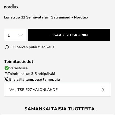
the
images
Lønstrup 32 Seinävalaisin Galvanised - Nordlux
gallery
1
LISÄÄ OSTOSKORIIN
30 päivän palautusoikeus
Toimitustiedot
Varastossa
Toimitusaika: 3-5 arkipäivää
Ei
sisällä
lamppua/ lamppuja
VALITSE E27 VALONLÄHDE
SAMANKALTAISIA TUOTTEITA