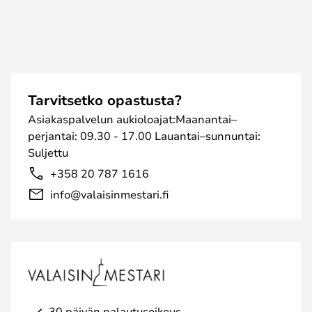
Tarvitsetko opastusta?
Asiakaspalvelun aukioloajat:Maanantai–
perjantai: 09.30 - 17.00 Lauantai–sunnuntai:
Suljettu
+358 20 787 1616
info@valaisinmestari.fi
30 päivän palautusoikeus