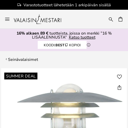
Varastotuotteet lähetetään 1 arkipäivän sisällä
Skip
to
Content
16% alkaen 89 €
tuotteista, joissa on merkki ”16 %
LISÄALENNUSTA”
Katso tuotteet
KOODI:
BEST
KOPIOI
Seinävalaisimet
Skip
SUMMER DEAL
to
the
end
of
the
images
gallery