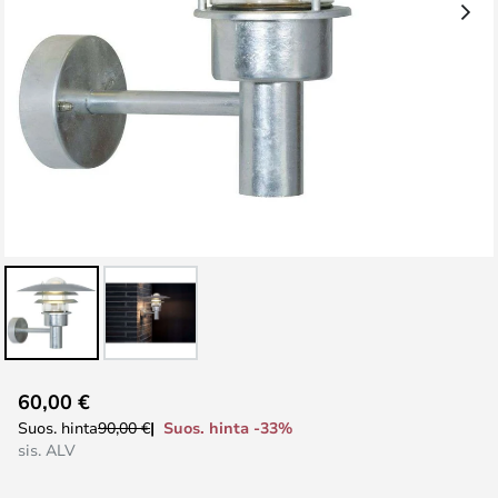
Skip
60,00 €
to
Suos. hinta -33%
Suos. hinta
90,00 €
the
sis. ALV
beginning
of