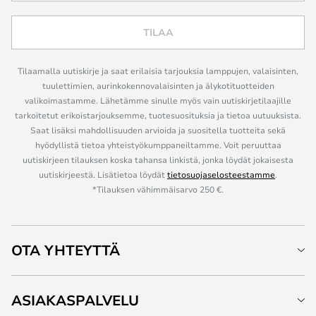
TILAA
Tilaamalla uutiskirje ja saat erilaisia tarjouksia lamppujen, valaisinten,
tuulettimien, aurinkokennovalaisinten ja älykotituotteiden
valikoimastamme. Lähetämme sinulle myös vain uutiskirjetilaajille
tarkoitetut erikoistarjouksemme, tuotesuosituksia ja tietoa uutuuksista.
Saat lisäksi mahdollisuuden arvioida ja suositella tuotteita sekä
hyödyllistä tietoa yhteistyökumppaneiltamme. Voit peruuttaa
uutiskirjeen tilauksen koska tahansa linkistä, jonka löydät jokaisesta
uutiskirjeestä. Lisätietoa löydät
tietosuojaselosteestamme
.
*Tilauksen vähimmäisarvo 250 €.
OTA YHTEYTTÄ
ASIAKASPALVELU