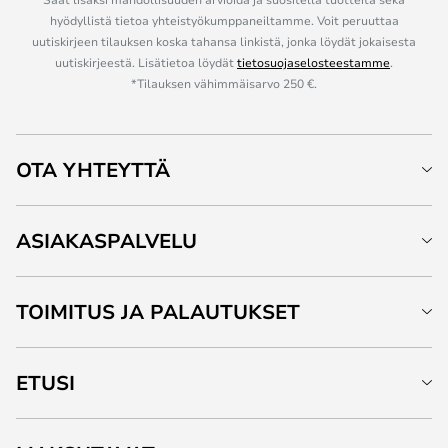
hyödyllistä tietoa yhteistyökumppaneiltamme. Voit peruuttaa
uutiskirjeen tilauksen koska tahansa linkistä, jonka löydät jokaisesta
uutiskirjeestä. Lisätietoa löydät
tietosuojaselosteestamme
.
*Tilauksen vähimmäisarvo 250 €.
OTA YHTEYTTÄ
ASIAKASPALVELU
TOIMITUS JA PALAUTUKSET
ETUSI