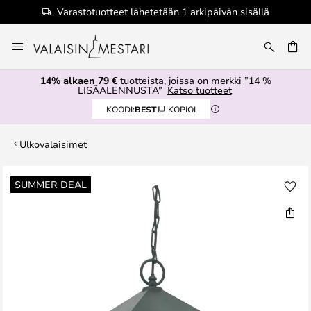
Varastotuotteet lähetetään 1 arkipäivän sisällä
Skip
to
Content
14% alkaen 79 €
tuotteista, joissa on merkki ”14 %
LISÄALENNUSTA”
Katso tuotteet
KOODI:
BEST
KOPIOI
Ulkovalaisimet
Skip
SUMMER DEAL
to
the
end
of
the
images
gallery