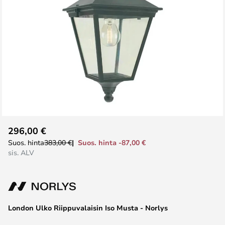
Skip
296,00 €
to
Suos. hinta -87,00 €
Suos. hinta
383,00 €
the
sis. ALV
beginning
of
the
images
London Ulko Riippuvalaisin Iso Musta - Norlys
gallery