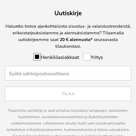
Uutiskirje
Haluatko tietoa ajankohtaisista sisustus- ja valaistustrendeistä,
erikoistarjouksistamme ja alennuksistamme? Tilaamalla
uutiskirjeemme saat
20 € alennusta*
seuraavasta
tilauksestasi.
Henkilöasiakkaat
Yritys
TILAA
Tilaamalla uutiskirje ja saat erilaisia tarjouksia lamppujen, valaisinten,
tuulettimien, aurinkokennovalaisinten ja älykotituotteiden
valikoimastamme. Lähetämme sinulle myös vain uutiskirjetilaajille
tarkoitetut erikoistarjouksemme, tuotesuosituksia ja tietoa uutuuksista.
Saat lisäksi mahdollisuuden arvioida ja suositella tuotteita sekä