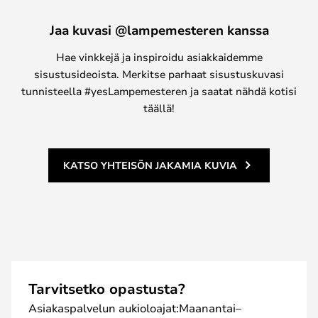
Jaa kuvasi @lampemesteren kanssa
Hae vinkkejä ja inspiroidu asiakkaidemme
sisustusideoista. Merkitse parhaat sisustuskuvasi
tunnisteella #yesLampemesteren ja saatat nähdä kotisi
täällä!
KATSO YHTEISÖN JAKAMIA KUVIA
Tarvitsetko opastusta?
Asiakaspalvelun aukioloajat:Maanantai–