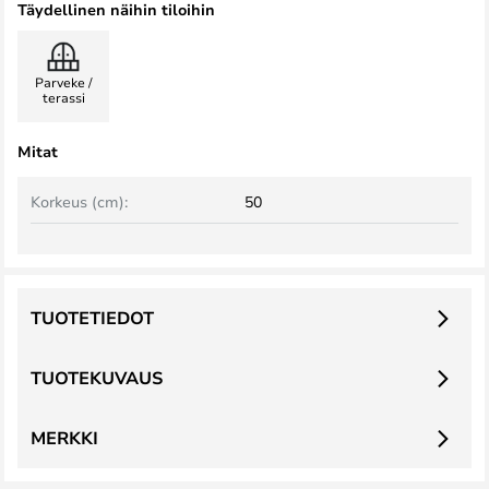
Täydellinen näihin tiloihin
Parveke /
terassi
Mitat
Korkeus (cm):
50
TUOTETIEDOT
TUOTEKUVAUS
MERKKI