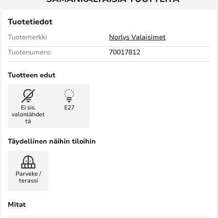
Tuotetiedot
Tuotemerkki
Norlys Valaisimet
Tuotenumero:
70017812
Tuotteen edut
Ei sis.
E27
valonlähdet
tä
Täydellinen näihin tiloihin
Parveke /
terassi
Mitat