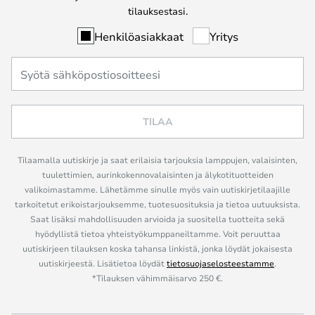
tilauksestasi.
Henkilöasiakkaat
Yritys
TILAA
Tilaamalla uutiskirje ja saat erilaisia tarjouksia lamppujen, valaisinten,
tuulettimien, aurinkokennovalaisinten ja älykotituotteiden
valikoimastamme. Lähetämme sinulle myös vain uutiskirjetilaajille
tarkoitetut erikoistarjouksemme, tuotesuosituksia ja tietoa uutuuksista.
Saat lisäksi mahdollisuuden arvioida ja suositella tuotteita sekä
hyödyllistä tietoa yhteistyökumppaneiltamme. Voit peruuttaa
uutiskirjeen tilauksen koska tahansa linkistä, jonka löydät jokaisesta
uutiskirjeestä. Lisätietoa löydät
tietosuojaselosteestamme
.
*Tilauksen vähimmäisarvo 250 €.