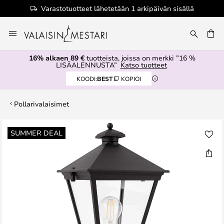
Varastotuotteet lähetetään 1 arkipäivän sisällä
Skip
to
Content
16% alkaen 89 €
tuotteista, joissa on merkki ”16 %
LISÄALENNUSTA”
Katso tuotteet
KOODI:
BEST
KOPIOI
Pollarivalaisimet
Skip
SUMMER DEAL
to
the
end
of
the
images
gallery