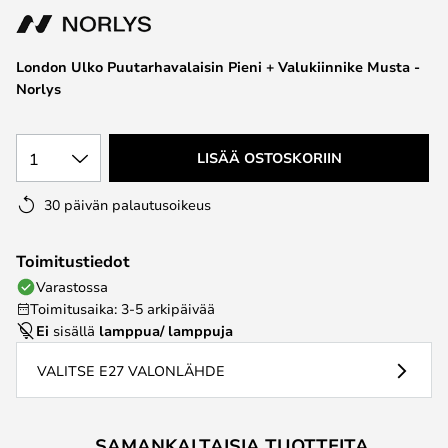
the
images
London Ulko Puutarhavalaisin Pieni + Valukiinnike Musta -
gallery
Norlys
1
LISÄÄ OSTOSKORIIN
30 päivän palautusoikeus
Toimitustiedot
Varastossa
Toimitusaika: 3-5 arkipäivää
Ei
sisällä
lamppua/ lamppuja
VALITSE E27 VALONLÄHDE
SAMANKALTAISIA TUOTTEITA