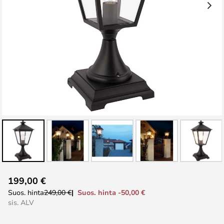
Skip
199,00 €
to
Suos. hinta -50,00 €
Suos. hinta
249,00 €
the
sis. ALV
beginning
of