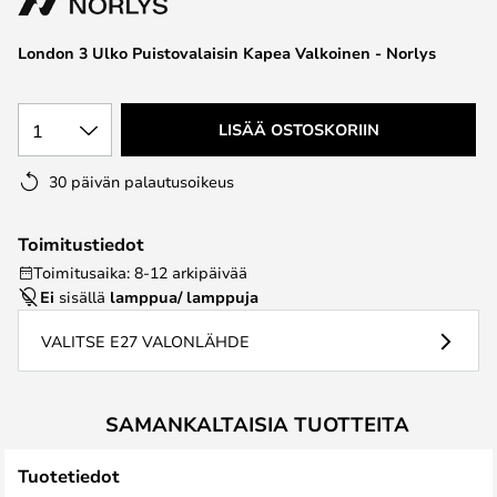
the
images
London 3 Ulko Puistovalaisin Kapea Valkoinen - Norlys
gallery
1
LISÄÄ OSTOSKORIIN
30 päivän palautusoikeus
Toimitustiedot
Toimitusaika: 8-12 arkipäivää
Ei
sisällä
lamppua/ lamppuja
VALITSE E27 VALONLÄHDE
SAMANKALTAISIA TUOTTEITA
Tuotetiedot