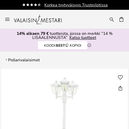
Korkea tyytyväisyys Trustpilotissa
Skip
to
Content
14% alkaen 79 €
tuotteista, joissa on merkki ”14 %
LISÄALENNUSTA”
Katso tuotteet
KOODI:
BEST
KOPIOI
Pollarivalaisimet
Skip
to
the
end
of
the
images
gallery