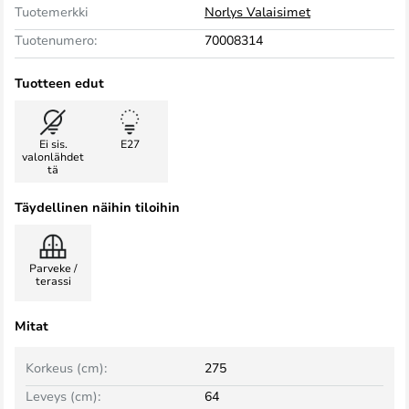
Tuotemerkki
Norlys Valaisimet
Tuotenumero:
70008314
Tuotteen edut
Ei sis.
E27
valonlähdet
tä
Täydellinen näihin tiloihin
Parveke /
terassi
Mitat
Korkeus (cm):
275
Leveys (cm):
64