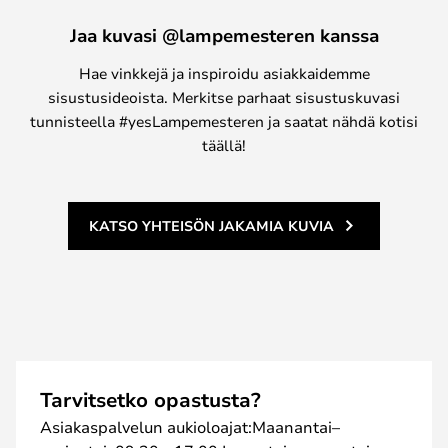
Jaa kuvasi @lampemesteren kanssa
Hae vinkkejä ja inspiroidu asiakkaidemme
sisustusideoista. Merkitse parhaat sisustuskuvasi
tunnisteella #yesLampemesteren ja saatat nähdä kotisi
täällä!
KATSO YHTEISÖN JAKAMIA KUVIA
Tarvitsetko opastusta?
Asiakaspalvelun aukioloajat:Maanantai–