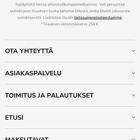
hyödyllistä tietoa yhteistyökumppaneiltamme. Voit peruuttaa
uutiskirjeen tilauksen koska tahansa linkistä, jonka löydät jokaisesta
uutiskirjeestä. Lisätietoa löydät
tietosuojaselosteestamme
.
*Tilauksen vähimmäisarvo 250 €.
OTA YHTEYTTÄ
ASIAKASPALVELU
TOIMITUS JA PALAUTUKSET
ETUSI
MAKSUTAVAT