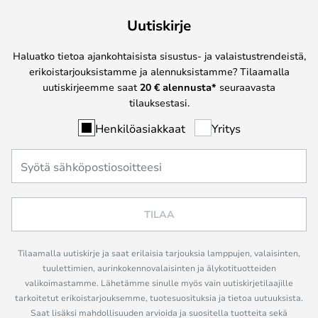
Uutiskirje
Haluatko tietoa ajankohtaisista sisustus- ja valaistustrendeistä,
erikoistarjouksistamme ja alennuksistamme? Tilaamalla
uutiskirjeemme saat
20 € alennusta*
seuraavasta
tilauksestasi.
Henkilöasiakkaat
Yritys
TILAA
Tilaamalla uutiskirje ja saat erilaisia tarjouksia lamppujen, valaisinten,
tuulettimien, aurinkokennovalaisinten ja älykotituotteiden
valikoimastamme. Lähetämme sinulle myös vain uutiskirjetilaajille
tarkoitetut erikoistarjouksemme, tuotesuosituksia ja tietoa uutuuksista.
Saat lisäksi mahdollisuuden arvioida ja suositella tuotteita sekä