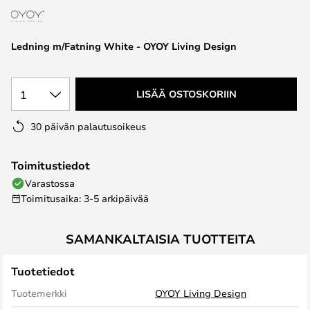
the
images
Ledning m/Fatning White - OYOY Living Design
gallery
1
LISÄÄ OSTOSKORIIN
30 päivän palautusoikeus
Toimitustiedot
Varastossa
Toimitusaika: 3-5 arkipäivää
SAMANKALTAISIA TUOTTEITA
Tuotetiedot
Tuotemerkki
OYOY Living Design