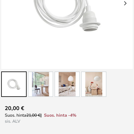
Skip
20,00 €
to
Suos. hinta -4%
Suos. hinta
21,00 €
the
sis. ALV
beginning
of