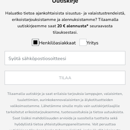
Uutiskirje
Haluatko tietoa ajankohtaisista sisustus- ja valaistustrendeistä,
erikoistarjouksistamme ja alennuksistamme? Tilaamalla
uutiskirjeemme saat
20 € alennusta*
seuraavasta
tilauksestasi.
Henkilöasiakkaat
Yritys
TILAA
Tilaamalla uutiskirje ja saat erilaisia tarjouksia lamppujen, valaisinten,
tuulettimien, aurinkokennovalaisinten ja älykotituotteiden
valikoimastamme. Lähetämme sinulle myös vain uutiskirjetilaajille
tarkoitetut erikoistarjouksemme, tuotesuosituksia ja tietoa uutuuksista.
Saat lisäksi mahdollisuuden arvioida ja suositella tuotteita sekä
hyödyllistä tietoa yhteistyökumppaneiltamme. Voit peruuttaa