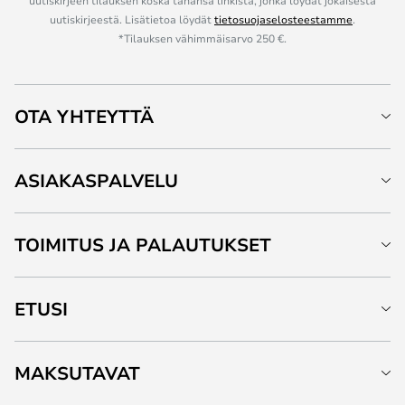
uutiskirjeen tilauksen koska tahansa linkistä, jonka löydät jokaisesta
uutiskirjeestä. Lisätietoa löydät
tietosuojaselosteestamme
.
*Tilauksen vähimmäisarvo 250 €.
OTA YHTEYTTÄ
ASIAKASPALVELU
TOIMITUS JA PALAUTUKSET
ETUSI
MAKSUTAVAT