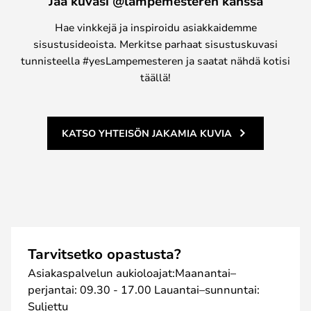
Jaa kuvasi @lampemesteren kanssa
Hae vinkkejä ja inspiroidu asiakkaidemme
sisustusideoista. Merkitse parhaat sisustuskuvasi
tunnisteella #yesLampemesteren ja saatat nähdä kotisi
täällä!
KATSO YHTEISÖN JAKAMIA KUVIA
Tarvitsetko opastusta?
Asiakaspalvelun aukioloajat:Maanantai–
perjantai: 09.30 - 17.00 Lauantai–sunnuntai:
Suljettu