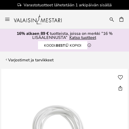
Varastotuotteet lähetetään 1 arkipäivän sisällä
Skip
to
Content
16% alkaen 89 €
tuotteista, joissa on merkki ”16 %
LISÄALENNUSTA”
Katso tuotteet
KOODI:
BEST
KOPIOI
Varjostimet ja tarvikkeet
Skip
to
the
end
of
the
images
gallery