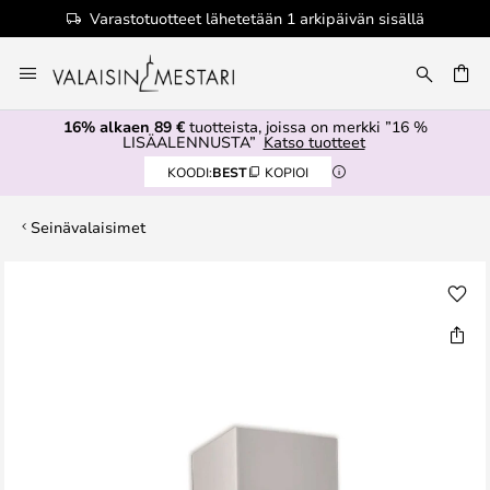
Varastotuotteet lähetetään 1 arkipäivän sisällä
Skip
to
Content
16% alkaen 89 €
tuotteista, joissa on merkki ”16 %
LISÄALENNUSTA”
Katso tuotteet
KOODI:
BEST
KOPIOI
Seinävalaisimet
Skip
to
the
end
of
the
images
gallery