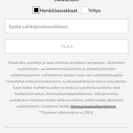
Henkilöasiakkaat
Yritys
TILAA
Tilaamalla uutiskirje ja saat erilaisia tarjouksia lamppujen, valaisinten,
tuulettimien, aurinkokennovalaisinten ja älykotituotteiden
valikoimastamme. Lähetämme sinulle myös vain uutiskirjetilaajille
tarkoitetut erikoistarjouksemme, tuotesuosituksia ja tietoa uutuuksista.
Saat lisäksi mahdollisuuden arvioida ja suositella tuotteita sekä
hyödyllistä tietoa yhteistyökumppaneiltamme. Voit peruuttaa
uutiskirjeen tilauksen koska tahansa linkistä, jonka löydät jokaisesta
uutiskirjeestä. Lisätietoa löydät
tietosuojaselosteestamme
.
*Tilauksen vähimmäisarvo 250 €.