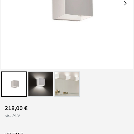
Skip
218,00 €
to
sis. ALV
the
beginning
of