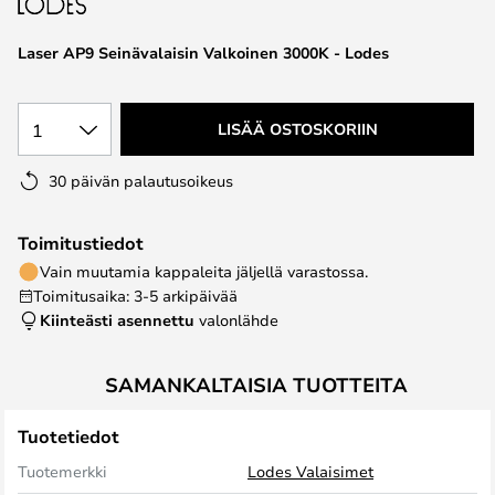
the
images
Laser AP9 Seinävalaisin Valkoinen 3000K - Lodes
gallery
1
LISÄÄ OSTOSKORIIN
30 päivän palautusoikeus
Toimitustiedot
Vain muutamia kappaleita jäljellä varastossa.
Toimitusaika: 3-5 arkipäivää
Kiinteästi asennettu
valonlähde
SAMANKALTAISIA TUOTTEITA
Tuotetiedot
Tuotemerkki
Lodes Valaisimet