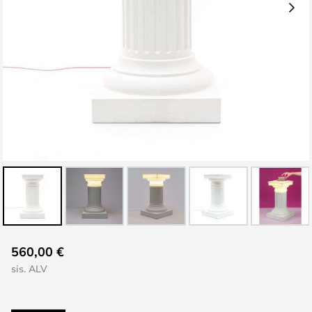
Skip
560,00 €
to
sis. ALV
the
beginning
of