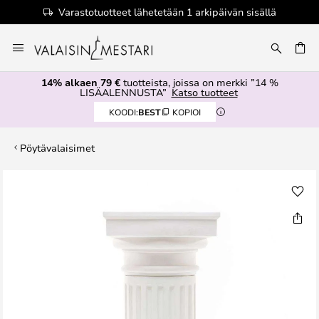
Varastotuotteet lähetetään 1 arkipäivän sisällä
Skip
to
Content
14% alkaen 79 €
tuotteista, joissa on merkki ”14 %
LISÄALENNUSTA”
Katso tuotteet
KOODI:
BEST
KOPIOI
Pöytävalaisimet
Skip
to
the
end
of
the
images
gallery