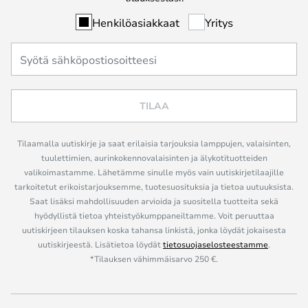
Henkilöasiakkaat
Yritys
TILAA
Tilaamalla uutiskirje ja saat erilaisia tarjouksia lamppujen, valaisinten,
tuulettimien, aurinkokennovalaisinten ja älykotituotteiden
valikoimastamme. Lähetämme sinulle myös vain uutiskirjetilaajille
tarkoitetut erikoistarjouksemme, tuotesuosituksia ja tietoa uutuuksista.
Saat lisäksi mahdollisuuden arvioida ja suositella tuotteita sekä
hyödyllistä tietoa yhteistyökumppaneiltamme. Voit peruuttaa
uutiskirjeen tilauksen koska tahansa linkistä, jonka löydät jokaisesta
uutiskirjeestä. Lisätietoa löydät
tietosuojaselosteestamme
.
*Tilauksen vähimmäisarvo 250 €.