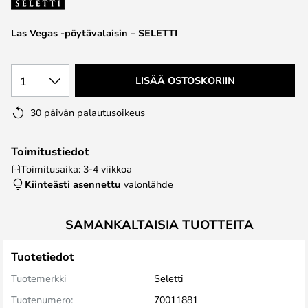
the
images
Las Vegas -pöytävalaisin – SELETTI
gallery
1
LISÄÄ OSTOSKORIIN
30 päivän palautusoikeus
Toimitustiedot
Toimitusaika: 3-4 viikkoa
Kiinteästi asennettu
valonlähde
SAMANKALTAISIA TUOTTEITA
Tuotetiedot
Tuotemerkki
Seletti
Tuotenumero:
70011881