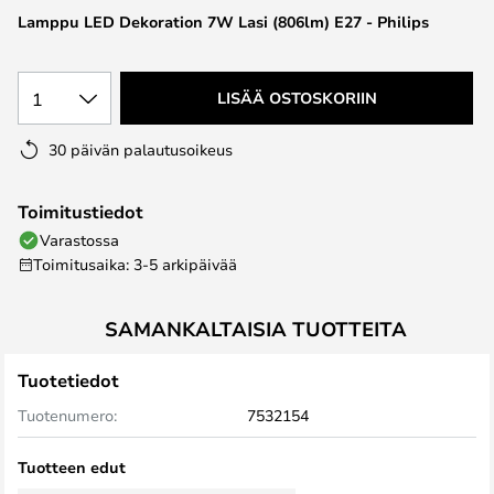
the
Lamppu LED Dekoration 7W Lasi (806lm) E27 - Philips
images
gallery
1
LISÄÄ OSTOSKORIIN
30 päivän palautusoikeus
Toimitustiedot
Varastossa
Toimitusaika: 3-5 arkipäivää
SAMANKALTAISIA TUOTTEITA
Tuotetiedot
Tuotenumero:
7532154
Tuotteen edut