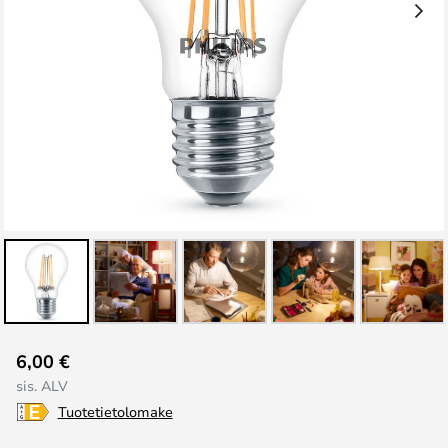
Skip
6,00 €
to
sis. ALV
the
Tuotetietolomake
beginning
of