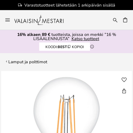
Varastotuotteet lähetetään 1 arkipäivän sisällä
Skip
to
Content
16% alkaen 89 €
tuotteista, joissa on merkki ”16 %
LISÄALENNUSTA”
Katso tuotteet
KOODI:
BEST
KOPIOI
Lamput ja polttimot
Skip
to
the
end
of
the
images
gallery