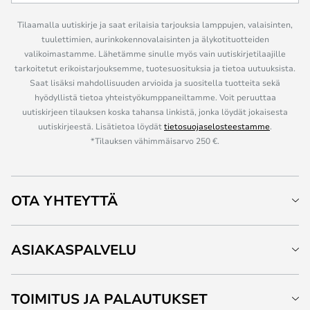
Tilaamalla uutiskirje ja saat erilaisia tarjouksia lamppujen, valaisinten,
tuulettimien, aurinkokennovalaisinten ja älykotituotteiden
valikoimastamme. Lähetämme sinulle myös vain uutiskirjetilaajille
tarkoitetut erikoistarjouksemme, tuotesuosituksia ja tietoa uutuuksista.
Saat lisäksi mahdollisuuden arvioida ja suositella tuotteita sekä
hyödyllistä tietoa yhteistyökumppaneiltamme. Voit peruuttaa
uutiskirjeen tilauksen koska tahansa linkistä, jonka löydät jokaisesta
uutiskirjeestä. Lisätietoa löydät
tietosuojaselosteestamme
.
*Tilauksen vähimmäisarvo 250 €.
OTA YHTEYTTÄ
ASIAKASPALVELU
TOIMITUS JA PALAUTUKSET