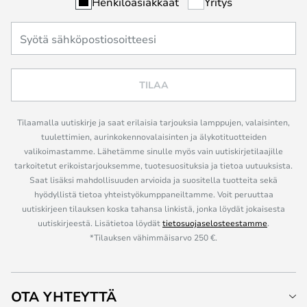
Henkilöasiakkaat
Yritys
TILAA
Tilaamalla uutiskirje ja saat erilaisia tarjouksia lamppujen, valaisinten,
tuulettimien, aurinkokennovalaisinten ja älykotituotteiden
valikoimastamme. Lähetämme sinulle myös vain uutiskirjetilaajille
tarkoitetut erikoistarjouksemme, tuotesuosituksia ja tietoa uutuuksista.
Saat lisäksi mahdollisuuden arvioida ja suositella tuotteita sekä
hyödyllistä tietoa yhteistyökumppaneiltamme. Voit peruuttaa
uutiskirjeen tilauksen koska tahansa linkistä, jonka löydät jokaisesta
uutiskirjeestä. Lisätietoa löydät
tietosuojaselosteestamme
.
*Tilauksen vähimmäisarvo 250 €.
OTA YHTEYTTÄ