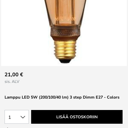
Skip
21,00 €
to
sis. ALV
the
beginning
Lamppu LED 5W (200/100/40 lm) 3 step Dimm E27 - Colors
of
the
images
1
LISÄÄ OSTOSKORIIN
gallery