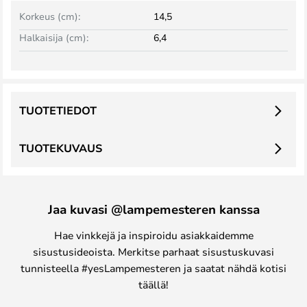
Korkeus (cm):
14,5
Halkaisija (cm):
6,4
TUOTETIEDOT
TUOTEKUVAUS
Jaa kuvasi @lampemesteren kanssa
Hae vinkkejä ja inspiroidu asiakkaidemme
sisustusideoista. Merkitse parhaat sisustuskuvasi
tunnisteella #yesLampemesteren ja saatat nähdä kotisi
täällä!