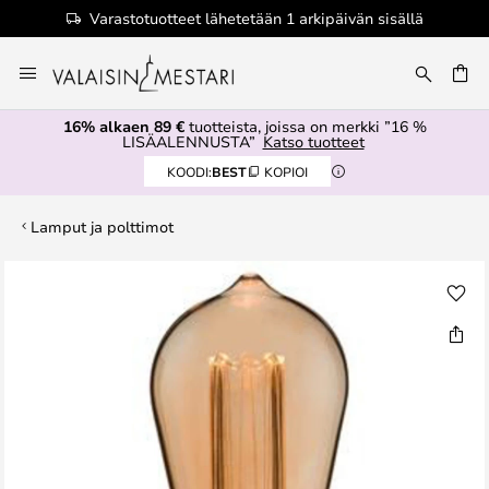
Varastotuotteet lähetetään 1 arkipäivän sisällä
Skip
to
Content
16% alkaen 89 €
tuotteista, joissa on merkki ”16 %
LISÄALENNUSTA”
Katso tuotteet
KOODI:
BEST
KOPIOI
Lamput ja polttimot
Skip
to
the
end
of
the
images
gallery