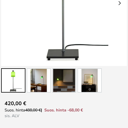
Skip
420,00 €
to
Suos. hinta -68,00 €
Suos. hinta
488,00 €
the
sis. ALV
beginning
of