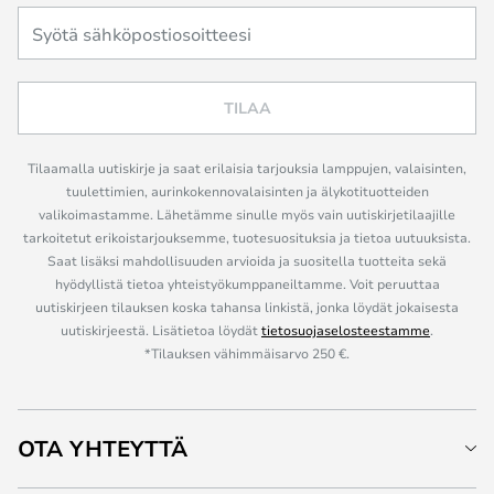
TILAA
Tilaamalla uutiskirje ja saat erilaisia tarjouksia lamppujen, valaisinten,
tuulettimien, aurinkokennovalaisinten ja älykotituotteiden
valikoimastamme. Lähetämme sinulle myös vain uutiskirjetilaajille
tarkoitetut erikoistarjouksemme, tuotesuosituksia ja tietoa uutuuksista.
Saat lisäksi mahdollisuuden arvioida ja suositella tuotteita sekä
hyödyllistä tietoa yhteistyökumppaneiltamme. Voit peruuttaa
uutiskirjeen tilauksen koska tahansa linkistä, jonka löydät jokaisesta
uutiskirjeestä. Lisätietoa löydät
tietosuojaselosteestamme
.
*Tilauksen vähimmäisarvo 250 €.
OTA YHTEYTTÄ