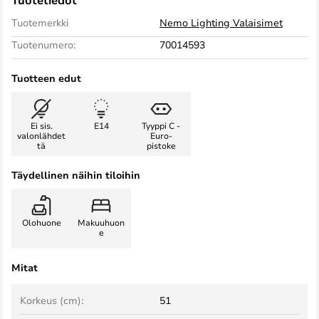
Tuotetiedot
Tuotemerkki
Nemo Lighting Valaisimet
Tuotenumero:
70014593
Tuotteen edut
Ei sis.
E14
Tyyppi C -
valonlähdet
Euro-
tä
pistoke
Täydellinen näihin tiloihin
Olohuone
Makuuhuon
e
Mitat
Korkeus (cm):
51