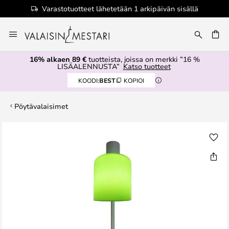
Varastotuotteet lähetetään 1 arkipäivän sisällä
Skip
to
Content
16% alkaen 89 €
tuotteista, joissa on merkki ”16 %
LISÄALENNUSTA”
Katso tuotteet
KOODI:
BEST
KOPIOI
Pöytävalaisimet
Skip
to
the
end
of
the
images
gallery