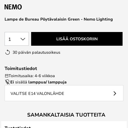
the
images
Lampe de Bureau Pöytävalaisin Green - Nemo Lighting
gallery
1
LISÄÄ OSTOSKORIIN
30 päivän palautusoikeus
Toimitustiedot
Toimitusaika: 4-6 viikkoa
Ei
sisällä
lamppua/ lamppuja
VALITSE E14 VALONLÄHDE
SAMANKALTAISIA TUOTTEITA