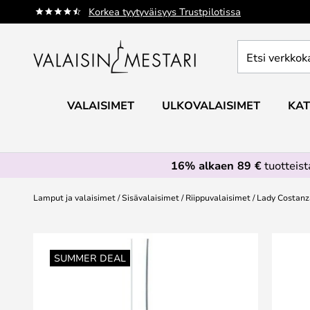
Skip
Korkea tyytyväisyys Trustpilotissa
to
Content
Etsi
verkkokaupan
valikoimasta...
VALAISIMET
ULKOVALAISIMET
KAT
16% alkaen 89 €
tuotteis
Lamput ja valaisimet
Sisävalaisimet
Riippuvalaisimet
Lady Costanza
Skip
to
SUMMER DEAL
the
end