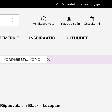
Valtuutettu jälleenmyyjä
ETSI
Asiakaspalvelu
Kirjaudu sisään
Ostoskorini
TEMERKIT
INSPIRAATIO
UUTUUDET
KOODI:
BEST
KOPIOI
Riippuvalaisin Black - Luceplan