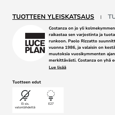
beginning
of
the
TUOTTEEN YLEISKATSAUS
T
images
gallery
Costanza on jo yli kolmekymment
raikastaa sen varjostinta ja tuot
runkoon. Paolo Rizzatto suunnitt
vuonna 1986, ja valaisin on kest
muutoksia vuosikymmenten ajan
merkittävästi. Costanza on yhä ed
Lady Costanza -riippuvalaisin on v
Lue lisää
ja tekniikoita, jotka ovat ominaisia
Costanza tasapainottaa näyttävyyt
Tuotteen edut
samalla tilaa, johon se on asetettu
viimeistelyllään.
Valaisimen antama valo on aina mi
Ei sis.
E27
kodikasta tehden siitä täydellisen se
valonlähdettä
tiloihin – erityisesti siinä käytety