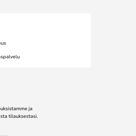
eus
spalvelu
jouksistamme ja
ta tilauksestasi.