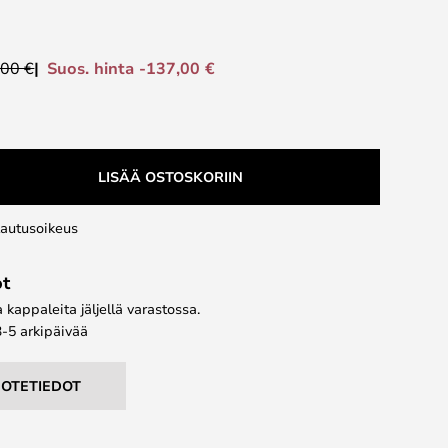
Suos. hinta -137,00 €
,00 €
LISÄÄ OSTOSKORIIN
lautusoikeus
ot
kappaleita jäljellä varastossa.
3-5 arkipäivää
UOTETIEDOT