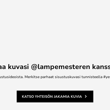
aa kuvasi @lampemesteren kans
ustusideoista. Merkitse parhaat sisustuskuvasi tunnisteella #ye
KATSO YHTEISÖN JAKAMIA KUVIA