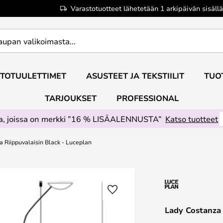
Varastotuotteet lähetetään 1 arkipäivän sisällä
TOTUULETTIMET
ASUSTEET JA TEKSTIILIT
TUO
TARJOUKSET
PROFESSIONAL
ta, joissa on merkki ”16 % LISÄALENNUSTA”
Katso tuotteet
 Riippuvalaisin Black - Luceplan
Lady Costanza 