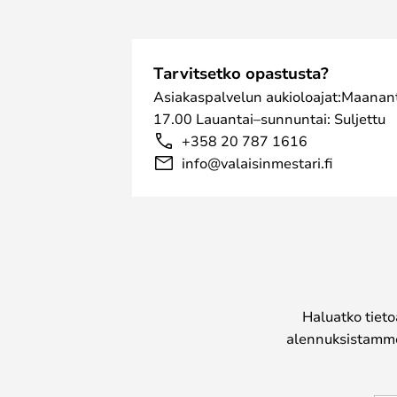
Tarvitsetko opastusta?
Asiakaspalvelun aukioloajat:Maanant
17.00 Lauantai–sunnuntai: Suljettu
+358 20 787 1616
info@valaisinmestari.fi
Haluatko tieto
alennuksistamme