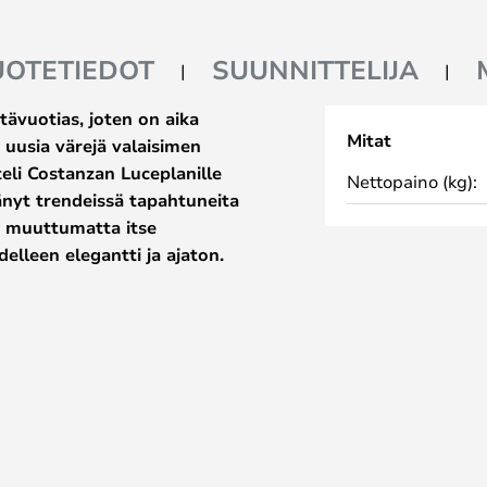
UOTETIEDOT
SUUNNITTELIJA
ävuotias, joten on aika
Mitat
a uusia värejä valaisimen
eli Costanzan Luceplanille
Nettopaino (kg):
änyt trendeissä tapahtuneita
 muuttumatta itse
elleen elegantti ja ajaton.
almistettu käyttäen materiaaleja
 avant garde -muotoilulle.
tä ja hienotunteisuutta koristaen
 yksinkertaisella ja päättäväisellä
ellyttävää, voimakasta ja
kä yksityisiin että julkisiin
n suositun E27 -kannan ansiosta.