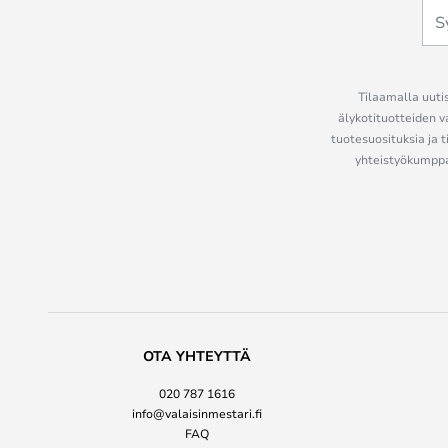
Tilaamalla uutis
älykotituotteiden v
tuotesuosituksia ja t
yhteistyökumppan
OTA YHTEYTTÄ
020 787 1616
info@valaisinmestari.fi
FAQ