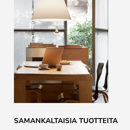
Skip
to
SAMANKALTAISIA TUOTTEITA
the