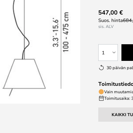
547,00 €
Suos. hinta
684
sis. ALV
1
30 päivän pa
Toimitustied
Vain muutamia 
Toimitusaika: 
KAIKKI T