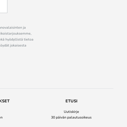
nnovalaisinten ja
erikoistarjouksemme,
ekä hyödyllistä tietoa
löydät jokaisesta
KSET
ETUSI
Uutiskirje
en
30 päivän palautusoikeus