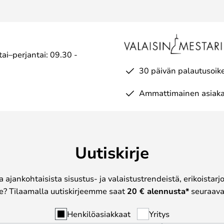
ai–perjantai: 09.30 -
30 päivän palautusoik
Ammattimainen asiaka
Uutiskirje
a ajankohtaisista sisustus- ja valaistustrendeistä, erikoistar
? Tilaamalla uutiskirjeemme saat
20 € alennusta*
seuraavas
Henkilöasiakkaat
Yritys