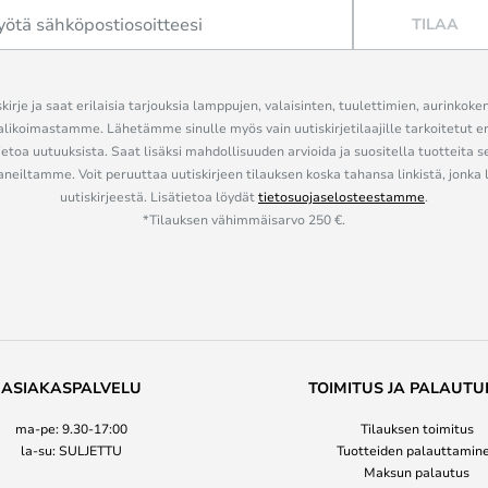
TILAA
kirje ja saat erilaisia tarjouksia lamppujen, valaisinten, tuulettimien, aurinkoke
alikoimastamme. Lähetämme sinulle myös vain uutiskirjetilaajille tarkoitetut 
ietoa uutuuksista. Saat lisäksi mahdollisuuden arvioida ja suositella tuotteita s
eiltamme. Voit peruuttaa uutiskirjeen tilauksen koska tahansa linkistä, jonka 
uutiskirjeestä. Lisätietoa löydät
tietosuojaselosteestamme
.
*Tilauksen vähimmäisarvo 250 €.
ASIAKASPALVELU
TOIMITUS JA PALAUTU
ma-pe: 9.30-17:00
Tilauksen toimitus
la-su: SULJETTU
Tuotteiden palauttamin
Maksun palautus