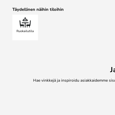
Täydellinen näihin tiloihin
Ruokailutila
J
Hae vinkkejä ja inspiroidu asiakkaidemme sis