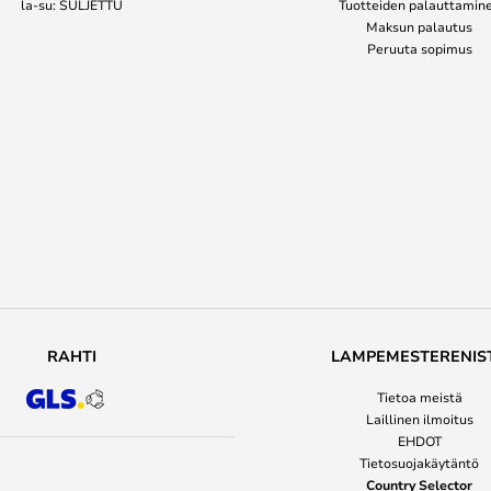
la-su: SULJETTU
Tuotteiden palauttamin
Maksun palautus
Peruuta sopimus
RAHTI
LAMPEMESTERENIS
Tietoa meistä
Laillinen ilmoitus
EHDOT
Tietosuojakäytäntö
Country Selector