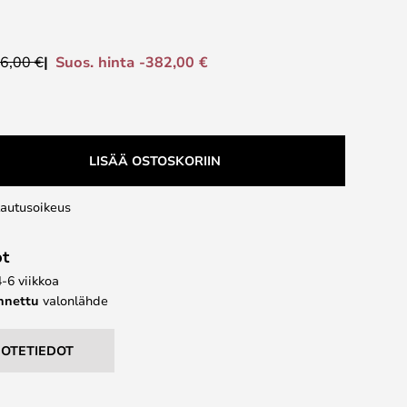
Suos. hinta -382,00 €
6,00 €
LISÄÄ OSTOSKORIIN
lautusoikeus
ot
4-6 viikkoa
ennettu
valonlähde
UOTETIEDOT