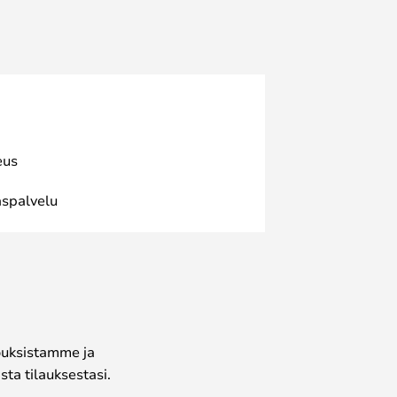
eus
spalvelu
jouksistamme ja
ta tilauksestasi.