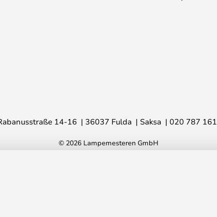
Rabanusstraße 14-16
36037 Fulda
Saksa
020 787 16
© 2026 Lampemesteren GmbH
 - Luceplan
1 
Suos. hin