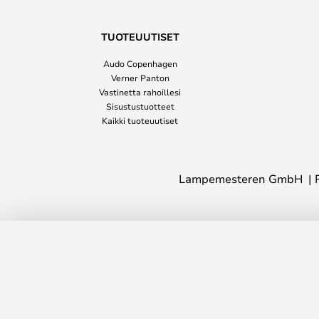
TUOTEUUTISET
Audo Copenhagen
Verner Panton
Vastinetta rahoillesi
Sisustustuotteet
Kaikki tuoteuutiset
Lampemesteren GmbH
Koinè Riippuvalaisin 2700K Ø110 Blue
Toimitusaika: 4-6 viikkoa