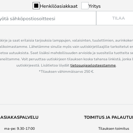
Henkilöasiakkaat
Yritys
TILAA
kirje ja saat erilaisia tarjouksia lamppujen, valaisinten, tuulettimien, aurinkoke
alikoimastamme. Lähetämme sinulle myös vain uutiskirjetilaajille tarkoitetut 
ietoa uutuuksista. Saat lisäksi mahdollisuuden arvioida ja suositella tuotteita s
eiltamme. Voit peruuttaa uutiskirjeen tilauksen koska tahansa linkistä, jonka 
uutiskirjeestä. Lisätietoa löydät
tietosuojaselosteestamme
.
*Tilauksen vähimmäisarvo 250 €.
ASIAKASPALVELU
TOIMITUS JA PALAUTU
ma-pe: 9.30-17:00
Tilauksen toimitus