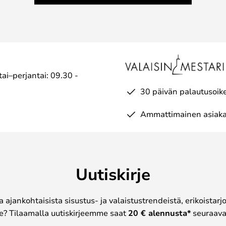
ai–perjantai: 09.30 -
30 päivän palautusoik
Ammattimainen asiaka
Uutiskirje
a ajankohtaisista sisustus- ja valaistustrendeistä, erikoistar
? Tilaamalla uutiskirjeemme saat
20 € alennusta*
seuraavas