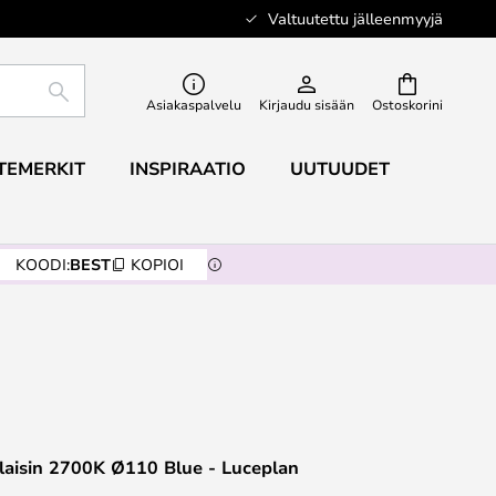
Valtuutettu jälleenmyyjä
ETSI
Asiakaspalvelu
Kirjaudu sisään
Ostoskorini
TEMERKIT
INSPIRAATIO
UUTUUDET
KOODI:
BEST
KOPIOI
laisin 2700K Ø110 Blue - Luceplan