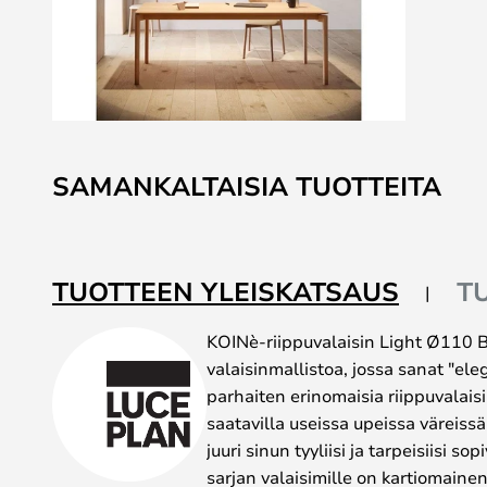
Skip
to
SAMANKALTAISIA TUOTTEITA
the
beginning
of
the
TUOTTEEN YLEISKATSAUS
T
images
gallery
KOINè-riippuvalaisin Light Ø110 
valaisinmallistoa, jossa sanat "ele
parhaiten erinomaisia riippuvalais
saatavilla useissa upeissa väreissä
juuri sinun tyyliisi ja tarpeisiisi so
sarjan valaisimille on kartiomaine