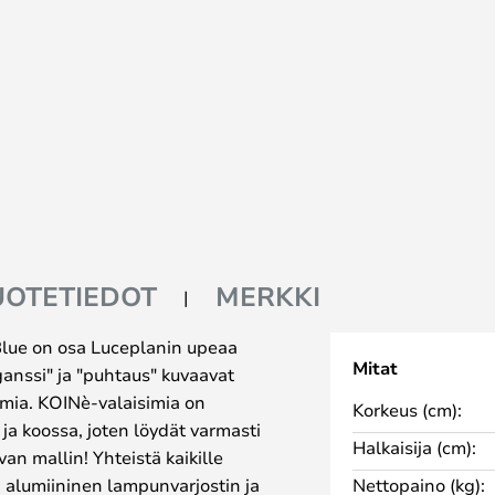
UOTETIEDOT
MERKKI
Blue on osa Luceplanin upeaa
Mitat
ganssi" ja "puhtaus" kuvaavat
imia. KOINè-valaisimia on
Korkeus (cm):
 ja koossa, joten löydät varmasti
Halkaisija (cm):
pivan mallin! Yhteistä kaikille
n alumiininen lampunvarjostin ja
Nettopaino (kg):