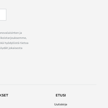
nnovalaisinten ja
erikoistarjouksemme,
ekä hyödyllistä tietoa
löydät jokaisesta
KSET
ETUSI
Uutiskirje