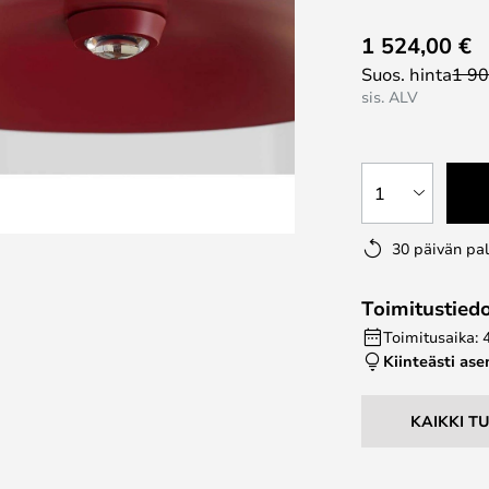
1 524,00 €
Suos. hinta
1 90
sis. ALV
1
30 päivän pa
Toimitustied
Toimitusaika: 
Kiinteästi as
KAIKKI T