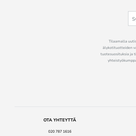
Tilaamalla uutis
älykotituotteiden v
tuotesuosituksia ja t
yhteistyökumppan
OTA YHTEYTTÄ
020 787 1616