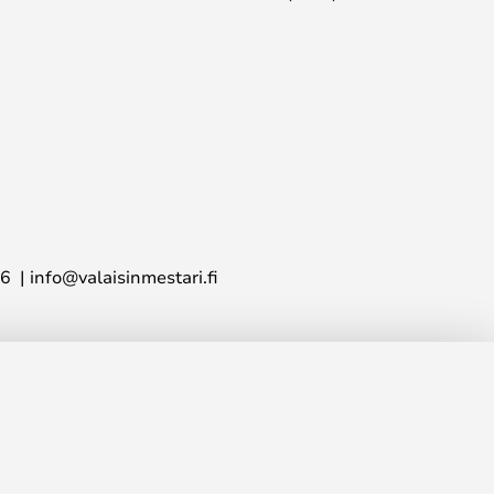
16
info@valaisinmestari.fi
524,00 €
LISÄÄ OSTOSKORIIN
ta
1 906,00 €