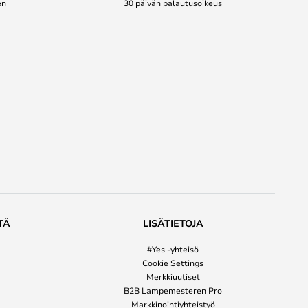
en
30 päivän palautusoikeus
TÄ
LISÄTIETOJA
#Yes -yhteisö
Cookie Settings
Merkkiuutiset
B2B Lampemesteren Pro
Markkinointiyhteistyö