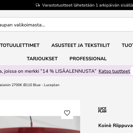
Varastotuotteet lähetetään 1 arkipäivän sisällä
TOTUULETTIMET
ASUSTEET JA TEKSTIILIT
TUO
TARJOUKSET
PROFESSIONAL
ta, joissa on merkki ”14 % LISÄALENNUSTA”
Katso tuotteet
alaisin 2700K Ø110 Blue - Luceplan
Koinè Riippuva