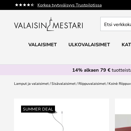
Skip
Korkea tyytyväisyys Trustpilotissa
to
Content
Etsi
verkkokaupan
valikoimasta...
VALAISIMET
ULKOVALAISIMET
KAT
14% alkaen 79 €
tuotteis
Lamput ja valaisimet
Sisävalaisimet
Riippuvalaisimet
Koinè Riippuv
Skip
to
SUMMER DEAL
the
end