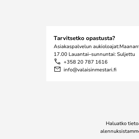
Tarvitsetko opastusta?
Asiakaspalvelun aukioloajat:Maanant
17.00 Lauantai–sunnuntai: Suljettu
+358 20 787 1616
info@valaisinmestari.fi
Haluatko tieto
alennuksistamme