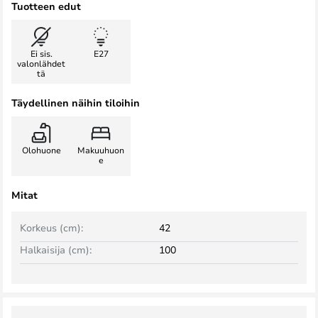
Tuotteen edut
Ei sis.
E27
valonlähdet
tä
Täydellinen näihin tiloihin
Olohuone
Makuuhuon
e
Mitat
Korkeus (cm):
42
Halkaisija (cm):
100