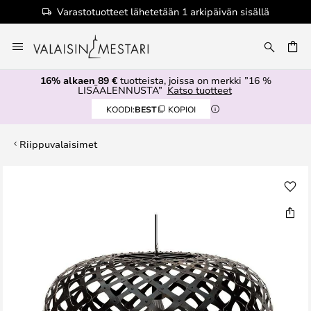
Varastotuotteet lähetetään 1 arkipäivän sisällä
Skip
to
Content
16% alkaen 89 €
tuotteista, joissa on merkki ”16 %
LISÄALENNUSTA”
Katso tuotteet
KOODI:
BEST
KOPIOI
Riippuvalaisimet
Skip
to
the
end
of
the
images
gallery