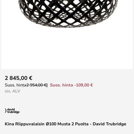
Skip
2 845,00 €
to
Suos. hinta -109,00 €
Suos. hinta
2 954,00 €
the
sis. ALV
beginning
of
the
images
Kina Riippuvalaisin Ø100 Musta 2 Puolta - David Trubridge
gallery