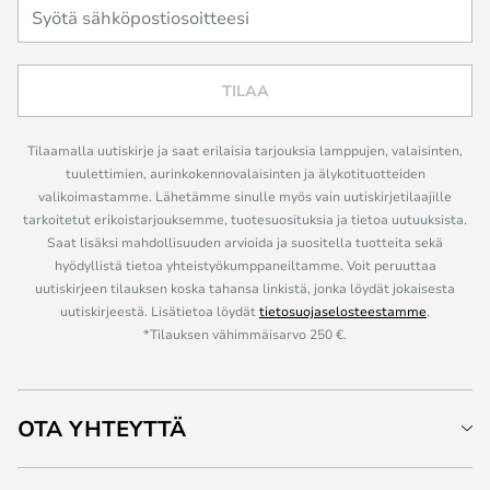
TILAA
Tilaamalla uutiskirje ja saat erilaisia tarjouksia lamppujen, valaisinten,
tuulettimien, aurinkokennovalaisinten ja älykotituotteiden
valikoimastamme. Lähetämme sinulle myös vain uutiskirjetilaajille
tarkoitetut erikoistarjouksemme, tuotesuosituksia ja tietoa uutuuksista.
Saat lisäksi mahdollisuuden arvioida ja suositella tuotteita sekä
hyödyllistä tietoa yhteistyökumppaneiltamme. Voit peruuttaa
uutiskirjeen tilauksen koska tahansa linkistä, jonka löydät jokaisesta
uutiskirjeestä. Lisätietoa löydät
tietosuojaselosteestamme
.
*Tilauksen vähimmäisarvo 250 €.
OTA YHTEYTTÄ