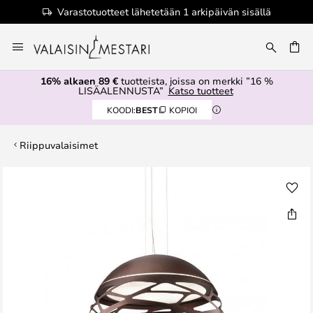
Varastotuotteet lähetetään 1 arkipäivän sisällä
Skip
to
Content
16% alkaen 89 €
tuotteista, joissa on merkki ”16 %
LISÄALENNUSTA”
Katso tuotteet
KOODI:
BEST
KOPIOI
Riippuvalaisimet
Skip
to
the
end
of
the
images
gallery