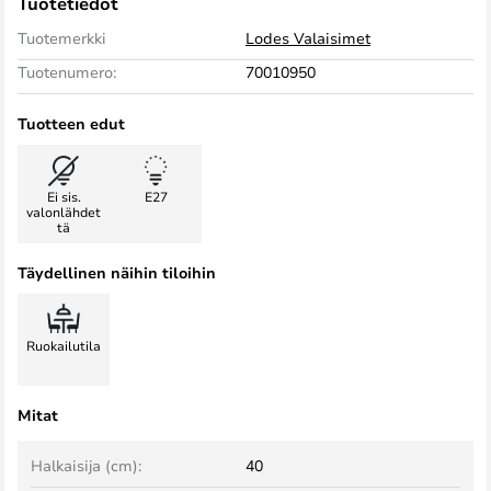
Tuotetiedot
Tuotemerkki
Lodes Valaisimet
Tuotenumero:
70010950
Tuotteen edut
Ei sis.
E27
valonlähdet
tä
Täydellinen näihin tiloihin
Ruokailutila
Mitat
Halkaisija (cm):
40