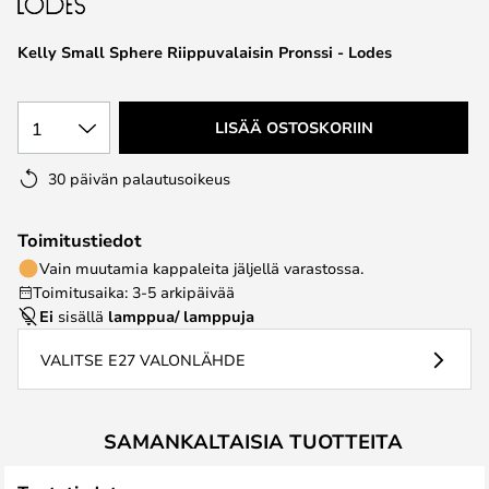
the
images
Kelly Small Sphere Riippuvalaisin Pronssi - Lodes
gallery
1
LISÄÄ OSTOSKORIIN
30 päivän palautusoikeus
Toimitustiedot
Vain muutamia kappaleita jäljellä varastossa.
Toimitusaika: 3-5 arkipäivää
Ei
sisällä
lamppua/ lamppuja
VALITSE E27 VALONLÄHDE
SAMANKALTAISIA TUOTTEITA