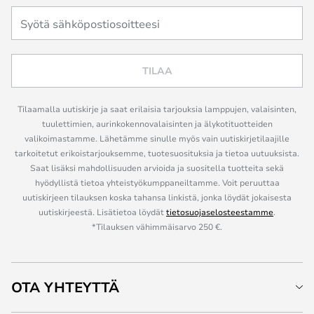
TILAA
Tilaamalla uutiskirje ja saat erilaisia tarjouksia lamppujen, valaisinten,
tuulettimien, aurinkokennovalaisinten ja älykotituotteiden
valikoimastamme. Lähetämme sinulle myös vain uutiskirjetilaajille
tarkoitetut erikoistarjouksemme, tuotesuosituksia ja tietoa uutuuksista.
Saat lisäksi mahdollisuuden arvioida ja suositella tuotteita sekä
hyödyllistä tietoa yhteistyökumppaneiltamme. Voit peruuttaa
uutiskirjeen tilauksen koska tahansa linkistä, jonka löydät jokaisesta
uutiskirjeestä. Lisätietoa löydät
tietosuojaselosteestamme
.
*Tilauksen vähimmäisarvo 250 €.
OTA YHTEYTTÄ