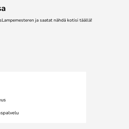
sa
sLampemesteren ja saatat nähdä kotisi täällä!
eus
spalvelu