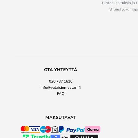
tuotesuosituksia ja t
yhteistyökumppan
OTA YHTEYTTÄ
020 787 1616
info@valaisinmestari.fi
FAQ
MAKSUTAVAT