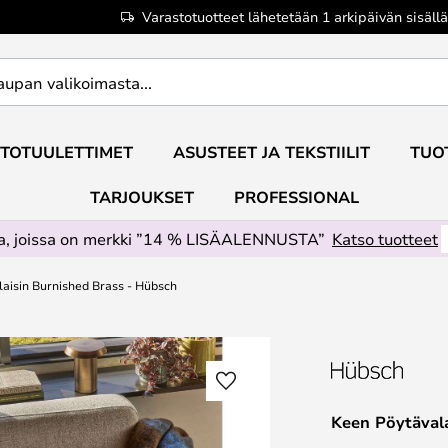
Varastotuotteet lähetetään 1 arkipäivän sisällä
TOTUULETTIMET
ASUSTEET JA TEKSTIILIT
TUO
TARJOUKSET
PROFESSIONAL
ta, joissa on merkki ”14 % LISÄALENNUSTA”
Katso tuotteet
aisin Burnished Brass - Hübsch
Keen Pöytävala