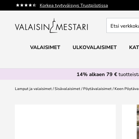
Skip
Korkea tyytyväisyys Trustpilotissa
to
Content
Etsi
verkkokaupan
valikoimasta...
VALAISIMET
ULKOVALAISIMET
KAT
14% alkaen 79 €
tuotteis
Lamput ja valaisimet
Sisävalaisimet
Pöytävalaisimet
Keen Pöytäval
Skip
to
the
end