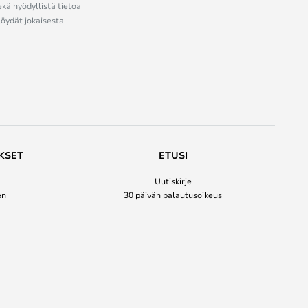
ekä hyödyllistä tietoa
löydät jokaisesta
KSET
ETUSI
Uutiskirje
en
30 päivän palautusoikeus