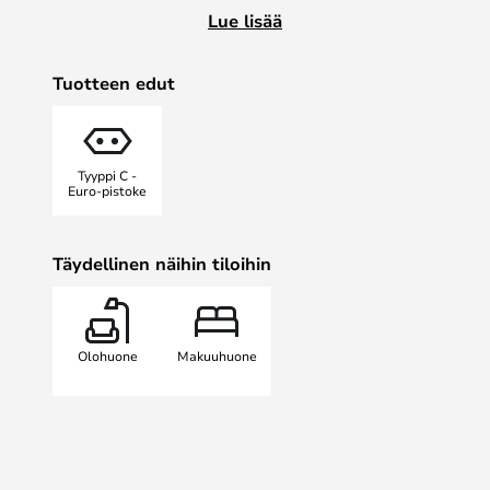
aivan kuten Hübschin valaisimelta 
Lue lisää
on lamppu, joka voi olla käytössäsi
pettymystä!
Tuotteen edut
Valaisimen litteä varjostin antaa 
ei häikäise eikä ärsytä.
Tyyppi C -
Euro-pistoke
Täydellinen näihin tiloihin
Olohuone
Makuuhuone