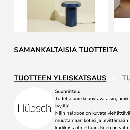
Skip
to
SAMANKALTAISIA TUOTTEITA
the
beginning
of
the
TUOTTEEN YLEISKATSAUS
T
images
gallery
Suunnittelu
Todella uniikki pöytävalaisin, unii
tyylillä.
Näin helppoa on kuvata viehättävä
muuttamaan kotiisi ja levittämään
kodikasta ilmettään. Keen on valmis