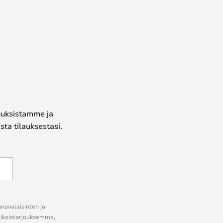
jouksistamme ja
ta tilauksestasi.
nnovalaisinten ja
erikoistarjouksemme,