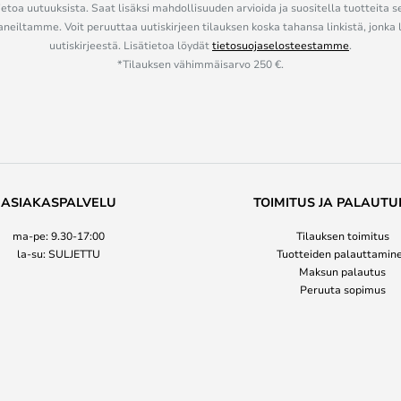
ietoa uutuuksista. Saat lisäksi mahdollisuuden arvioida ja suositella tuotteita s
eiltamme. Voit peruuttaa uutiskirjeen tilauksen koska tahansa linkistä, jonka 
uutiskirjeestä. Lisätietoa löydät
tietosuojaselosteestamme
.
*Tilauksen vähimmäisarvo 250 €.
ASIAKASPALVELU
TOIMITUS JA PALAUTU
ma-pe: 9.30-17:00
Tilauksen toimitus
la-su: SULJETTU
Tuotteiden palauttamin
Maksun palautus
Peruuta sopimus