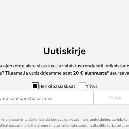
Uutiskirje
a ajankohtaisista sisustus- ja valaistustrendeistä, erikoistar
? Tilaamalla uutiskirjeemme saat
20 € alennusta*
seuraavas
Henkilöasiakkaat
Yritys
TILAA
kirje ja saat erilaisia tarjouksia lamppujen, valaisinten, tuulettimien, aurinkoke
alikoimastamme. Lähetämme sinulle myös vain uutiskirjetilaajille tarkoitetut 