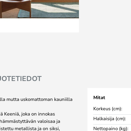
UOTETIEDOT
Mitat
killa mutta uskomattoman kauniilla
Korkeus (cm):
ä Keeniä, joka on innokas
Halkaisija (cm):
 hämmästyttävän valoisaa ja
tettu metallista ja on siksi,
Nettopaino (kg):