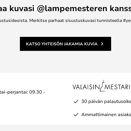
aa kuvasi @lampemesteren kans
ustusideoista. Merkitse parhaat sisustuskuvasi tunnisteella #ye
KATSO YHTEISÖN JAKAMIA KUVIA
ai–perjantai: 09.30 -
30 päivän palautusoik
Ammattimainen asiaka