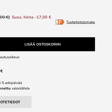
Suos. hinta -17,00 €
,00 €
Tuotetietolomake
LISÄÄ OSTOSKORIIN
lautusoikeus
ot
3-5 arkipäivää
ennettu
valonlähde
UOTETIEDOT