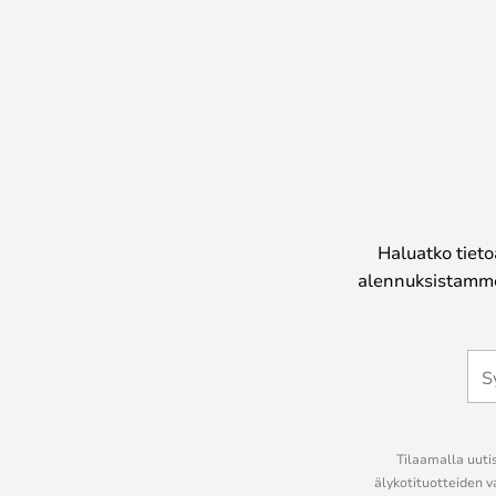
Haluatko tieto
alennuksistamme
Tilaamalla uutis
älykotituotteiden v