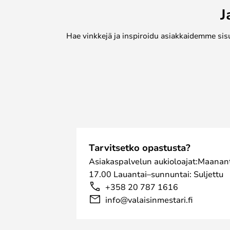
J
Hae vinkkejä ja inspiroidu asiakkaidemme sis
Tarvitsetko opastusta?
Asiakaspalvelun aukioloajat:Maanant
17.00 Lauantai–sunnuntai: Suljettu
+358 20 787 1616
info@valaisinmestari.fi