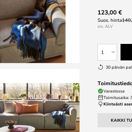
123,00 €
Suos. hinta
140
sis. ALV
1
30 päivän pa
Toimitustied
Varastossa
Toimitusaika: 
Kiinteästi as
KAIKKI T