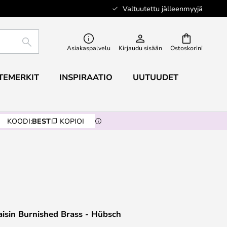
Valtuutettu jälleenmyyjä
ETSI
Asiakaspalvelu
Kirjaudu sisään
Ostoskorini
TEMERKIT
INSPIRAATIO
UUTUUDET
KOODI:
BEST
KOPIOI
isin Burnished Brass - Hübsch