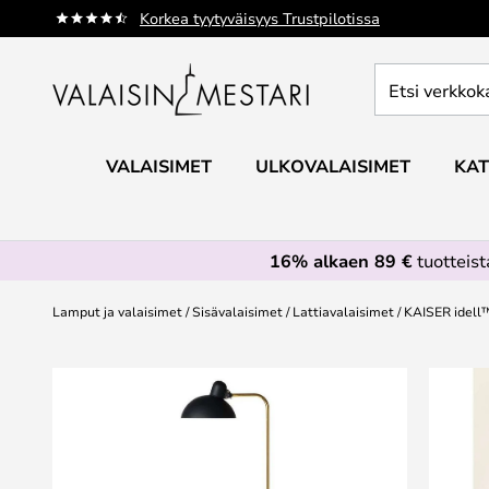
Skip
Korkea tyytyväisyys Trustpilotissa
to
Content
Etsi
verkkokaupan
valikoimasta...
VALAISIMET
ULKOVALAISIMET
KAT
16% alkaen 89 €
tuotteis
Lamput ja valaisimet
Sisävalaisimet
Lattiavalaisimet
KAISER idell™
Skip
to
the
end