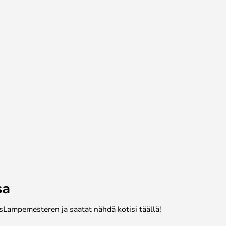
sa
sLampemesteren ja saatat nähdä kotisi täällä!