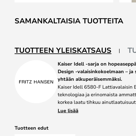
Skip
to
SAMANKALTAISIA TUOTTEITA
the
beginning
of
the
TUOTTEEN YLEISKATSAUS
T
images
gallery
Kaiser Idell -sarja on hopeaseppä
Design -valaisinkokoelmaan – ja 
yhtään alkuperäisemmäksi.
Kaiser Idell 6580-F Lattiavalaisin 
teknologiaa ja erinomaista ammatti
korkea laatu tihkuu ainutlaatuisuu
veistoksellista laatua ja tiukan pu
Lue lisää
Kokoelma kulminoituu patentoituu
uskomattomaan tunnusomaiseen var
Tuotteen edut
tunnistettavissa kiitos varjostimen