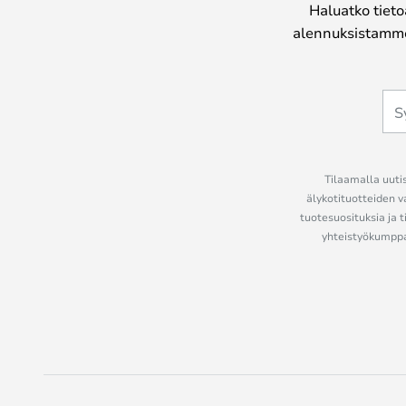
Haluatko tieto
alennuksistamme
Tilaamalla uutis
älykotituotteiden v
tuotesuosituksia ja t
yhteistyökumppan