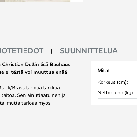
UOTETIEDOT
SUUNNITTELIJA
 Christian Dellin lisä Bauhaus
Mitat
se ei tästä voi muuttua enää
Korkeus (cm):
Black/Brass tarjoaa tarkkaa
Nettopaino (kg):
taitoa. Sen ainutlaatuinen ja
tta, mutta tarjoaa myös
hdasta muotoilua.
n kääntyvään osaan sekä
jostimeen, joka on helposti
 yläosassa olevan leiman, joka