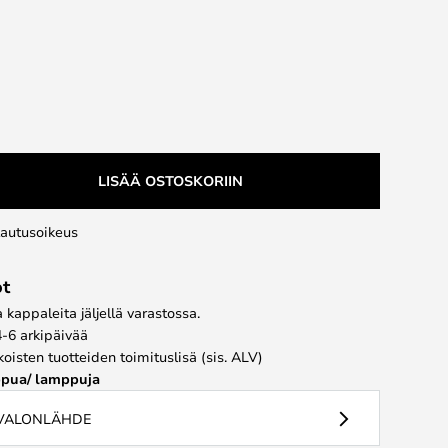
LISÄÄ OSTOSKORIIN
lautusoikeus
ot
kappaleita jäljellä varastossa.
4-6 arkipäivää
koisten tuotteiden toimituslisä (sis. ALV)
pua/ lamppuja
 VALONLÄHDE