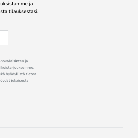
jouksistamme ja
ta tilauksestasi.
nnovalaisinten ja
erikoistarjouksemme,
ekä hyödyllistä tietoa
löydät jokaisesta