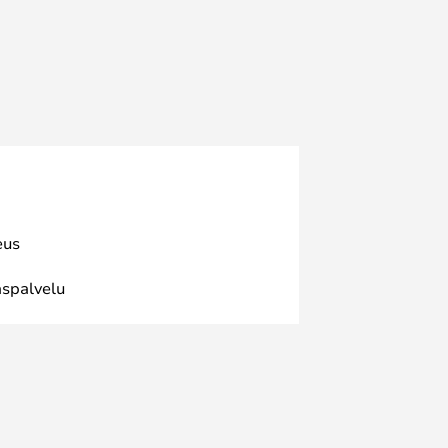
eus
spalvelu