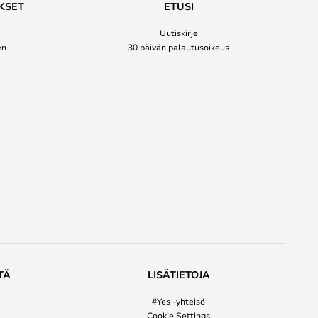
KSET
ETUSI
Uutiskirje
en
30 päivän palautusoikeus
TÄ
LISÄTIETOJA
#Yes -yhteisö
Cookie Settings