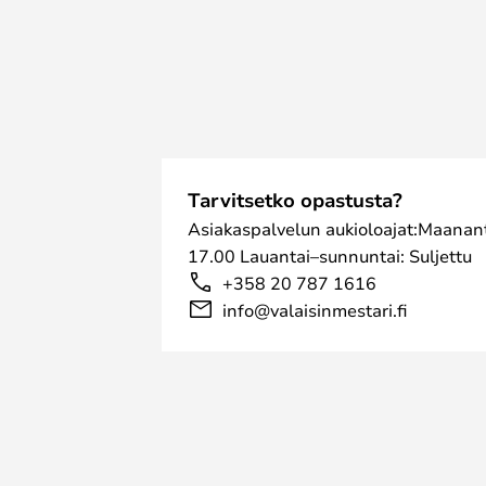
Tarvitsetko opastusta?
Asiakaspalvelun aukioloajat:Maanant
17.00 Lauantai–sunnuntai: Suljettu
+358 20 787 1616
info@valaisinmestari.fi