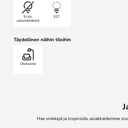
vahvistaa tuotteen olevan “ORIGI
Kokoelman alkuperäisiä valaisimia
Ei sis.
E27
Tähän päivään saakka niitä leima
valonlähdettä
muotoilu, moitteettomat materiaalit
Täydellinen näihin tiloihin
Olohuone
J
Hae vinkkejä ja inspiroidu asiakkaidemme sis