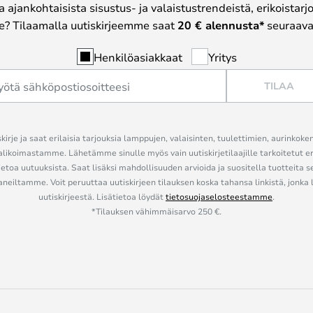
a ajankohtaisista sisustus- ja valaistustrendeistä, erikoistar
? Tilaamalla uutiskirjeemme saat
20 € alennusta*
seuraavas
Henkilöasiakkaat
Yritys
TILAA
kirje ja saat erilaisia tarjouksia lamppujen, valaisinten, tuulettimien, aurinkoke
alikoimastamme. Lähetämme sinulle myös vain uutiskirjetilaajille tarkoitetut 
ietoa uutuuksista. Saat lisäksi mahdollisuuden arvioida ja suositella tuotteita s
eiltamme. Voit peruuttaa uutiskirjeen tilauksen koska tahansa linkistä, jonka 
uutiskirjeestä. Lisätietoa löydät
tietosuojaselosteestamme
.
*Tilauksen vähimmäisarvo 250 €.