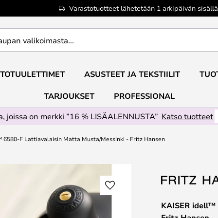
Varastotuotteet lähetetään 1 arkipäivän sisällä
TOTUULETTIMET
ASUSTEET JA TEKSTIILIT
TUO
TARJOUKSET
PROFESSIONAL
ta, joissa on merkki ”16 % LISÄALENNUSTA”
Katso tuotteet
 6580-F Lattiavalaisin Matta Musta/Messinki - Fritz Hansen
KAISER idell™ 
Fritz Hansen