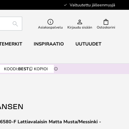
Valtuutettu jälleenmyyjä
ETSI
Asiakaspalvelu
Kirjaudu sisään
Ostoskorini
TEMERKIT
INSPIRAATIO
UUTUUDET
KOODI:
BEST
KOPIOI
6580-F Lattiavalaisin Matta Musta/Messinki -