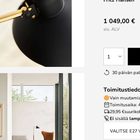
1 049,00 €
sis. ALV
1
30 päivän pa
Toimitustied
Vain muutamia 
Toimitusaika: 
29,95 €
suuriko
Ei
sisällä
lamp
VALITSE E27