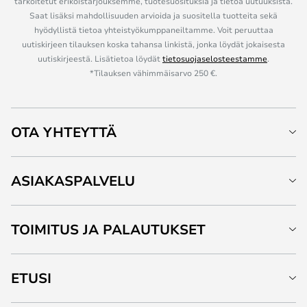
tarkoitetut erikoistarjouksemme, tuotesuosituksia ja tietoa uutuuksista.
Saat lisäksi mahdollisuuden arvioida ja suositella tuotteita sekä
hyödyllistä tietoa yhteistyökumppaneiltamme. Voit peruuttaa
uutiskirjeen tilauksen koska tahansa linkistä, jonka löydät jokaisesta
uutiskirjeestä. Lisätietoa löydät
tietosuojaselosteestamme
.
*Tilauksen vähimmäisarvo 250 €.
OTA YHTEYTTÄ
ASIAKASPALVELU
TOIMITUS JA PALAUTUKSET
ETUSI