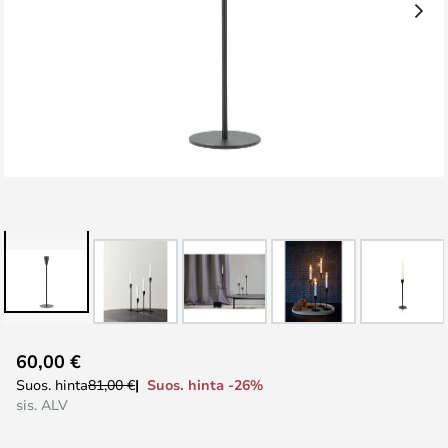
Skip
60,00 €
to
Suos. hinta -26%
Suos. hinta
81,00 €
the
sis. ALV
beginning
of