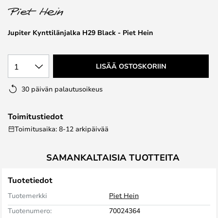
the
images
Jupiter Kynttilänjalka H29 Black - Piet Hein
gallery
1
LISÄÄ OSTOSKORIIN
30 päivän palautusoikeus
Toimitustiedot
Toimitusaika: 8-12 arkipäivää
SAMANKALTAISIA TUOTTEITA
Tuotetiedot
Tuotemerkki
Piet Hein
Tuotenumero:
70024364