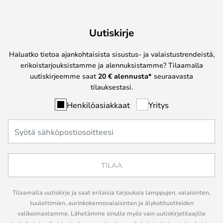
Uutiskirje
Haluatko tietoa ajankohtaisista sisustus- ja valaistustrendeistä,
erikoistarjouksistamme ja alennuksistamme? Tilaamalla
uutiskirjeemme saat
20 € alennusta*
seuraavasta
tilauksestasi.
Henkilöasiakkaat
Yritys
TILAA
Tilaamalla uutiskirje ja saat erilaisia tarjouksia lamppujen, valaisinten,
tuulettimien, aurinkokennovalaisinten ja älykotituotteiden
valikoimastamme. Lähetämme sinulle myös vain uutiskirjetilaajille