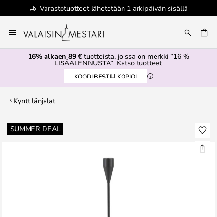
Varastotuotteet lähetetään 1 arkipäivän sisällä
Skip
to
Content
16% alkaen 89 €
tuotteista, joissa on merkki ”16 %
LISÄALENNUSTA”
Katso tuotteet
KOODI:
BEST
KOPIOI
Kynttilänjalat
Skip
SUMMER DEAL
to
the
end
of
the
images
gallery