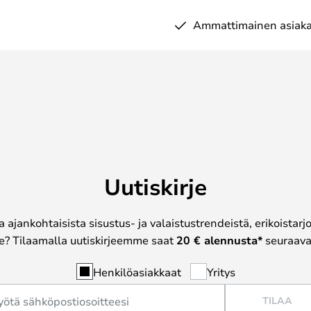
Ammattimainen asiaka
Uutiskirje
a ajankohtaisista sisustus- ja valaistustrendeistä, erikoistar
? Tilaamalla uutiskirjeemme saat
20 € alennusta*
seuraavas
Henkilöasiakkaat
Yritys
TILAA