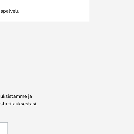
spalvelu
jouksistamme ja
ta tilauksestasi.