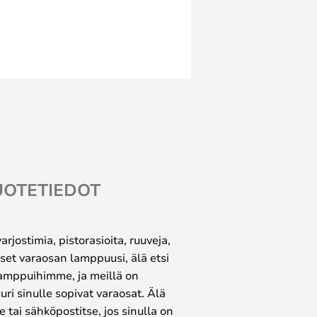
UOTETIEDOT
jostimia, pistorasioita, ruuveja,
itset varaosan lamppuusi, älä etsi
 lamppuihimme, ja meillä on
ri sinulle sopivat varaosat. Älä
tai sähköpostitse, jos sinulla on