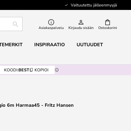
Valtuutettu jälleenmyyjä
ETSI
Asiakaspalvelu
Kirjaudu sisään
Ostoskorini
TEMERKIT
INSPIRAATIO
UUTUUDET
KOODI:
BEST
KOPIOI
gio 6m Harmaa45 - Fritz Hansen