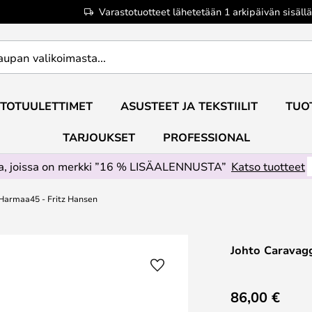
Varastotuotteet lähetetään 1 arkipäivän sisällä
TOTUULETTIMET
ASUSTEET JA TEKSTIILIT
TUO
TARJOUKSET
PROFESSIONAL
ta, joissa on merkki ”16 % LISÄALENNUSTA”
Katso tuotteet
Harmaa45 - Fritz Hansen
Johto Caravag
86,00 €