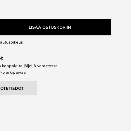
LISÄÄ OSTOSKORIIN
lautusoikeus
ot
kappaleita jäljellä varastossa.
3-5 arkipäivää
UOTETIEDOT