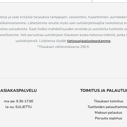
kirje ja saat erilaisia tarjouksia lamppujen, valaisinten, tuulettimien, aurinkoke
alikoimastamme. Lähetämme sinulle myös vain uutiskirjetilaajille tarkoitetut 
ietoa uutuuksista. Saat lisäksi mahdollisuuden arvioida ja suositella tuotteita s
eiltamme. Voit peruuttaa uutiskirjeen tilauksen koska tahansa linkistä, jonka 
uutiskirjeestä. Lisätietoa löydät
tietosuojaselosteestamme
.
*Tilauksen vähimmäisarvo 250 €.
ASIAKASPALVELU
TOIMITUS JA PALAUTU
ma-pe: 9.30-17:00
Tilauksen toimitus
la-su: SULJETTU
Tuotteiden palauttamin
Maksun palautus
Peruuta sopimus