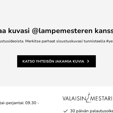
ytävän.
aa kuvasi @lampemesteren kans
ustusideoista. Merkitse parhaat sisustuskuvasi tunnisteella #ye
KATSO YHTEISÖN JAKAMIA KUVIA
ai–perjantai: 09.30 -
30 päivän palautusoik