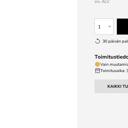
sis. ALV
1
30 päivän pa
Toimitustied
Vain muutamia 
Toimitusaika: 
KAIKKI T