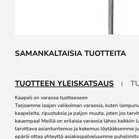
Skip
to
SAMANKALTAISIA TUOTTEITA
the
beginning
of
the
TUOTTEEN YLEISKATSAUS
T
images
gallery
Kaapeli on varaosa tuotteeseen
Tarjoamme laajan valikoiman varaosia, kuten lampunvar
kaapeleita, ripustuksia ja paljon muuta, joten jos tarv
kauempaa! Meillä on erilaisia varaosia lähes kaikkiin
tarvittava asiantuntemus ja kokemus löytääksemme juu
epäröi ottaa yhteyttä asiakaspalveluumme puhelimitse 