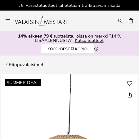
Varastotuotteet lähetetään 1 arkipäivän sisällä
Skip
to
Content
14% alkaen 79 €
tuotteista, joissa on merkki ”14 %
LISÄALENNUSTA”
Katso tuotteet
KOODI:
BEST
KOPIOI
Riippuvalaisimet
Skip
SUMMER DEAL
to
the
end
of
the
images
gallery