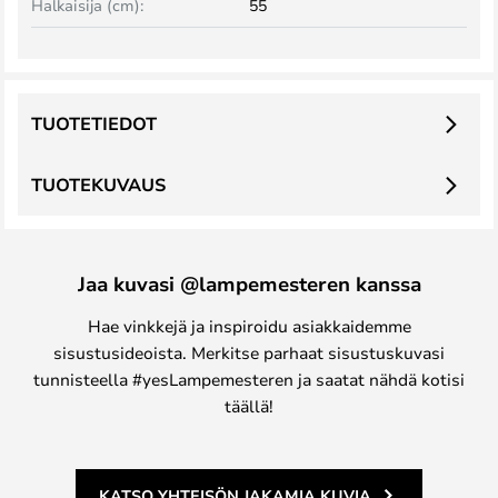
Halkaisija (cm):
55
TUOTETIEDOT
TUOTEKUVAUS
Jaa kuvasi @lampemesteren kanssa
Hae vinkkejä ja inspiroidu asiakkaidemme
sisustusideoista. Merkitse parhaat sisustuskuvasi
tunnisteella #yesLampemesteren ja saatat nähdä kotisi
täällä!
KATSO YHTEISÖN JAKAMIA KUVIA