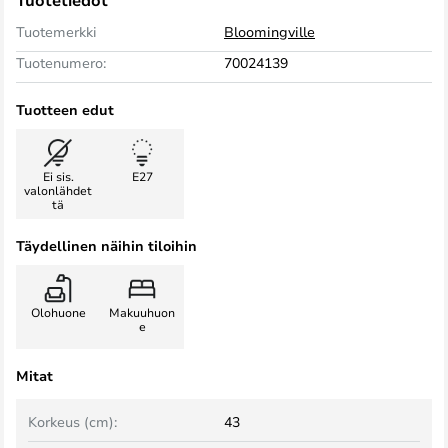
Tuotetiedot
Tuotemerkki
Bloomingville
Tuotenumero:
70024139
Tuotteen edut
Ei sis.
E27
valonlähdet
tä
Täydellinen näihin tiloihin
Olohuone
Makuuhuon
e
Mitat
Korkeus (cm):
43