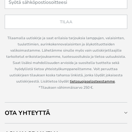
TILAA
Tilaamalla uutiskirje ja saat erilaisia tarjouksia lamppujen, valaisinten,
tuulettimien, aurinkokennovalaisinten ja älykotituotteiden
valikoimastamme. Lähetämme sinulle myös vain uutiskirjetilaajille
tarkoitetut erikoistarjouksemme, tuotesuosituksia ja tietoa uutuuksista.
Saat lisäksi mahdollisuuden arvioida ja suositella tuotteita sekä
hyödyllistä tietoa yhteistyökumppaneiltamme. Voit peruuttaa
uutiskirjeen tilauksen koska tahansa linkistä, jonka löydät jokaisesta
uutiskirjeestä. Lisätietoa löydät
tietosuojaselosteestamme
.
*Tilauksen vähimmäisarvo 250 €.
OTA YHTEYTTÄ