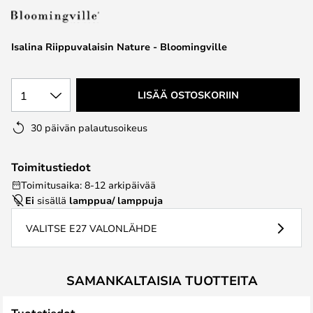
the
images
Isalina Riippuvalaisin Nature - Bloomingville
gallery
1
LISÄÄ OSTOSKORIIN
30 päivän palautusoikeus
Toimitustiedot
Toimitusaika: 8-12 arkipäivää
Ei
sisällä
lamppua/ lamppuja
VALITSE E27 VALONLÄHDE
SAMANKALTAISIA TUOTTEITA