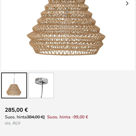
Skip
285,00 €
to
Suos. hinta -99,00 €
Suos. hinta
384,00 €
the
sis. ALV
beginning
of