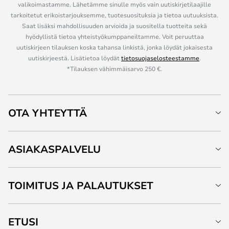
valikoimastamme. Lähetämme sinulle myös vain uutiskirjetilaajille
tarkoitetut erikoistarjouksemme, tuotesuosituksia ja tietoa uutuuksista.
Saat lisäksi mahdollisuuden arvioida ja suositella tuotteita sekä
hyödyllistä tietoa yhteistyökumppaneiltamme. Voit peruuttaa
uutiskirjeen tilauksen koska tahansa linkistä, jonka löydät jokaisesta
uutiskirjeestä. Lisätietoa löydät
tietosuojaselosteestamme
.
*Tilauksen vähimmäisarvo 250 €.
OTA YHTEYTTÄ
ASIAKASPALVELU
TOIMITUS JA PALAUTUKSET
ETUSI