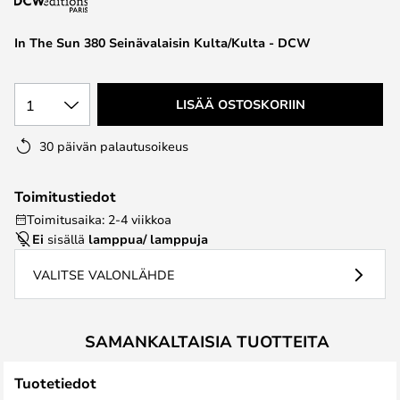
the
images
In The Sun 380 Seinävalaisin Kulta/Kulta - DCW
gallery
1
LISÄÄ OSTOSKORIIN
30 päivän palautusoikeus
Toimitustiedot
Toimitusaika: 2-4 viikkoa
Ei
sisällä
lamppua/ lamppuja
VALITSE VALONLÄHDE
SAMANKALTAISIA TUOTTEITA
Tuotetiedot