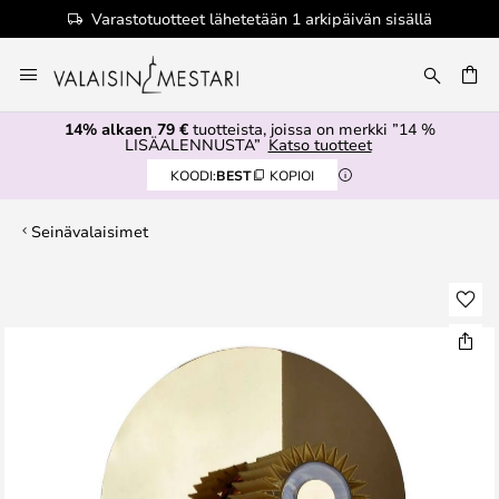
Varastotuotteet lähetetään 1 arkipäivän sisällä
Skip
to
Content
14% alkaen 79 €
tuotteista, joissa on merkki ”14 %
LISÄALENNUSTA”
Katso tuotteet
KOODI:
BEST
KOPIOI
Seinävalaisimet
Skip
to
the
end
of
the
images
gallery