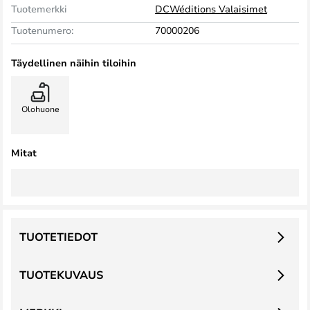
Tuotemerkki
DCWéditions Valaisimet
Tuotenumero:
70000206
Täydellinen näihin tiloihin
Olohuone
Mitat
TUOTETIEDOT
TUOTEKUVAUS