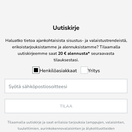
Uutiskirje
Haluatko tietoa ajankohtaisista sisustus- ja valaistustrendeistä,
erikoistarjouksistamme ja alennuksistamme? Tilaamalla
uutiskirjeemme saat
20 € alennusta*
seuraavasta
tilauksestasi.
Henkilöasiakkaat
Yritys
TILAA
Tilaamalla uutiskirje ja saat erilaisia tarjouksia lamppujen, valaisinten,
tuulettimien, aurinkokennovalaisinten ja älykotituotteiden