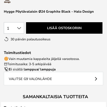
the
images
Hygge Pöytävalaisin Ø24 Graphite Black - Halo Design
gallery
1
LISÄÄ OSTOSKORIIN
30 päivän palautusoikeus
Toimitustiedot
Vain muutamia kappaleita jäljellä varastossa.
Toimitusaika: 3-5 arkipäivää
Ei
sisällä
lamppua/ lamppuja
VALITSE G9 VALONLÄHDE
SAMANKALTAISIA TUOTTEITA