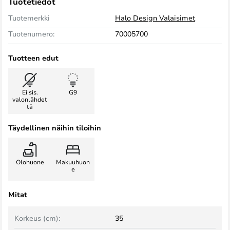
Tuotetiedot
Tuotemerkki
Halo Design Valaisimet
Tuotenumero:
70005700
Tuotteen edut
Ei sis.
G9
valonlähdet
tä
Täydellinen näihin tiloihin
Olohuone
Makuuhuon
e
Mitat
Korkeus (cm):
35