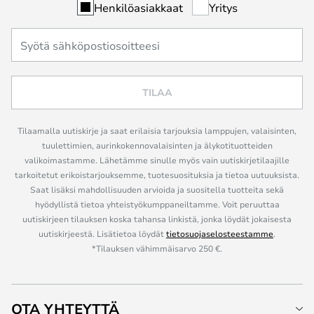
Henkilöasiakkaat
Yritys
TILAA
Tilaamalla uutiskirje ja saat erilaisia tarjouksia lamppujen, valaisinten,
tuulettimien, aurinkokennovalaisinten ja älykotituotteiden
valikoimastamme. Lähetämme sinulle myös vain uutiskirjetilaajille
tarkoitetut erikoistarjouksemme, tuotesuosituksia ja tietoa uutuuksista.
Saat lisäksi mahdollisuuden arvioida ja suositella tuotteita sekä
hyödyllistä tietoa yhteistyökumppaneiltamme. Voit peruuttaa
uutiskirjeen tilauksen koska tahansa linkistä, jonka löydät jokaisesta
uutiskirjeestä. Lisätietoa löydät
tietosuojaselosteestamme
.
*Tilauksen vähimmäisarvo 250 €.
OTA YHTEYTTÄ