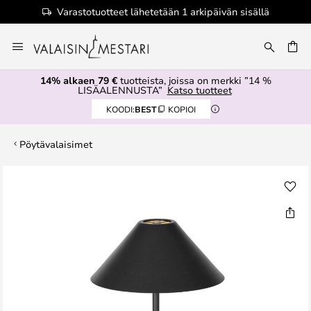
Varastotuotteet lähetetään 1 arkipäivän sisällä
Skip
to
Content
14% alkaen 79 €
tuotteista, joissa on merkki ”14 %
LISÄALENNUSTA”
Katso tuotteet
KOODI:
BEST
KOPIOI
Pöytävalaisimet
Skip
to
the
end
of
the
images
gallery