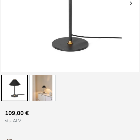
Skip
109,00 €
to
sis. ALV
the
beginning
of