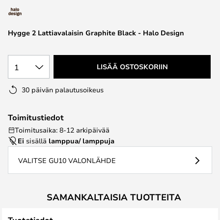
the
images
Hygge 2 Lattiavalaisin Graphite Black - Halo Design
gallery
1
LISÄÄ OSTOSKORIIN
30 päivän palautusoikeus
Toimitustiedot
Toimitusaika: 8-12 arkipäivää
Ei
sisällä
lamppua/ lamppuja
VALITSE GU10 VALONLÄHDE
SAMANKALTAISIA TUOTTEITA