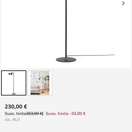
Skip
230,00 €
to
Suos. hinta -33,00 €
Suos. hinta
263,00 €
the
sis. ALV
beginning
of