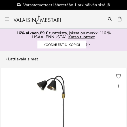
Varastotuotteet lähetetään 1 arkipäivän sisällä
Skip
to
Content
16% alkaen 89 €
tuotteista, joissa on merkki ”16 %
LISÄALENNUSTA”
Katso tuotteet
KOODI:
BEST
KOPIOI
Lattiavalaisimet
Skip
to
the
end
of
the
images
gallery