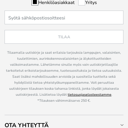
Henkilöasiakkaat
Yritys
TILAA
Tilaamalla uutiskirje ja saat erilaisia tarjouksia lamppujen, valaisinten,
tuulettimien, aurinkokennovalaisinten ja älykotituotteiden
valikoimastamme. Lähetämme sinulle myös vain uutiskirjetilaajille
tarkoitetut erikoistarjouksemme, tuotesuosituksia ja tietoa uutuuksista.
Saat lisäksi mahdollisuuden arvioida ja suositella tuotteita sekä
hyödyllistä tietoa yhteistyökumppaneiltamme. Voit peruuttaa
uutiskirjeen tilauksen koska tahansa linkistä, jonka löydät jokaisesta
uutiskirjeestä. Lisätietoa löydät
tietosuojaselosteestamme
.
*Tilauksen vähimmäisarvo 250 €.
OTA YHTEYTTÄ