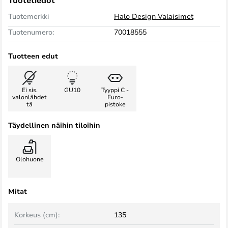
Tuotetiedot
Tuotemerkki
Halo Design Valaisimet
Tuotenumero:
70018555
Tuotteen edut
Ei sis.
GU10
Tyyppi C -
valonlähdet
Euro-
tä
pistoke
Täydellinen näihin tiloihin
Olohuone
Mitat
Korkeus (cm):
135