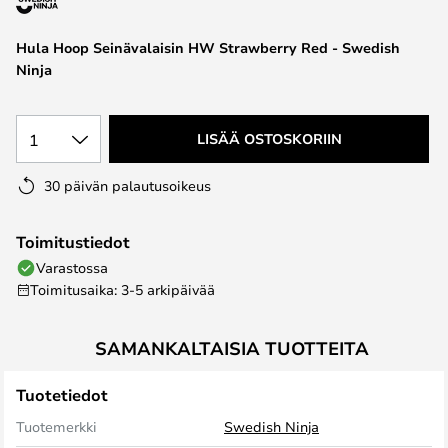
the
images
Hula Hoop Seinävalaisin HW Strawberry Red - Swedish
gallery
Ninja
1
LISÄÄ OSTOSKORIIN
30 päivän palautusoikeus
Toimitustiedot
Varastossa
Toimitusaika: 3-5 arkipäivää
SAMANKALTAISIA TUOTTEITA
Tuotetiedot
Tuotemerkki
Swedish Ninja