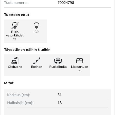
Tuotenumero:
70024796
Tuotteen edut
Ei sis.
G9
valonlähdet
tä
Täydellinen näihin tiloihin
Olohuone
Eteinen
Ruokailutila
Makuuhuon
e
Mitat
Korkeus (cm):
31
Halkaisija (cm):
18