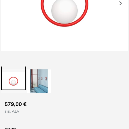
Skip
579,00 €
to
sis. ALV
the
beginning
of