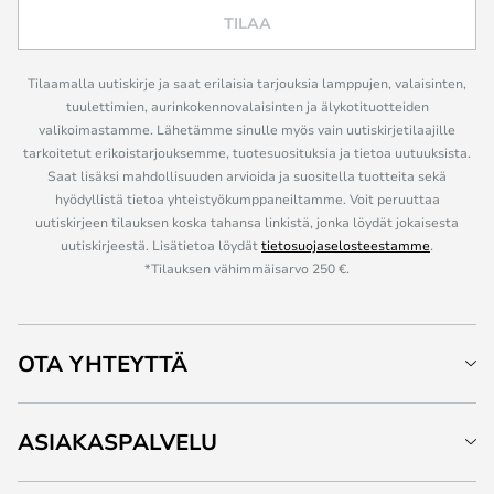
TILAA
Tilaamalla uutiskirje ja saat erilaisia tarjouksia lamppujen, valaisinten,
tuulettimien, aurinkokennovalaisinten ja älykotituotteiden
valikoimastamme. Lähetämme sinulle myös vain uutiskirjetilaajille
tarkoitetut erikoistarjouksemme, tuotesuosituksia ja tietoa uutuuksista.
Saat lisäksi mahdollisuuden arvioida ja suositella tuotteita sekä
hyödyllistä tietoa yhteistyökumppaneiltamme. Voit peruuttaa
uutiskirjeen tilauksen koska tahansa linkistä, jonka löydät jokaisesta
uutiskirjeestä. Lisätietoa löydät
tietosuojaselosteestamme
.
*Tilauksen vähimmäisarvo 250 €.
OTA YHTEYTTÄ
ASIAKASPALVELU