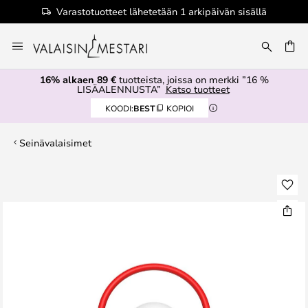
Varastotuotteet lähetetään 1 arkipäivän sisällä
Skip
to
Content
16% alkaen 89 €
tuotteista, joissa on merkki ”16 %
LISÄALENNUSTA”
Katso tuotteet
KOODI:
BEST
KOPIOI
Seinävalaisimet
Skip
to
the
end
of
the
images
gallery