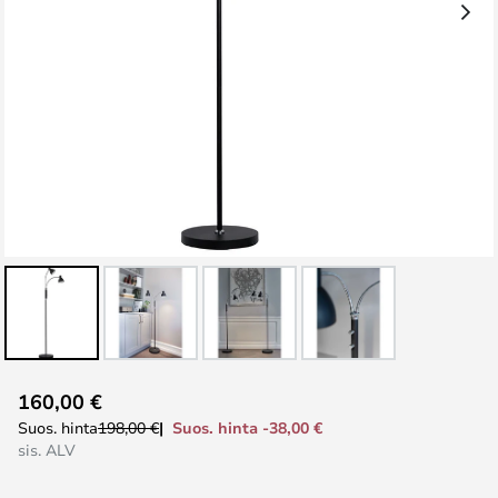
Skip
160,00 €
to
Suos. hinta -38,00 €
Suos. hinta
198,00 €
the
sis. ALV
beginning
of