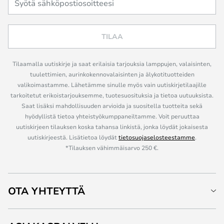
TILAA
Tilaamalla uutiskirje ja saat erilaisia tarjouksia lamppujen, valaisinten,
tuulettimien, aurinkokennovalaisinten ja älykotituotteiden
valikoimastamme. Lähetämme sinulle myös vain uutiskirjetilaajille
tarkoitetut erikoistarjouksemme, tuotesuosituksia ja tietoa uutuuksista.
Saat lisäksi mahdollisuuden arvioida ja suositella tuotteita sekä
hyödyllistä tietoa yhteistyökumppaneiltamme. Voit peruuttaa
uutiskirjeen tilauksen koska tahansa linkistä, jonka löydät jokaisesta
uutiskirjeestä. Lisätietoa löydät
tietosuojaselosteestamme
.
*Tilauksen vähimmäisarvo 250 €.
OTA YHTEYTTÄ