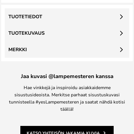
TUOTETIEDOT
TUOTEKUVAUS
MERKKI
Jaa kuvasi @lampemesteren kanssa
Hae vinkkejä ja inspiroidu asiakkaidemme
sisustusideoista. Merkitse parhaat sisustuskuvasi
tunnisteella #yesLampemesteren ja saatat nähdä kotisi
täällä!
KATSO YHTEISÖN JAKAMIA KUVIA