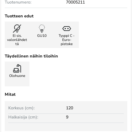
Tuotenumero:
70005211
Tuotteen edut
Ei sis.
GU10
Tyyppi C -
valonlähdet
Euro-
tä
pistoke
Täydellinen näihin tiloihin
Olohuone
Mitat
Korkeus (cm):
120
Halkaisija (cm):
9