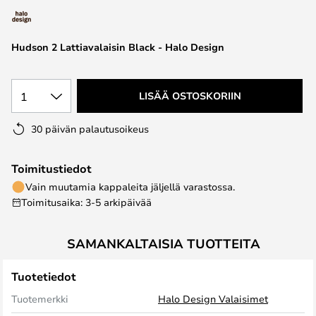
the
images
Hudson 2 Lattiavalaisin Black - Halo Design
gallery
1
LISÄÄ OSTOSKORIIN
30 päivän palautusoikeus
Toimitustiedot
Vain muutamia kappaleita jäljellä varastossa.
Toimitusaika: 3-5 arkipäivää
SAMANKALTAISIA TUOTTEITA
Tuotetiedot
Tuotemerkki
Halo Design Valaisimet