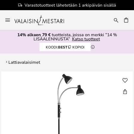
Varastotuotteet lähetetään 1 arkipäivän sisällä
Skip
to
Content
14% alkaen 79 €
tuotteista, joissa on merkki ”14 %
LISÄALENNUSTA”
Katso tuotteet
KOODI:
BEST
KOPIOI
Lattiavalaisimet
Skip
to
the
end
of
the
images
gallery