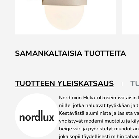
Skip
to
SAMANKALTAISIA TUOTTEITA
the
beginning
of
the
TUOTTEEN YLEISKATSAUS
T
images
gallery
Nordluxin Heka-ulkoseinävalaisin h
niille, jotka haluavat tyylikkään ja
Kestävästä alumiinista ja lasista 
yhdistyvät moderni muotoilu ja kä
beige väri ja pyöristetyt muodot an
joka sopii täydellisesti mihin taha