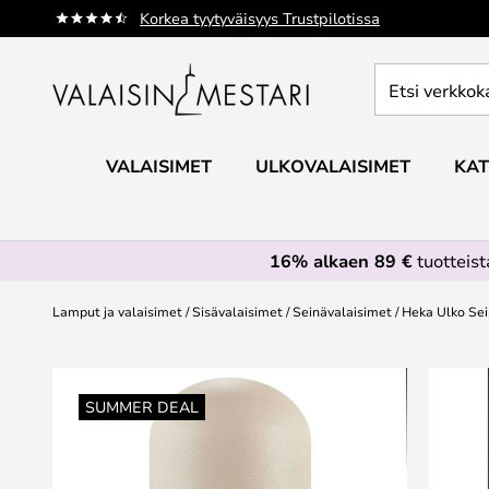
Skip
Korkea tyytyväisyys Trustpilotissa
to
Content
Etsi
verkkokaupan
valikoimasta...
VALAISIMET
ULKOVALAISIMET
KAT
16% alkaen 89 €
tuotteis
Lamput ja valaisimet
Sisävalaisimet
Seinävalaisimet
Heka Ulko Sei
Skip
to
SUMMER DEAL
the
end