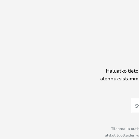
Haluatko tieto
alennuksistamme
Tilaamalla uutis
älykotituotteiden v