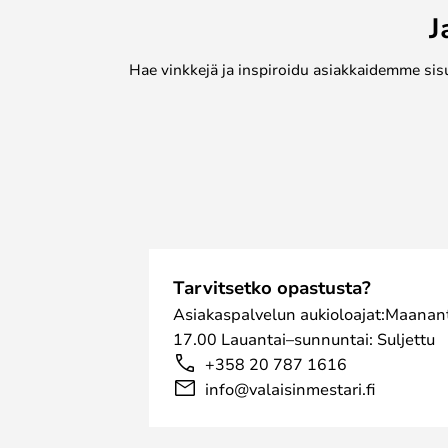
J
Hae vinkkejä ja inspiroidu asiakkaidemme sis
Tarvitsetko opastusta?
Asiakaspalvelun aukioloajat:Maanant
17.00 Lauantai–sunnuntai: Suljettu
+358 20 787 1616
info@valaisinmestari.fi