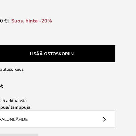
Suos. hinta -20%
0 €
LISÄÄ OSTOSKORIIN
lautusoikeus
ot
3-5 arkipäivää
pua/ lamppuja
 VALONLÄHDE