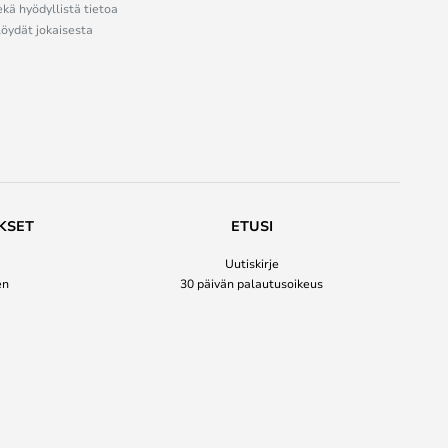
ekä hyödyllistä tietoa
löydät jokaisesta
KSET
ETUSI
Uutiskirje
en
30 päivän palautusoikeus