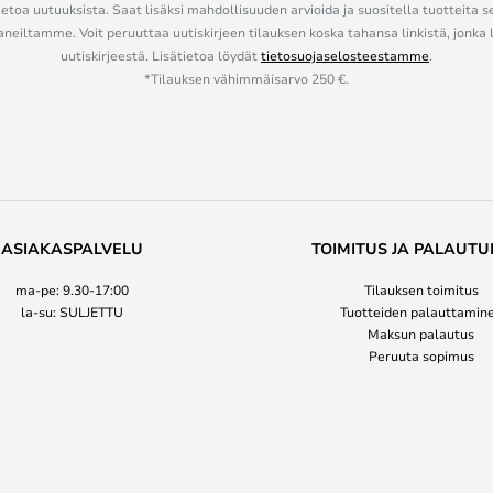
ietoa uutuuksista. Saat lisäksi mahdollisuuden arvioida ja suositella tuotteita s
eiltamme. Voit peruuttaa uutiskirjeen tilauksen koska tahansa linkistä, jonka 
uutiskirjeestä. Lisätietoa löydät
tietosuojaselosteestamme
.
*Tilauksen vähimmäisarvo 250 €.
ASIAKASPALVELU
TOIMITUS JA PALAUTU
ma-pe: 9.30-17:00
Tilauksen toimitus
la-su: SULJETTU
Tuotteiden palauttamin
Maksun palautus
Peruuta sopimus