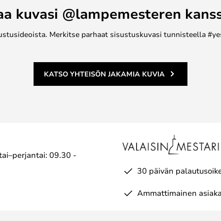
aa kuvasi @lampemesteren kans
ustusideoista. Merkitse parhaat sisustuskuvasi tunnisteella #ye
KATSO YHTEISÖN JAKAMIA KUVIA
ai–perjantai: 09.30 -
30 päivän palautusoik
Ammattimainen asiaka