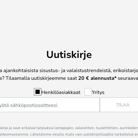
Uutiskirje
a ajankohtaisista sisustus- ja valaistustrendeistä, erikoistar
? Tilaamalla uutiskirjeemme saat
20 € alennusta*
seuraavas
Henkilöasiakkaat
Yritys
TILAA
kirje ja saat erilaisia tarjouksia lamppujen, valaisinten, tuulettimien, aurinkoke
alikoimastamme. Lähetämme sinulle myös vain uutiskirjetilaajille tarkoitetut 