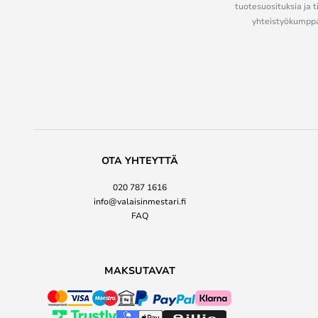
tuotesuosituksia ja t
yhteistyökumppan
OTA YHTEYTTÄ
020 787 1616
info@valaisinmestari.fi
FAQ
MAKSUTAVAT