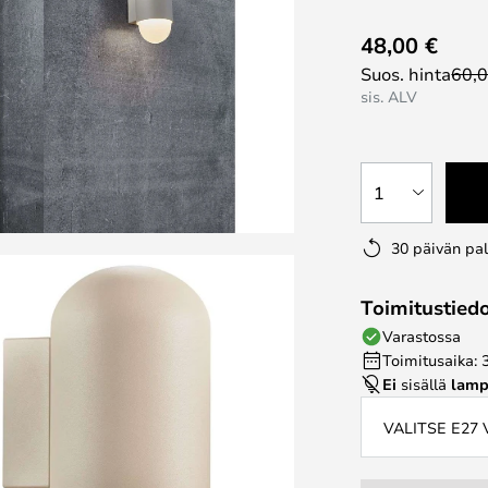
48,00 €
Suos. hinta
60,0
sis. ALV
1
30 päivän pa
Toimitustied
Varastossa
Toimitusaika: 
Ei
sisällä
lamp
VALITSE E27