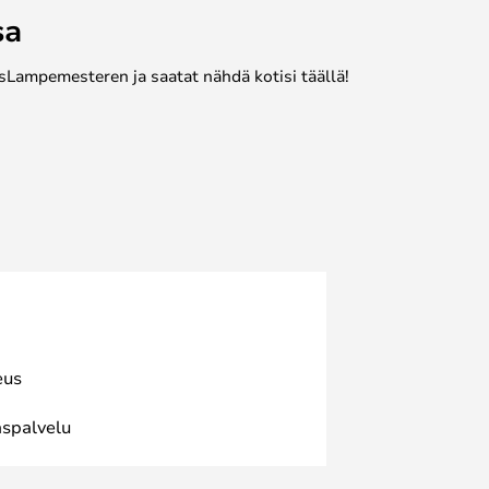
sa
sLampemesteren ja saatat nähdä kotisi täällä!
eus
spalvelu