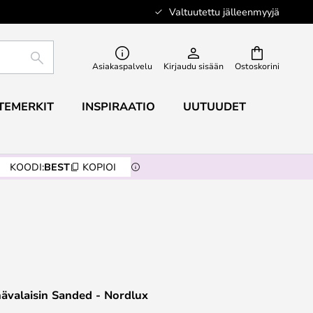
Valtuutettu jälleenmyyjä
ETSI
Asiakaspalvelu
Kirjaudu sisään
Ostoskorini
TEMERKIT
INSPIRAATIO
UUTUUDET
KOODI:
BEST
KOPIOI
ävalaisin Sanded - Nordlux