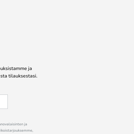
jouksistamme ja
ta tilauksestasi.
nnovalaisinten ja
erikoistarjouksemme,