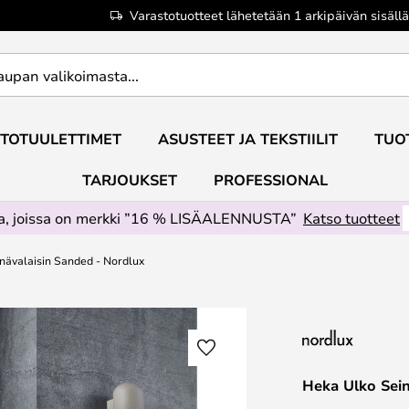
Varastotuotteet lähetetään 1 arkipäivän sisällä
TOTUULETTIMET
ASUSTEET JA TEKSTIILIT
TUO
TARJOUKSET
PROFESSIONAL
ta, joissa on merkki ”16 % LISÄALENNUSTA”
Katso tuotteet
nävalaisin Sanded - Nordlux
Heka Ulko Sein