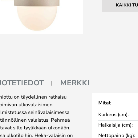
KAIKKI T
UOTETIEDOT
MERKKI
iottu on täydellinen ratkaisu
Mitat
 toimivan ulkovalaisimen.
valmistetussa seinävalaisimessa
Korkeus (cm):
ytännöllinen valaistus. Pehmeä
Halkaisija (cm):
tavat sille tyylikkään ulkonäön,
nsa ulkotiloihin. Heka-valaisin on
Nettopaino (kg):