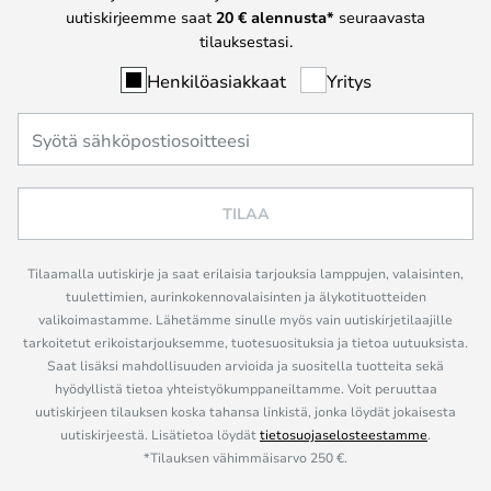
uutiskirjeemme saat
20 € alennusta*
seuraavasta
tilauksestasi.
Henkilöasiakkaat
Yritys
TILAA
Tilaamalla uutiskirje ja saat erilaisia tarjouksia lamppujen, valaisinten,
tuulettimien, aurinkokennovalaisinten ja älykotituotteiden
valikoimastamme. Lähetämme sinulle myös vain uutiskirjetilaajille
tarkoitetut erikoistarjouksemme, tuotesuosituksia ja tietoa uutuuksista.
Saat lisäksi mahdollisuuden arvioida ja suositella tuotteita sekä
hyödyllistä tietoa yhteistyökumppaneiltamme. Voit peruuttaa
uutiskirjeen tilauksen koska tahansa linkistä, jonka löydät jokaisesta
uutiskirjeestä. Lisätietoa löydät
tietosuojaselosteestamme
.
*Tilauksen vähimmäisarvo 250 €.