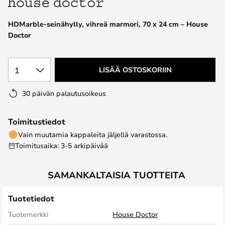
the
images
HDMarble-seinähylly, vihreä marmori, 70 x 24 cm – House
gallery
Doctor
1
LISÄÄ OSTOSKORIIN
30 päivän palautusoikeus
Toimitustiedot
Vain muutamia kappaleita jäljellä varastossa.
Toimitusaika: 3-5 arkipäivää
SAMANKALTAISIA TUOTTEITA
Tuotetiedot
Tuotemerkki
House Doctor