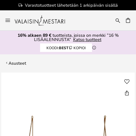
Varastotuotteet lähetetään 1 arkipäivän sisällä
Skip
to
Content
16% alkaen 89 €
tuotteista, joissa on merkki ”16 %
LISÄALENNUSTA”
Katso tuotteet
KOODI:
BEST
KOPIOI
Asusteet
Skip
to
the
end
of
the
images
gallery