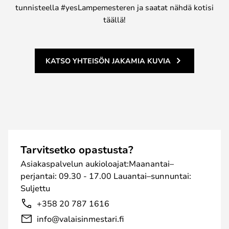
tunnisteella #yesLampemesteren ja saatat nähdä kotisi
täällä!
KATSO YHTEISÖN JAKAMIA KUVIA
Tarvitsetko opastusta?
Asiakaspalvelun aukioloajat:Maanantai–
perjantai: 09.30 - 17.00 Lauantai–sunnuntai:
Suljettu
+358 20 787 1616
info@valaisinmestari.fi