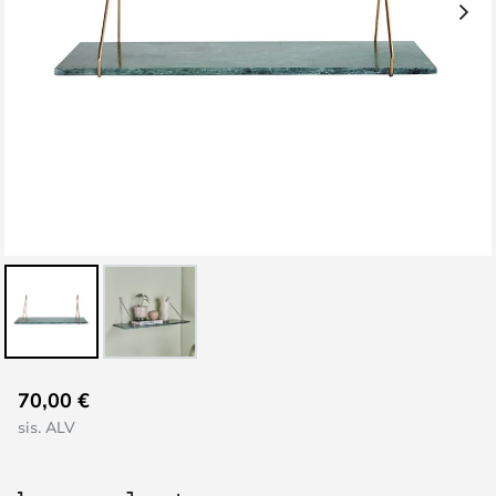
Skip
70,00 €
to
sis. ALV
the
beginning
of