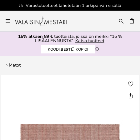
Varastotuotteet lähetetään 1 arkipäivän sisällä
Skip
to
Content
16% alkaen 89 €
tuotteista, joissa on merkki ”16 %
LISÄALENNUSTA”
Katso tuotteet
KOODI:
BEST
KOPIOI
Matot
Skip
to
the
end
of
the
images
gallery