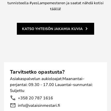
tunnisteella #yesLampemesteren ja saatat nähdä kotisi
täällä!
KATSO YHTEISÖN JAKAMIA KUVIA
Tarvitsetko opastusta?
Asiakaspalvelun aukioloajat:Maanantai–
perjantai: 09.30 - 17.00 Lauantai–sunnuntai:
Suljettu
+358 20 787 1616
info@valaisinmestari.fi