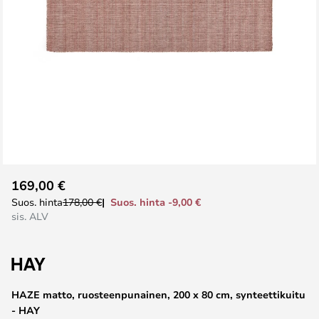
Skip
169,00 €
to
Suos. hinta -9,00 €
Suos. hinta
178,00 €
the
sis. ALV
beginning
of
the
images
HAZE matto, ruosteenpunainen, 200 x 80 cm, synteettikuitu
gallery
- HAY