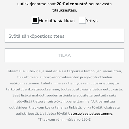
uutiskirjeemme saat
20 € alennusta*
seuraavasta
tilauksestasi.
Henkilöasiakkaat
Yritys
TILAA
Tilaamalla uutiskirje ja saat erilaisia tarjouksia lamppujen, valaisinten,
tuulettimien, aurinkokennovalaisinten ja älykotituotteiden
valikoimastamme. Lähetämme sinulle myös vain uutiskirjetilaajille
tarkoitetut erikoistarjouksemme, tuotesuosituksia ja tietoa uutuuksista.
Saat lisäksi mahdollisuuden arvioida ja suositella tuotteita sekä
hyödyllistä tietoa yhteistyökumppaneiltamme. Voit peruuttaa
uutiskirjeen tilauksen koska tahansa linkistä, jonka löydät jokaisesta
uutiskirjeestä. Lisätietoa löydät
tietosuojaselosteestamme
.
*Tilauksen vähimmäisarvo 250 €.