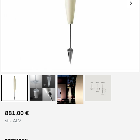
Skip
881,00 €
to
sis. ALV
the
beginning
of