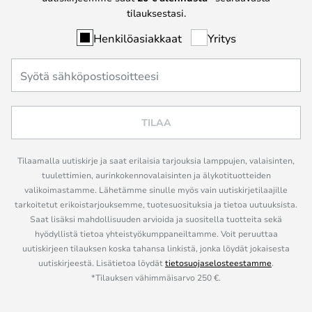
tilauksestasi.
Henkilöasiakkaat
Yritys
TILAA
Tilaamalla uutiskirje ja saat erilaisia tarjouksia lamppujen, valaisinten,
tuulettimien, aurinkokennovalaisinten ja älykotituotteiden
valikoimastamme. Lähetämme sinulle myös vain uutiskirjetilaajille
tarkoitetut erikoistarjouksemme, tuotesuosituksia ja tietoa uutuuksista.
Saat lisäksi mahdollisuuden arvioida ja suositella tuotteita sekä
hyödyllistä tietoa yhteistyökumppaneiltamme. Voit peruuttaa
uutiskirjeen tilauksen koska tahansa linkistä, jonka löydät jokaisesta
uutiskirjeestä. Lisätietoa löydät
tietosuojaselosteestamme
.
*Tilauksen vähimmäisarvo 250 €.