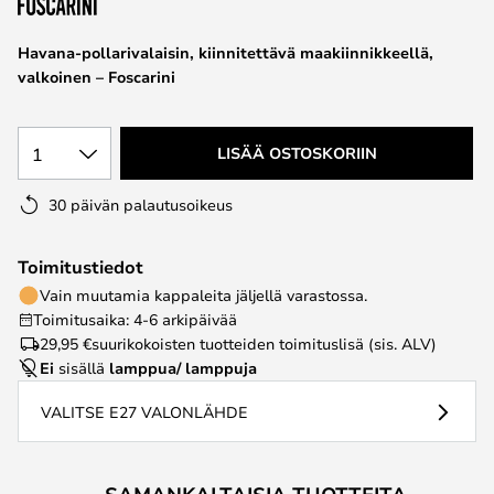
the
images
Havana-pollarivalaisin, kiinnitettävä maakiinnikkeellä,
gallery
valkoinen – Foscarini
1
LISÄÄ OSTOSKORIIN
30 päivän palautusoikeus
Toimitustiedot
Vain muutamia kappaleita jäljellä varastossa.
Toimitusaika: 4-6 arkipäivää
29,95 €
suurikokoisten tuotteiden toimituslisä (sis. ALV)
Ei
sisällä
lamppua/ lamppuja
VALITSE E27 VALONLÄHDE