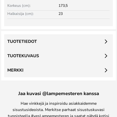
Korkeus (cm):
173,5
Halkaisija (cm):
23
TUOTETIEDOT
TUOTEKUVAUS
MERKKI
Jaa kuvasi @lampemesteren kanssa
Hae vinkkejä ja inspiroidu asiakkaidemme
sisustusideoista. Merkitse parhaat sisustuskuvasi
tunnisteella #yesLampemesteren ja saatat nähdä kotisi