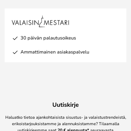
30 päivän palautusoikeus
Ammattimainen asiakaspalvelu
Uutiskirje
Haluatko tietoa ajankohtaisista sisustus- ja valaistustrendeistä,
erikoistarjouksistamme ja alennuksistamme? Tilaamalla
uutiskirjeemme saat
20 € alennusta*
seuraavasta