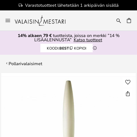
Varastotuotteet lähetetään 1 arkipäivän sisällä
Skip
to
Content
14% alkaen 79 €
tuotteista, joissa on merkki ”14 %
LISÄALENNUSTA”
Katso tuotteet
KOODI:
BEST
KOPIOI
Pollarivalaisimet
Skip
to
the
end
of
the
images
gallery