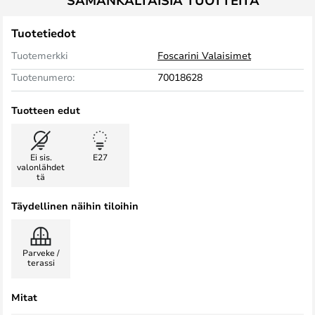
SAMANKALTAISIA TUOTTEITA
Tuotetiedot
Tuotemerkki
Foscarini Valaisimet
Tuotenumero:
70018628
Tuotteen edut
Ei sis.
E27
valonlähdet
tä
Täydellinen näihin tiloihin
Parveke /
terassi
Mitat