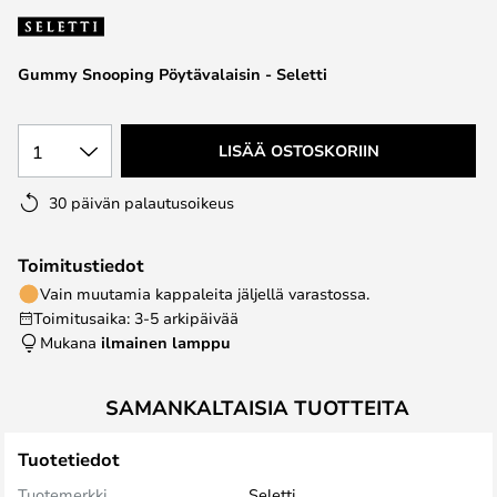
the
images
Gummy Snooping Pöytävalaisin - Seletti
gallery
1
LISÄÄ OSTOSKORIIN
30 päivän palautusoikeus
Toimitustiedot
Vain muutamia kappaleita jäljellä varastossa.
Toimitusaika: 3-5 arkipäivää
Mukana
ilmainen lamppu
SAMANKALTAISIA TUOTTEITA
Tuotetiedot
Tuotemerkki
Seletti