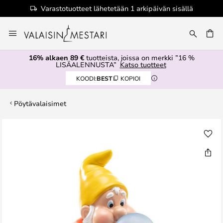
Varastotuotteet lähetetään 1 arkipäivän sisällä
Skip
to
Content
16% alkaen 89 €
tuotteista, joissa on merkki ”16 %
LISÄALENNUSTA”
Katso tuotteet
KOODI:
BEST
KOPIOI
Pöytävalaisimet
Skip
to
the
end
of
the
images
gallery