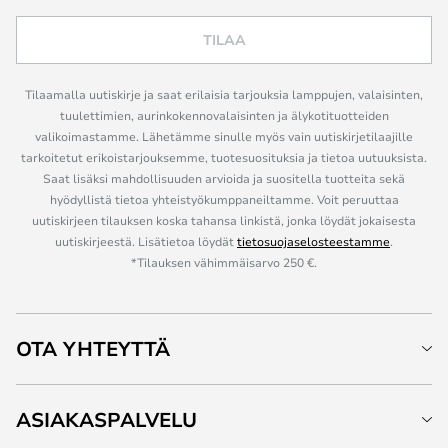
TILAA
Tilaamalla uutiskirje ja saat erilaisia tarjouksia lamppujen, valaisinten,
tuulettimien, aurinkokennovalaisinten ja älykotituotteiden
valikoimastamme. Lähetämme sinulle myös vain uutiskirjetilaajille
tarkoitetut erikoistarjouksemme, tuotesuosituksia ja tietoa uutuuksista.
Saat lisäksi mahdollisuuden arvioida ja suositella tuotteita sekä
hyödyllistä tietoa yhteistyökumppaneiltamme. Voit peruuttaa
uutiskirjeen tilauksen koska tahansa linkistä, jonka löydät jokaisesta
uutiskirjeestä. Lisätietoa löydät
tietosuojaselosteestamme
.
*Tilauksen vähimmäisarvo 250 €.
OTA YHTEYTTÄ
ASIAKASPALVELU