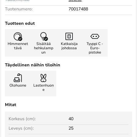
Tuotenumero:
70017488
Tuotteen edut
Himmennet
Sisältää
Katkaisija
Tyyppi C -
tävä
hehkulamp
johdossa
Euro-
un
pistoke
Täydellinen näihin tiloihin
Olohuone
Lastenhuon
e
Mitat
Korkeus (cm):
40
Leveys (cm):
25