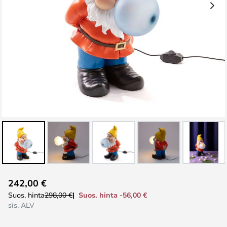
Skip
242,00 €
to
Suos. hinta -56,00 €
Suos. hinta
298,00 €
the
sis. ALV
beginning
of