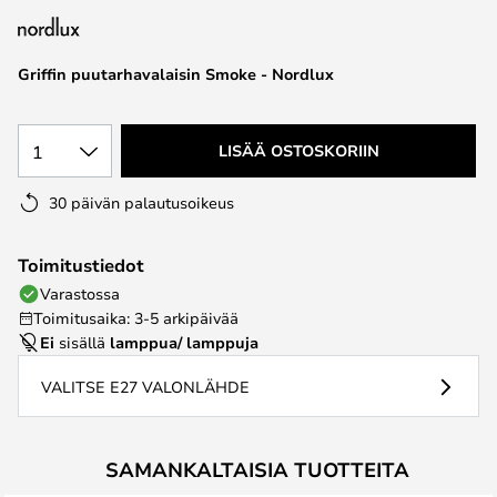
the
images
Griffin puutarhavalaisin Smoke - Nordlux
gallery
1
LISÄÄ OSTOSKORIIN
30 päivän palautusoikeus
Toimitustiedot
Varastossa
Toimitusaika: 3-5 arkipäivää
Ei
sisällä
lamppua/ lamppuja
VALITSE E27 VALONLÄHDE
SAMANKALTAISIA TUOTTEITA