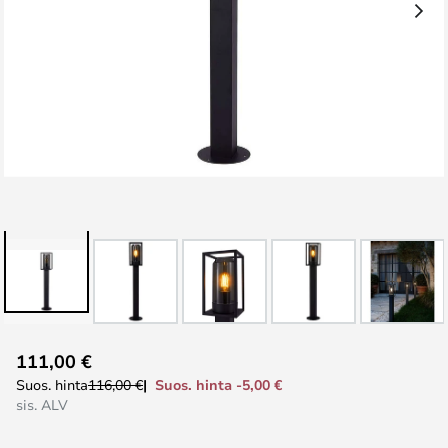
Skip
111,00 €
to
Suos. hinta -5,00 €
Suos. hinta
116,00 €
the
sis. ALV
beginning
of