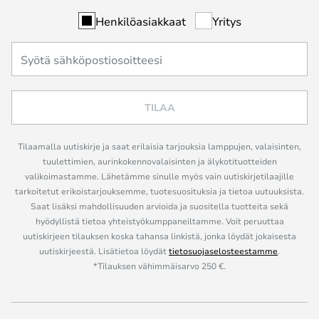
Henkilöasiakkaat
Yritys
TILAA
Tilaamalla uutiskirje ja saat erilaisia tarjouksia lamppujen, valaisinten,
tuulettimien, aurinkokennovalaisinten ja älykotituotteiden
valikoimastamme. Lähetämme sinulle myös vain uutiskirjetilaajille
tarkoitetut erikoistarjouksemme, tuotesuosituksia ja tietoa uutuuksista.
Saat lisäksi mahdollisuuden arvioida ja suositella tuotteita sekä
hyödyllistä tietoa yhteistyökumppaneiltamme. Voit peruuttaa
uutiskirjeen tilauksen koska tahansa linkistä, jonka löydät jokaisesta
uutiskirjeestä. Lisätietoa löydät
tietosuojaselosteestamme
.
*Tilauksen vähimmäisarvo 250 €.