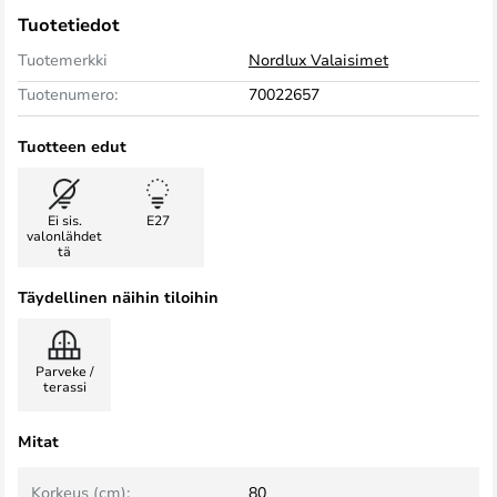
Tuotetiedot
Tuotemerkki
Nordlux Valaisimet
Tuotenumero:
70022657
Tuotteen edut
Ei sis.
E27
valonlähdet
tä
Täydellinen näihin tiloihin
Parveke /
terassi
Mitat
Korkeus (cm):
80