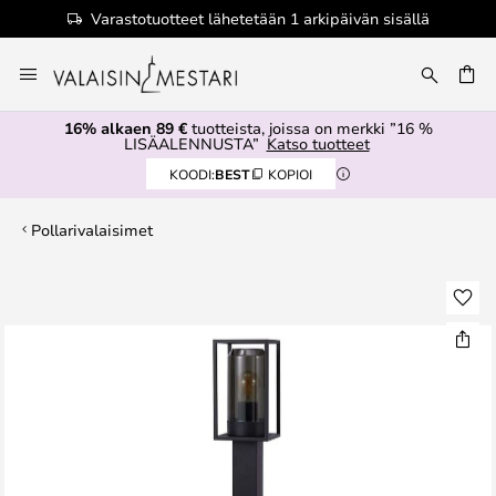
Varastotuotteet lähetetään 1 arkipäivän sisällä
Skip
to
Content
16% alkaen 89 €
tuotteista, joissa on merkki ”16 %
LISÄALENNUSTA”
Katso tuotteet
KOODI:
BEST
KOPIOI
Pollarivalaisimet
Skip
to
the
end
of
the
images
gallery