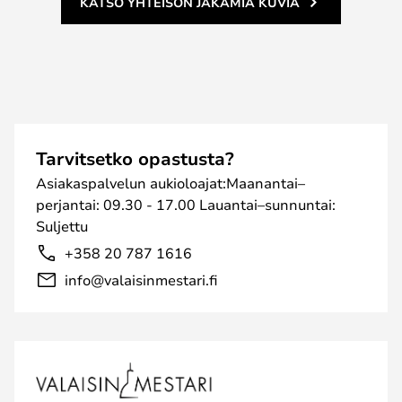
KATSO YHTEISÖN JAKAMIA KUVIA
Tarvitsetko opastusta?
Asiakaspalvelun aukioloajat:Maanantai–
perjantai: 09.30 - 17.00 Lauantai–sunnuntai:
Suljettu
+358 20 787 1616
info@valaisinmestari.fi