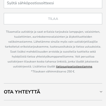
TILAA
Tilaamalla uutiskirje ja saat erilaisia tarjouksia lamppujen, valaisinten,
tuulettimien, aurinkokennovalaisinten ja älykotituotteiden
valikoimastamme. Lähetämme sinulle myös vain uutiskirjetilaajille
tarkoitetut erikoistarjouksemme, tuotesuosituksia ja tietoa uutuuksista.
Saat lisäksi mahdollisuuden arvioida ja suositella tuotteita sekä
hyödyllistä tietoa yhteistyökumppaneiltamme. Voit peruuttaa
uutiskirjeen tilauksen koska tahansa linkistä, jonka löydät jokaisesta
uutiskirjeestä. Lisätietoa löydät
tietosuojaselosteestamme
.
*Tilauksen vähimmäisarvo 250 €.
OTA YHTEYTTÄ