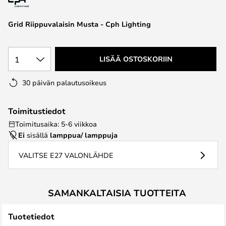
the
images
Grid Riippuvalaisin Musta - Cph Lighting
gallery
1
LISÄÄ OSTOSKORIIN
30 päivän palautusoikeus
Toimitustiedot
Toimitusaika: 5-6 viikkoa
Ei
sisällä
lamppua/ lamppuja
VALITSE E27 VALONLÄHDE
SAMANKALTAISIA TUOTTEITA
Tuotetiedot