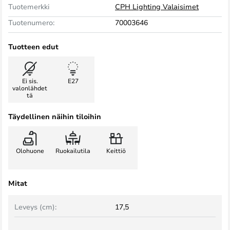
Tuotemerkki
CPH Lighting Valaisimet
Tuotenumero:
70003646
Tuotteen edut
Ei sis.
E27
valonlähdet
tä
Täydellinen näihin tiloihin
Olohuone
Ruokailutila
Keittiö
Mitat
Leveys (cm):
17,5