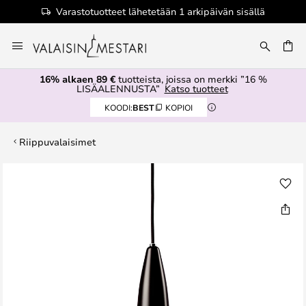
Varastotuotteet lähetetään 1 arkipäivän sisällä
Skip
to
Content
16% alkaen 89 €
tuotteista, joissa on merkki ”16 %
LISÄALENNUSTA”
Katso tuotteet
KOODI:
BEST
KOPIOI
Riippuvalaisimet
Skip
to
the
end
of
the
images
gallery