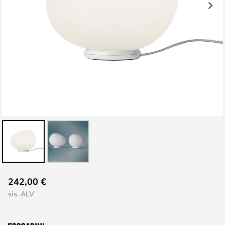
Skip
242,00 €
to
sis. ALV
the
beginning
of