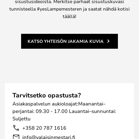
sisustusideoista. Merkitse parhaat sisustuskuvasi
tunnisteella #yesLampemesteren ja saatat nähdä kotisi
täällä!
KATSO YHTEISÖN JAKAMIA KUVIA
Tarvitsetko opastusta?
Asiakaspalvelun aukioloajat:Maanantai–
perjantai: 09.30 - 17.00 Lauantai–sunnuntai:
Suljettu
+358 20 787 1616
info@valaisinmestari.fi