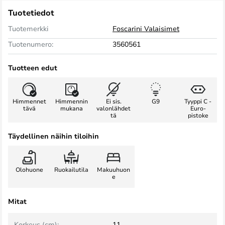
Tuotetiedot
Tuotemerkki
Foscarini Valaisimet
Tuotenumero:
3560561
Tuotteen edut
Himmennet
Himmennin
Ei sis.
G9
Tyyppi C -
tävä
mukana
valonlähdet
Euro-
tä
pistoke
Täydellinen näihin tiloihin
Olohuone
Ruokailutila
Makuuhuon
e
Mitat
Korkeus (cm):
11