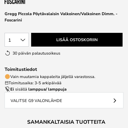
the
images
Gregg Piccola Pöytävalaisin Valkoinen/Valkoinen Dimm. -
gallery
Foscarini
1
LISÄÄ OSTOSKORIIN
30 päivän palautusoikeus
Toimitustiedot
Vain muutamia kappaleita jäljellä varastossa.
Toimitusaika: 3-5 arkipäivää
Ei
sisällä
lamppua/ lamppuja
VALITSE G9 VALONLÄHDE
SAMANKALTAISIA TUOTTEITA