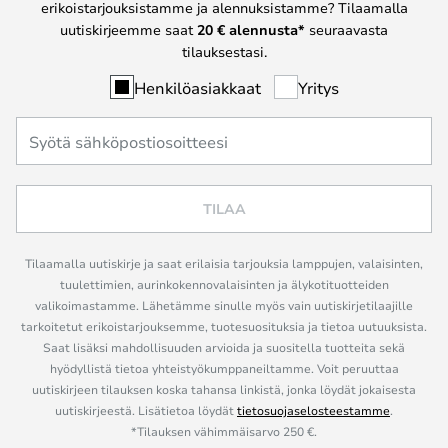
erikoistarjouksistamme ja alennuksistamme? Tilaamalla
uutiskirjeemme saat
20 € alennusta*
seuraavasta
tilauksestasi.
Henkilöasiakkaat
Yritys
TILAA
Tilaamalla uutiskirje ja saat erilaisia tarjouksia lamppujen, valaisinten,
tuulettimien, aurinkokennovalaisinten ja älykotituotteiden
valikoimastamme. Lähetämme sinulle myös vain uutiskirjetilaajille
tarkoitetut erikoistarjouksemme, tuotesuosituksia ja tietoa uutuuksista.
Saat lisäksi mahdollisuuden arvioida ja suositella tuotteita sekä
hyödyllistä tietoa yhteistyökumppaneiltamme. Voit peruuttaa
uutiskirjeen tilauksen koska tahansa linkistä, jonka löydät jokaisesta
uutiskirjeestä. Lisätietoa löydät
tietosuojaselosteestamme
.
*Tilauksen vähimmäisarvo 250 €.