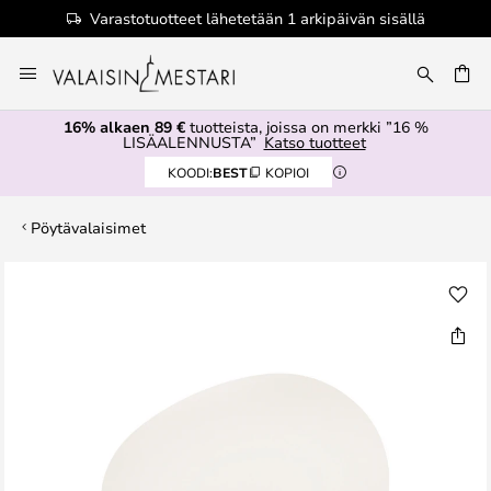
Varastotuotteet lähetetään 1 arkipäivän sisällä
Skip
to
Content
16% alkaen 89 €
tuotteista, joissa on merkki ”16 %
LISÄALENNUSTA”
Katso tuotteet
KOODI:
BEST
KOPIOI
Pöytävalaisimet
Skip
to
the
end
of
the
images
gallery