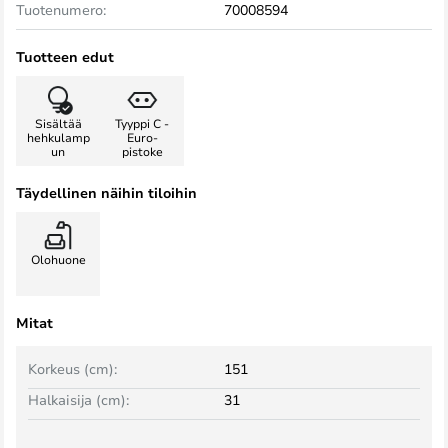
Tuotenumero:
70008594
Tuotteen edut
Sisältää
Tyyppi C -
hehkulamp
Euro-
un
pistoke
Täydellinen näihin tiloihin
Olohuone
Mitat
Korkeus (cm):
151
Halkaisija (cm):
31