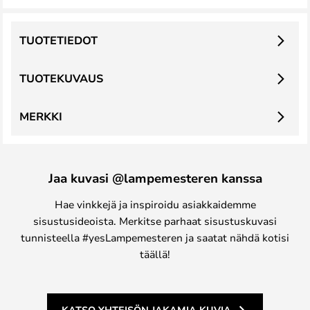
TUOTETIEDOT
TUOTEKUVAUS
MERKKI
Jaa kuvasi @lampemesteren kanssa
Hae vinkkejä ja inspiroidu asiakkaidemme
sisustusideoista. Merkitse parhaat sisustuskuvasi
tunnisteella #yesLampemesteren ja saatat nähdä kotisi
täällä!
KATSO YHTEISÖN JAKAMIA KUVIA