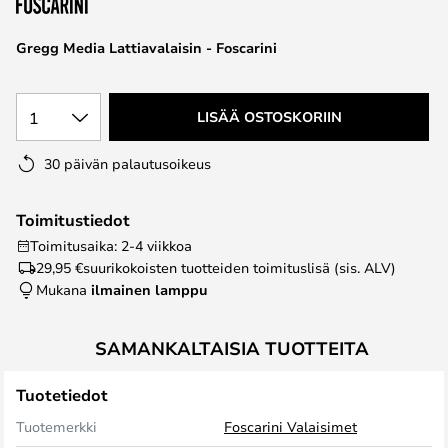
the
images
Gregg Media Lattiavalaisin - Foscarini
gallery
1
LISÄÄ OSTOSKORIIN
30 päivän palautusoikeus
Toimitustiedot
Toimitusaika: 2-4 viikkoa
29,95 €
suurikokoisten tuotteiden toimituslisä (sis. ALV)
Mukana
ilmainen lamppu
SAMANKALTAISIA TUOTTEITA
Tuotetiedot
Tuotemerkki
Foscarini Valaisimet