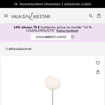
Varastotuotteet lähetetään 1 arkipäivän sisällä
Skip
to
Content
14% alkaen 79 €
tuotteista, joissa on merkki ”14 %
LISÄALENNUSTA”
Katso tuotteet
KOODI:
BEST
KOPIOI
Lattiavalaisimet
Skip
to
the
end
of
the
images
gallery