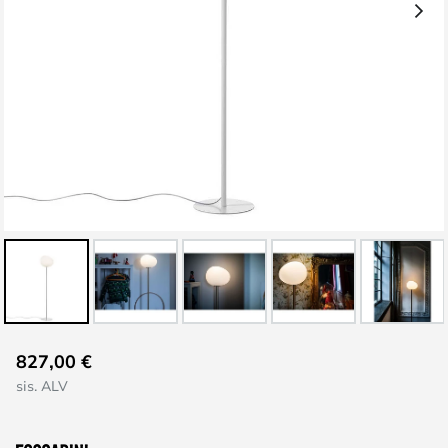
Skip
827,00 €
to
sis. ALV
the
beginning
of