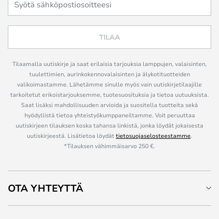
TILAA
Tilaamalla uutiskirje ja saat erilaisia tarjouksia lamppujen, valaisinten,
tuulettimien, aurinkokennovalaisinten ja älykotituotteiden
valikoimastamme. Lähetämme sinulle myös vain uutiskirjetilaajille
tarkoitetut erikoistarjouksemme, tuotesuosituksia ja tietoa uutuuksista.
Saat lisäksi mahdollisuuden arvioida ja suositella tuotteita sekä
hyödyllistä tietoa yhteistyökumppaneiltamme. Voit peruuttaa
uutiskirjeen tilauksen koska tahansa linkistä, jonka löydät jokaisesta
uutiskirjeestä. Lisätietoa löydät
tietosuojaselosteestamme
.
*Tilauksen vähimmäisarvo 250 €.
OTA YHTEYTTÄ