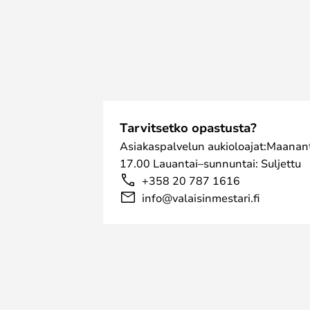
Tarvitsetko opastusta?
Asiakaspalvelun aukioloajat:Maanant
17.00 Lauantai–sunnuntai: Suljettu
+358 20 787 1616
info@valaisinmestari.fi