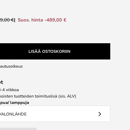
Suos. hinta -489,00 €
9,00 €
LISÄÄ OSTOSKORIIN
lautusoikeus
ot
3-4 viikkoa
koisten tuotteiden toimituslisä (sis. ALV)
pua/ lamppuja
 VALONLÄHDE