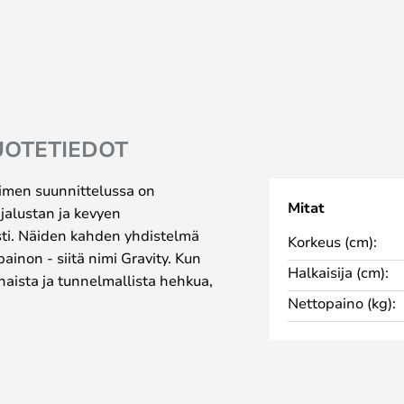
UOTETIEDOT
imen suunnittelussa on
Mitat
jalustan ja kevyen
sti. Näiden kahden yhdistelmä
Korkeus (cm):
ainon - siitä nimi Gravity. Kun
Halkaisija (cm):
anaista ja tunnelmallista hehkua,
Nettopaino (kg):
s valaisin sopii täydellisesti
luonnonmateriaaleja suositaan
 luonnontuote, joten eri
roja - toisin sanoen jokainen