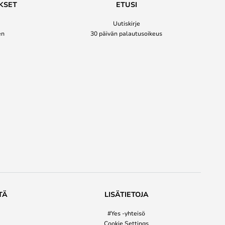
KSET
ETUSI
Uutiskirje
en
30 päivän palautusoikeus
TÄ
LISÄTIETOJA
#Yes -yhteisö
Cookie Settings