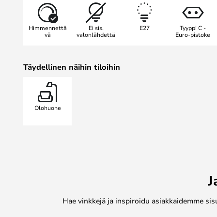
lamppu on ainutlaatuinen.
Gravity-mallistoon kuuluu pöytä- ja 
Himmennettä
Ei sis.
E27
Tyyppi C -
löydä eri versiot jalustasta.
vä
valonlähdettä
Euro-pistoke
Täydellinen näihin tiloihin
Olohuone
J
Hae vinkkejä ja inspiroidu asiakkaidemme sis