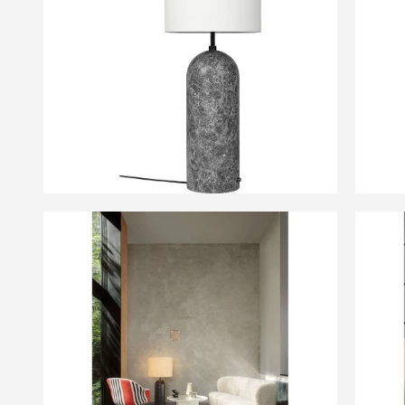
of
the
images
gallery