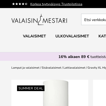
Skip
Korkea tyytyväisyys Trustpilotissa
to
Content
Etsi
verkkokaupan
valikoimasta...
VALAISIMET
ULKOVALAISIMET
KAT
16% alkaen 89 €
tuotteis
Lamput ja valaisimet
Sisävalaisimet
Lattiavalaisimet
Gravity XL Hi
Skip
to
SUMMER DEAL
the
end