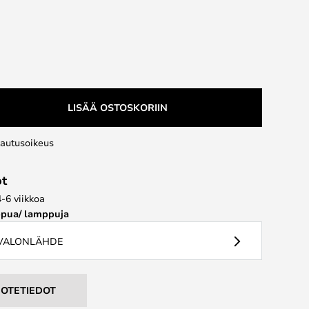
LISÄÄ OSTOSKORIIN
lautusoikeus
ot
4-6 viikkoa
pua/ lamppuja
 VALONLÄHDE
UOTETIEDOT