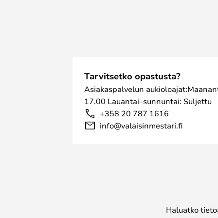
Tarvitsetko opastusta?
Asiakaspalvelun aukioloajat:Maanant
17.00 Lauantai–sunnuntai: Suljettu
+358 20 787 1616
info@valaisinmestari.fi
Haluatko tieto