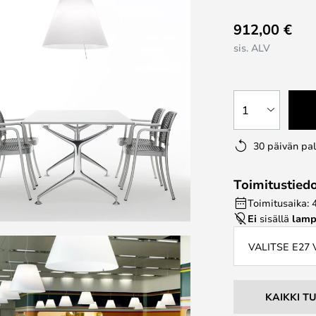
912,00 €
sis. ALV
1
30 päivän pa
Toimitustied
Toimitusaika: 
Ei
sisällä
lamp
VALITSE E27
KAIKKI T