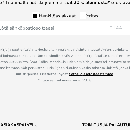
? Tilaamalla uutiskirjeemme saat
20 € alennusta*
seuraavas
Henkilöasiakkaat
Yritys
TILAA
kirje ja saat erilaisia tarjouksia lamppujen, valaisinten, tuulettimien, aurinkoke
alikoimastamme. Lähetämme sinulle myös vain uutiskirjetilaajille tarkoitetut 
ietoa uutuuksista. Saat lisäksi mahdollisuuden arvioida ja suositella tuotteita s
eiltamme. Voit peruuttaa uutiskirjeen tilauksen koska tahansa linkistä, jonka 
uutiskirjeestä. Lisätietoa löydät
tietosuojaselosteestamme
.
*Tilauksen vähimmäisarvo 250 €.
ASIAKASPALVELU
TOIMITUS JA PALAUTU