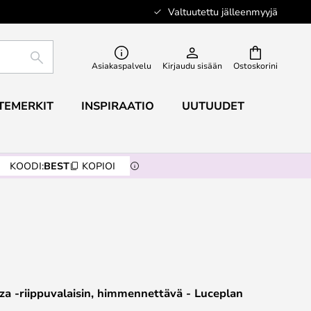
Valtuutettu jälleenmyyjä
ETSI
Asiakaspalvelu
Kirjaudu sisään
Ostoskorini
TEMERKIT
INSPIRAATIO
UUTUUDET
KOODI:
BEST
KOPIOI
a -riippuvalaisin, himmennettävä - Luceplan