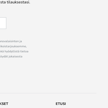
ta tilauksestasi.
nnovalaisinten ja
erikoistarjouksemme,
ekä hyödyllistä tietoa
löydät jokaisesta
KSET
ETUSI