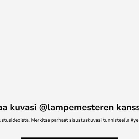
aa kuvasi @lampemesteren kans
ustusideoista. Merkitse parhaat sisustuskuvasi tunnisteella #ye