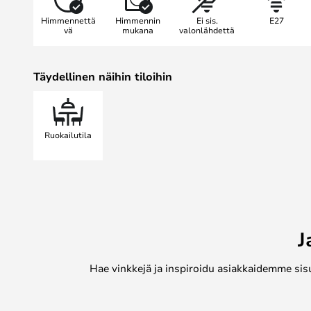
Himmennettä
Himmennin
Ei sis.
E27
vä
mukana
valonlähdettä
Täydellinen näihin tiloihin
Ruokailutila
J
Hae vinkkejä ja inspiroidu asiakkaidemme sis