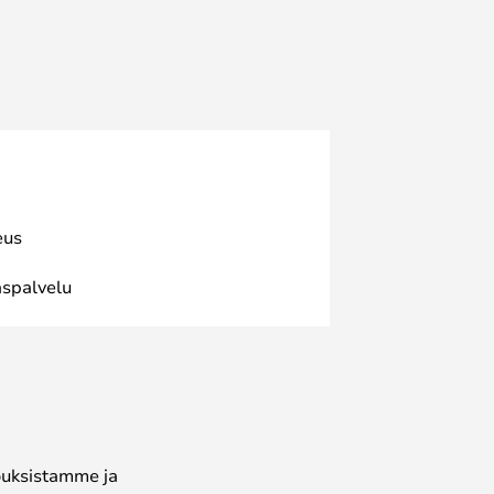
eus
spalvelu
jouksistamme ja