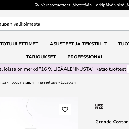
Varastotuotteet lähetetään 1 arkipäivän sisällä
TOTUULETTIMET
ASUSTEET JA TEKSTIILIT
TUO
TARJOUKSET
PROFESSIONAL
ta, joissa on merkki ”16 % LISÄALENNUSTA”
Katso tuotteet
nza -riippuvalaisin, himmennettävä - Luceplan
Grande Costanz