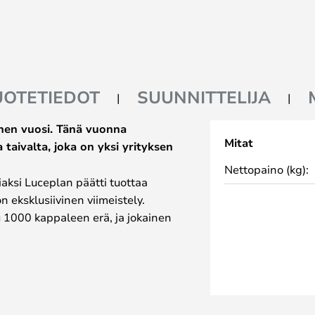
UOTETIEDOT
SUUNNITTELIJA
yinen vuosi. Tänä vuonna
Mitat
 taivalta, joka on yksi yrityksen
Nettopaino (kg):
ksi Luceplan päätti tuottaa
n eksklusiivinen viimeistely.
tu 1000 kappaleen erä, ja jokainen
igneeraama. Viimeistely on
käsityönä erikoistuneiden
e jokaisesta valaisimesta
ikoismalli on saatavana