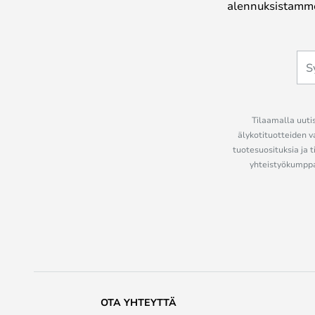
alennuksistamme
Tilaamalla uutis
älykotituotteiden v
tuotesuosituksia ja t
yhteistyökumppan
OTA YHTEYTTÄ