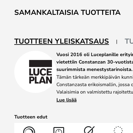
Skip
to
SAMANKALTAISIA TUOTTEITA
the
beginning
of
the
TUOTTEEN YLEISKATSAUS
T
images
gallery
Vuosi 2016 oli Luceplanille erit
vietettiin Constanzan 30-vuotista
suurimmista menestystarinoista.
Tämän tärkeän merkkipäivän kunnia
Constanzasta erikoismallin, jossa o
Valaisimia on valmistettu rajoitet
valaisin on suunnittelijan käsin s
Lue lisää
harjattua pronssia, ja se on tehty 
käsityöläisten toimesta, mikä teke
Tuotteen edut
ainutlaatuisen. Tämä Constanza-er
lattiavalaisimena ja pöytävalaisin