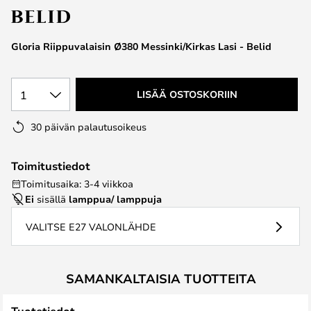
the
images
Gloria Riippuvalaisin Ø380 Messinki/Kirkas Lasi - Belid
gallery
1
LISÄÄ OSTOSKORIIN
30 päivän palautusoikeus
Toimitustiedot
Toimitusaika: 3-4 viikkoa
Ei
sisällä
lamppua/ lamppuja
VALITSE E27 VALONLÄHDE
SAMANKALTAISIA TUOTTEITA