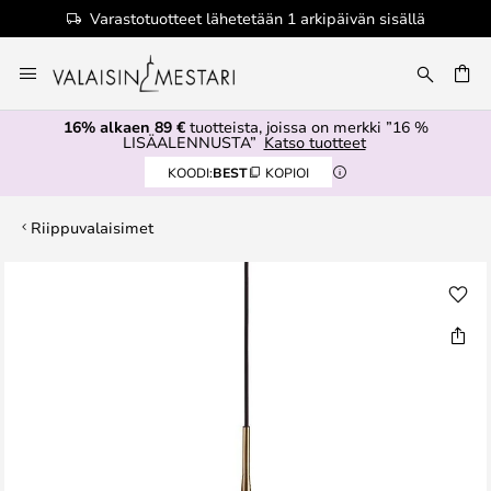
Varastotuotteet lähetetään 1 arkipäivän sisällä
Skip
to
Content
16% alkaen 89 €
tuotteista, joissa on merkki ”16 %
LISÄALENNUSTA”
Katso tuotteet
KOODI:
BEST
KOPIOI
Riippuvalaisimet
Skip
to
the
end
of
the
images
gallery