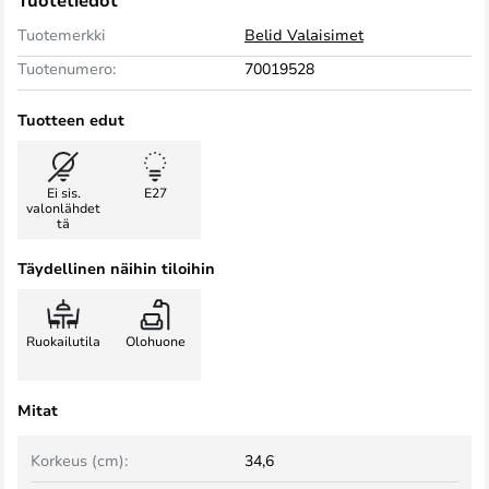
Tuotetiedot
Tuotemerkki
Belid Valaisimet
Tuotenumero:
70019528
Tuotteen edut
Ei sis.
E27
valonlähdet
tä
Täydellinen näihin tiloihin
Ruokailutila
Olohuone
Mitat
Korkeus (cm):
34,6