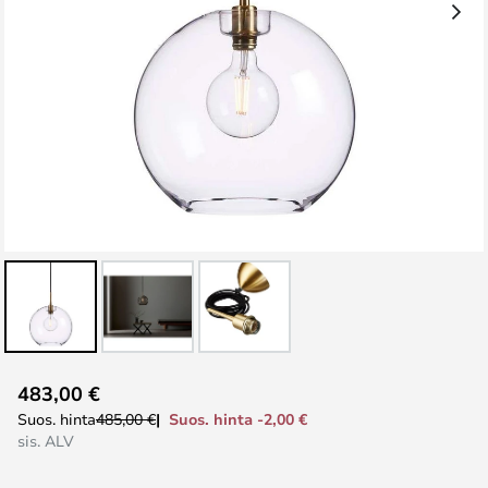
Skip
483,00 €
to
Suos. hinta -2,00 €
Suos. hinta
485,00 €
the
sis. ALV
beginning
of