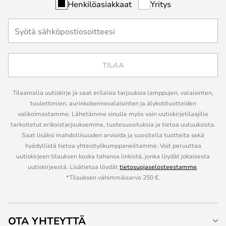
Henkilöasiakkaat
Yritys
TILAA
Tilaamalla uutiskirje ja saat erilaisia tarjouksia lamppujen, valaisinten,
tuulettimien, aurinkokennovalaisinten ja älykotituotteiden
valikoimastamme. Lähetämme sinulle myös vain uutiskirjetilaajille
tarkoitetut erikoistarjouksemme, tuotesuosituksia ja tietoa uutuuksista.
Saat lisäksi mahdollisuuden arvioida ja suositella tuotteita sekä
hyödyllistä tietoa yhteistyökumppaneiltamme. Voit peruuttaa
uutiskirjeen tilauksen koska tahansa linkistä, jonka löydät jokaisesta
uutiskirjeestä. Lisätietoa löydät
tietosuojaselosteestamme
.
*Tilauksen vähimmäisarvo 250 €.
OTA YHTEYTTÄ