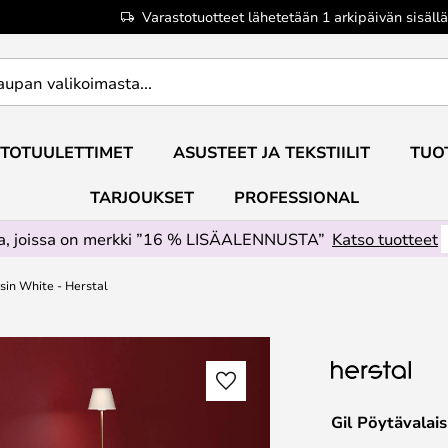
Varastotuotteet lähetetään 1 arkipäivän sisällä
TOTUULETTIMET
ASUSTEET JA TEKSTIILIT
TUO
TARJOUKSET
PROFESSIONAL
ta, joissa on merkki ”16 % LISÄALENNUSTA”
Katso tuotteet
isin White - Herstal
Gil Pöytävalai