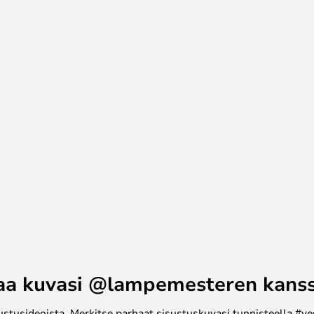
ansa sisustukseen, ja valaisin
ityiskoteihin kuin julkiseen tai
aa kuvasi @lampemesteren kans
ustusideoista. Merkitse parhaat sisustuskuvasi tunnisteella #ye