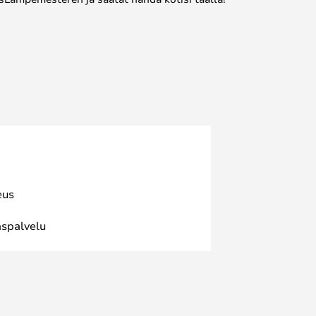
eus
spalvelu