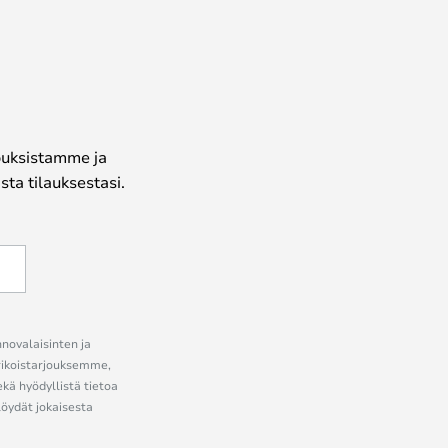
jouksistamme ja
ta tilauksestasi.
nnovalaisinten ja
erikoistarjouksemme,
ekä hyödyllistä tietoa
löydät jokaisesta