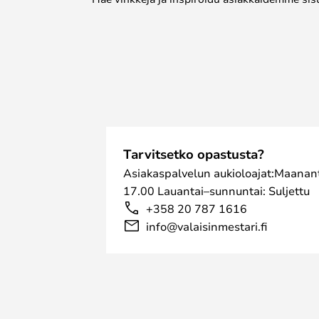
Tarvitsetko opastusta?
Asiakaspalvelun aukioloajat:Maanant
17.00 Lauantai–sunnuntai: Suljettu
+358 20 787 1616
info@valaisinmestari.fi