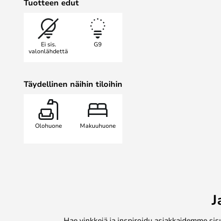
Tuotteen edut
Klassinen muotoilu sopii mihin tah
voidaan helposti integroida niin yks
kaupalliseen tilaan.
Ei sis.
G9
valonlähdettä
Täydellinen näihin tiloihin
Olohuone
Makuuhuone
J
Hae vinkkejä ja inspiroidu asiakkaidemme sis