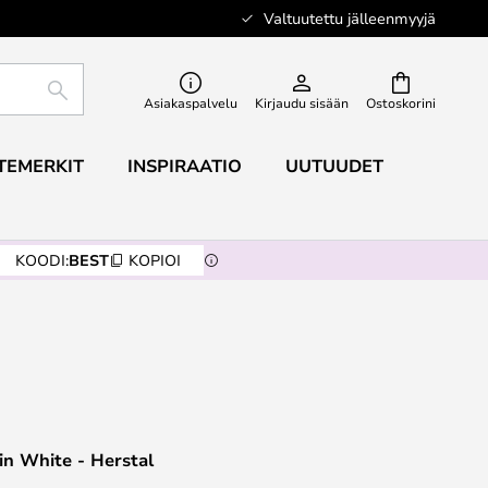
Valtuutettu jälleenmyyjä
ETSI
Asiakaspalvelu
Kirjaudu sisään
Ostoskorini
TEMERKIT
INSPIRAATIO
UUTUUDET
KOODI:
BEST
KOPIOI
sin White - Herstal