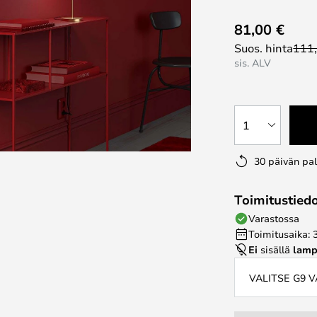
81,00 €
Suos. hinta
111
sis. ALV
1
30 päivän pa
Toimitustied
Varastossa
Toimitusaika: 
Ei
sisällä
lamp
VALITSE G9 