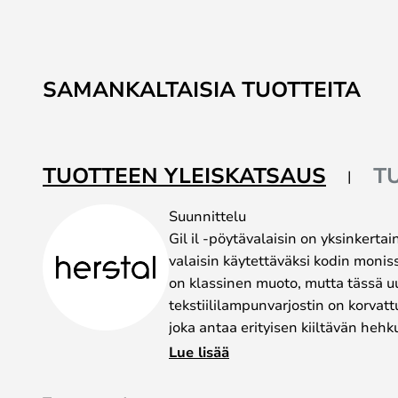
SAMANKALTAISIA TUOTTEITA
TUOTTEEN YLEISKATSAUS
T
Suunnittelu
Gil il -pöytävalaisin on yksinkerta
valaisin käytettäväksi kodin moni
on klassinen muoto, mutta tässä u
tekstiililampunvarjostin on korvatt
joka antaa erityisen kiiltävän hehk
paistaa sekä lampunvarjostimen lä
Lue lisää
aukosta, joten voit käyttää tätä va
vastaaviin toimintoihin.