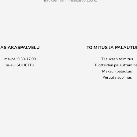
*Tilauksen vähimmäisarvo 250 €.
ASIAKASPALVELU
TOIMITUS JA PALAUTU
ma-pe: 9.30-17:00
Tilauksen toimitus
la-su: SULJETTU
Tuotteiden palauttamin
Maksun palautus
Peruuta sopimus