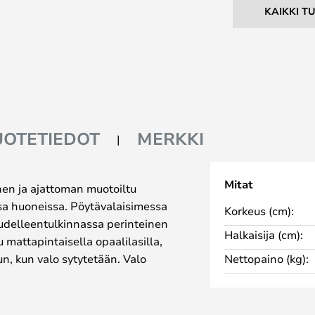
KAIKKI T
UOTETIEDOT
MERKKI
Mitat
inen ja ajattoman muotoiltu
ssa huoneissa. Pöytävalaisimessa
Korkeus (cm):
udelleentulkinnassa perinteinen
Halkaisija (cm):
u mattapintaisella opaalilasilla,
un, kun valo sytytetään. Valo
Nettopaino (kg):
pi että pohjassa olevasta
lonlähdettä lukemiseen tai