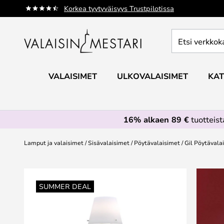
Skip
Korkea tyytyväisyys Trustpilotissa
to
Content
Etsi
verkkokaupan
valikoimasta...
VALAISIMET
ULKOVALAISIMET
KAT
16% alkaen 89 €
tuotteis
Lamput ja valaisimet
Sisävalaisimet
Pöytävalaisimet
Gil Pöytävala
Skip
to
SUMMER DEAL
the
end