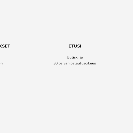
KSET
ETUSI
Uutiskirje
en
30 päivän palautusoikeus