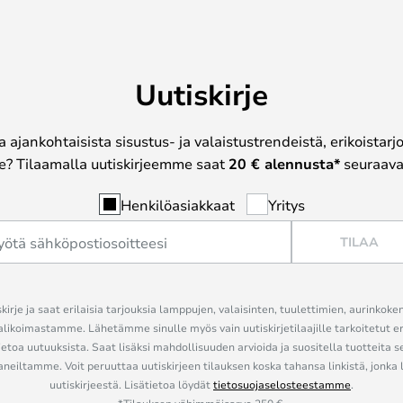
Uutiskirje
a ajankohtaisista sisustus- ja valaistustrendeistä, erikoistar
? Tilaamalla uutiskirjeemme saat
20 € alennusta*
seuraavas
Henkilöasiakkaat
Yritys
TILAA
kirje ja saat erilaisia tarjouksia lamppujen, valaisinten, tuulettimien, aurinkoke
alikoimastamme. Lähetämme sinulle myös vain uutiskirjetilaajille tarkoitetut 
ietoa uutuuksista. Saat lisäksi mahdollisuuden arvioida ja suositella tuotteita s
eiltamme. Voit peruuttaa uutiskirjeen tilauksen koska tahansa linkistä, jonka 
uutiskirjeestä. Lisätietoa löydät
tietosuojaselosteestamme
.