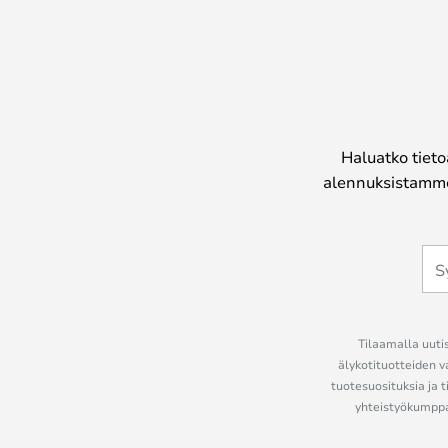
Haluatko tieto
alennuksistamme
Tilaamalla uutis
älykotituotteiden v
tuotesuosituksia ja t
yhteistyökumppan