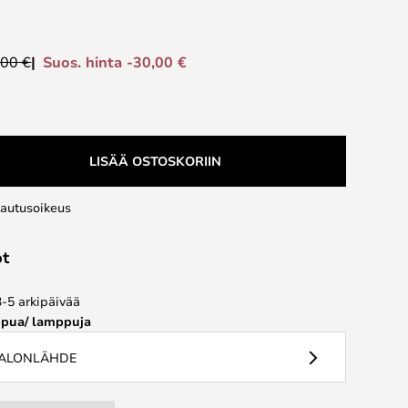
Suos. hinta -30,00 €
,00 €
LISÄÄ OSTOSKORIIN
lautusoikeus
ot
3-5 arkipäivää
pua/ lamppuja
VALONLÄHDE