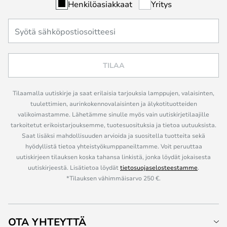
Henkilöasiakkaat
Yritys
TILAA
Tilaamalla uutiskirje ja saat erilaisia tarjouksia lamppujen, valaisinten,
tuulettimien, aurinkokennovalaisinten ja älykotituotteiden
valikoimastamme. Lähetämme sinulle myös vain uutiskirjetilaajille
tarkoitetut erikoistarjouksemme, tuotesuosituksia ja tietoa uutuuksista.
Saat lisäksi mahdollisuuden arvioida ja suositella tuotteita sekä
hyödyllistä tietoa yhteistyökumppaneiltamme. Voit peruuttaa
uutiskirjeen tilauksen koska tahansa linkistä, jonka löydät jokaisesta
uutiskirjeestä. Lisätietoa löydät
tietosuojaselosteestamme
.
*Tilauksen vähimmäisarvo 250 €.
OTA YHTEYTTÄ