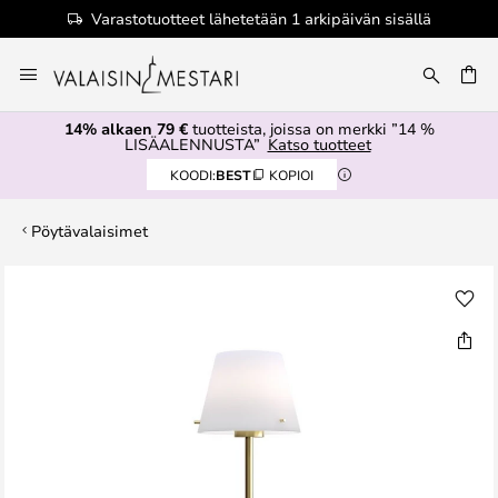
Varastotuotteet lähetetään 1 arkipäivän sisällä
Skip
to
Content
14% alkaen 79 €
tuotteista, joissa on merkki ”14 %
LISÄALENNUSTA”
Katso tuotteet
KOODI:
BEST
KOPIOI
Pöytävalaisimet
Skip
to
the
end
of
the
images
gallery