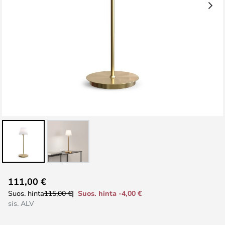
Skip
111,00 €
to
Suos. hinta -4,00 €
Suos. hinta
115,00 €
the
sis. ALV
beginning
of