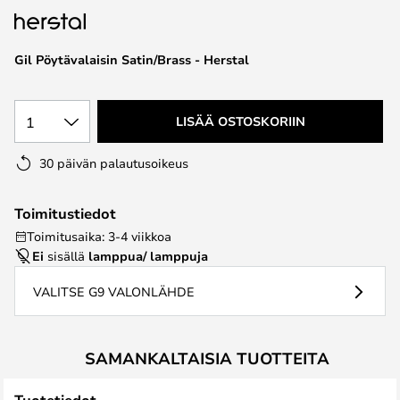
the
images
Gil Pöytävalaisin Satin/Brass - Herstal
gallery
1
LISÄÄ OSTOSKORIIN
30 päivän palautusoikeus
Toimitustiedot
Toimitusaika: 3-4 viikkoa
Ei
sisällä
lamppua/ lamppuja
VALITSE G9 VALONLÄHDE
SAMANKALTAISIA TUOTTEITA