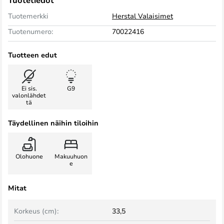
Tuotetiedot
Tuotemerkki
Herstal Valaisimet
Tuotenumero:
70022416
Tuotteen edut
Ei sis.
G9
valonlähdet
tä
Täydellinen näihin tiloihin
Olohuone
Makuuhuon
e
Mitat
Korkeus (cm):
33,5